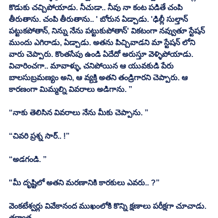
కొడుకు చచ్చిపోయాడు. నీచుడా.. నీవు నా కంట పడితే చంపి 
తీరుతాను. చంపి తీరుతాను.. ' బోరున ఏడ్చాడు. 'ఢిల్లీ సుల్తాన్ 
పట్టుకపోతాన్, నిన్ను నేను పట్టుకుపోతాన్' వికటంగా నవ్వుతూ స్టేషన్ 
ముందు ఎగిరాడు, ఏడ్చాడు. అతను పిచ్చివాడని మా స్టేషన్ లోని 
వారు చెప్పారు. కొంతసేపు ఉండి ఏదేదో అరుస్తూ వెళ్ళిపోయాడు. 
విచారించగా.. మావాళ్ళు, చనిపోయిన ఆ యువకుడి పేరు 
బాలసుబ్రమణ్యం అని, ఆ వ్యక్తి అతని తండ్రిగారని చెప్పారు. ఆ 
కారణంగా మిమ్మల్ని వివరాలు అడిగాను. ”
“నాకు తెలిసిన వివరాలు నేను మీకు చెప్పాను. ”
“చివరి ప్రశ్న సార్.. !”
“అడగండి. ”
"మీ దృష్టిలో అతని మరణానికి కారకులు ఎవరు.. ?”
వెంకటేశ్వర్లు వివేకానంద ముఖంలోకి కొన్ని క్షణాలు పరీక్షగా చూచాడు. 
తర్వాత.. . 