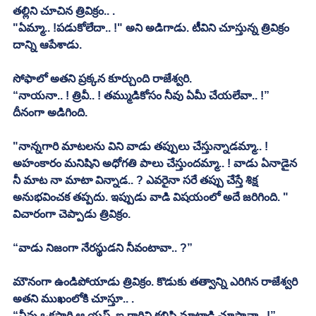
తల్లిని చూచిన త్రివిక్రం.. . 
"ఏమ్మా.. !పడుకోలేదా.. !" అని అడిగాడు. టీవిని చూస్తున్న త్రివిక్రం 
దాన్ని ఆపేశాడు. 
సోఫాలో అతని ప్రక్కన కూర్చుంది రాజేశ్వరి. 
“నాయనా.. ! త్రివీ.. ! తమ్ముడికోసం నీవు ఏమీ చేయలేవా.. !” 
దీనంగా అడిగింది. 
"నాన్నగారి మాటలను విని వాడు తప్పులు చేస్తున్నాడమ్మా.. ! 
అహంకారం మనిషిని అధోగతి పాలు చేస్తుందమ్మా.. ! వాడు ఏనాడైన 
నీ మాట నా మాటా విన్నాడ.. ? ఎవరైనా సరే తప్పు చేస్తే శిక్ష 
అనుభవించక తప్పదు. ఇప్పుడు వాడి విషయంలో అదే జరిగింది. " 
విచారంగా చెప్పాడు త్రివిక్రం. 
“వాడు నిజంగా నేరస్థుడని నీవంటావా.. ?”
మౌనంగా ఉండిపోయాడు త్రివిక్రం. కొడుకు తత్వాన్ని ఎరిగిన రాజేశ్వరి 
అతని ముఖంలోకి చూస్తూ.. . 
“నీవు ఒకసారి ఆ యస్. ఐ గారిని కలిసి మాట్లాడి చూస్తావా.. !” 