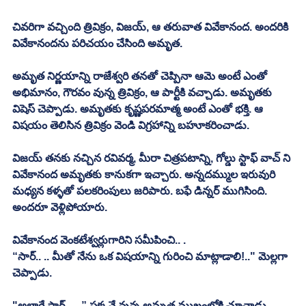
చివరిగా వచ్చింది త్రివిక్రం, విజయ్, ఆ తరువాత వివేకానంద. అందరికి 
వివేకానందను పరిచయం చేసింది అమృత. 
అమృత నిర్ణయాన్ని రాజేశ్వరి తనతో చెప్పినా ఆమె అంటే ఎంతో 
అభిమానం, గౌరవం వున్న త్రివిక్రం, ఆ పార్టీకి వచ్చాడు. అమృతకు 
విషెస్ చెప్పాడు. అమృతకు కృష్ణపరమాత్మ అంటే ఎంతో భక్తి. ఆ 
విషయం తెలిసిన త్రివిక్రం వెండి విగ్రహాన్ని బహూకరించాడు. 
విజయ్ తనకు నచ్చిన రవివర్మ, మీరా చిత్రపటాన్ని, గోల్డు స్టాఫ్ వాచ్ ని 
వివేకానంద అమృతకు కానుకగా ఇచ్చారు. అన్నదమ్ముల ఇరువురి 
మధ్యన కళ్ళతో పలకరింపులు జరిపారు. బఫే డిన్నర్ ముగిసింది. 
అందరూ వెళ్లిపోయారు. 
వివేకానంద వెంకటేశ్వర్లుగారిని సమీపించి.. . 
“సార్.. .. మీతో నేను ఒక విషయాన్ని గురించి మాట్లాడాలి!.." మెల్లగా 
చెప్పాడు. 
"అలాగే సార్.. .. ” ప్రక్కనే వున్న అమృత ముఖంలోకి చూచాడు. 