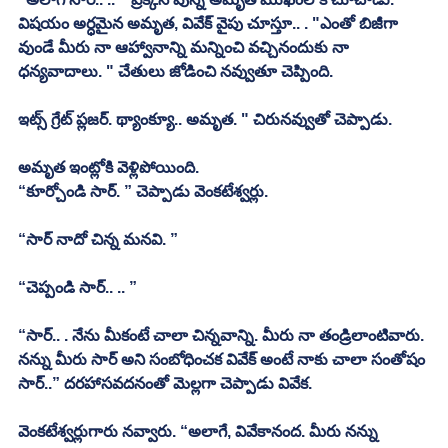
విషయం అర్ధమైన అమృత, వివేక్ వైపు చూస్తూ.. . "ఎంతో బిజీగా 
వుండే మీరు నా ఆహ్వానాన్ని మన్నించి వచ్చినందుకు నా 
ధన్యవాదాలు. " చేతులు జోడించి నవ్వుతూ చెప్పింది. 
ఇట్స్ గ్రేట్ ప్లజర్. థ్యాంక్యూ.. అమృత. " చిరునవ్వుతో చెప్పాడు. 
అమృత ఇంట్లోకి వెళ్లిపోయింది. 
“కూర్చోండి సార్. ” చెప్పాడు వెంకటేశ్వర్లు. 
“సార్ నాదో చిన్న మనవి. ”
“చెప్పండి సార్.. .. ”
“సార్.. . నేను మీకంటే చాలా చిన్నవాన్ని. మీరు నా తండ్రిలాంటివారు. 
నన్ను మీరు సార్ అని సంబోధించక వివేక్ అంటే నాకు చాలా సంతోషం 
సార్..” దరహాసవదనంతో మెల్లగా చెప్పాడు వివేక. 
వెంకటేశ్వర్లుగారు నవ్వారు. “అలాగే, వివేకానంద. మీరు నన్ను 