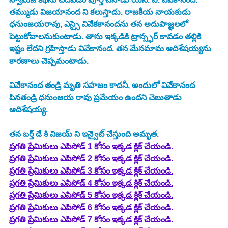
తమ్ముడు విజయానంద ని కలుస్తాడు. రాజకీయ నాయకుడు 
ధనుంజయరావు, ఎస్సై వివేకకానందను తన అదుపాజ్ఞలలో 
పెట్టుకోవాలనుకుంటాడు. తాను ఇక్కడికి ట్రాన్స్ఫర్ కావడం తల్లికి 
ఇష్టం లేదని గ్రహిస్తాడు వివేకానంద. తన మేనమామ ఆదిశేషయ్యను 
కారణాలు చెప్పమంటాడు. 
వివేకానంద తండ్రి మృతి సహజం కాదనీ, అందులో వివేకానంద 
పినతండ్రి ధనుంజయ రావు ప్రమేయం ఉందని చెబుతాడు 
ఆదిశేషయ్య. 
తన బర్త్ డే కి విజయ్ ని ఇన్వైట్ చేస్తుంది అమృత. 
ప్రగతి ప్రేమికులు ఎపిసోడ్ 1 కోసం ఇక్కడ క్లిక్ చేయండి.
ప్రగతి ప్రేమికులు ఎపిసోడ్ 2 కోసం ఇక్కడ క్లిక్ చేయండి.
ప్రగతి ప్రేమికులు ఎపిసోడ్ 3 కోసం ఇక్కడ క్లిక్ చేయండి.
ప్రగతి ప్రేమికులు ఎపిసోడ్ 4 కోసం ఇక్కడ క్లిక్ చేయండి.
ప్రగతి ప్రేమికులు ఎపిసోడ్ 5 కోసం ఇక్కడ క్లిక్ చేయండి.
ప్రగతి ప్రేమికులు ఎపిసోడ్ 6 కోసం ఇక్కడ క్లిక్ చేయండి.
ప్రగతి ప్రేమికులు ఎపిసోడ్ 7 కోసం ఇక్కడ క్లిక్ చేయండి.