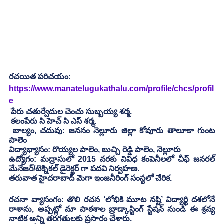
రచయిత పరిచయం:
https://www.manatelugukathalu.com/profile/chcs/profil
e
 పేరు చతుర్వేదుల చెంచు సుబ్బయ్య శర్మ.
 కలంపేరు సి హెచ్ సి ఎస్ శర్మ.
 బాల్యం, చదువు: జననం నెల్లూరు జిల్లా కోవూరు తాలూకా గుంట 
పాలెం 
విద్యాభ్యాసం: రొయ్యల పాలెం, బుచ్చి రెడ్డి పాలెం, నెల్లూరు
ఉద్యోగం: మద్రాసులో 2015 వరకు వివిధ కంపెనీలలో చీఫ్ జనరల్ 
మేనేజర్/టెక్నికల్ డైరెక్టర్ గా పదవి నిర్వహణ.
తరువాత హైదరాబాద్ మెగా ఇంజనీరింగ్ సంస్థలో చేరిక.
రచనా వ్యాసంగం: తొలి రచన ‘లోభికి మూట నష్టి’ విద్యార్థి దశలోనే 
రాశాను, అప్పట్లో మా పాఠశాల బ్రాడ్కాస్టింగ్ స్టేషన్ నుండి ఈ శ్రవ్య 
నాటిక అన్ని తరగతులకు ప్రసారం చేశారు.