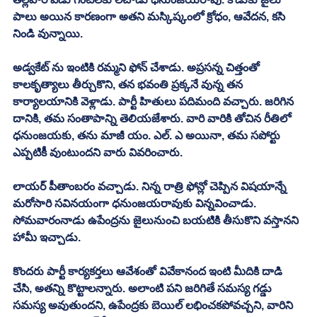
పాలు అయిన కారణంగా అతని మస్కిష్కంలో క్రోధం, ఆవేదన, కసి 
నిండి వున్నాయి. 
అడ్వకేట్ ను ఇంటికి రమ్మని ఫోన్ చేశాడు. అప్రసన్న చిత్తంతో 
కాలకృత్యాలు తీర్చుకొని, తన భవంతి ప్రక్కనే వున్న తన 
కార్యాలయానికి వెళ్లాడు. పార్టీ హితులు పదిమంది వచ్చారు. జరిగిన 
దానికి, తమ సంతాపాన్ని తెలియజేశారు. వారి వారికి తోచిన రీతిలో 
ధనుంజయకు, తను మాజీ యం. ఎల్. ఎ అయినా, తమ సపోర్టు 
ఎప్పటికీ వుంటుందని వారు వివరించారు. 
లాయర్ పీతాంబరం వచ్చాడు. నిన్న రాత్రి ఫోన్లో చెప్పిన విషయాన్నే 
మరోసారి సవినయంగా ధనుంజయరావుకు విన్నవించాడు. 
సోమవారంనాడు ఉపేంద్రను జైలునుంచి బయటికి తీసుకొని వస్తానని 
హామీ ఇచ్చాడు. 
కొందరు పార్టీ కార్యకర్తలు ఆవేశంతో వివేకానంద ఇంటి మీదికి దాడి 
చేసి, అతన్ని కొట్టాలన్నారు. అలాంటి పని జరిగితే సమస్య గడ్డు 
సమస్య అవుతుందని, ఉపేంద్రకు బెయిల్ లభించకపోవచ్చని, వారిని 