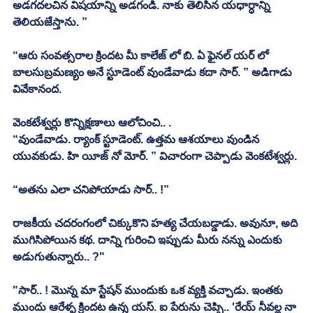
అడగదలచిన విషయాన్ని అడగండి. నాకు తెలిసిన యధార్ధాన్ని 
తెలియజేస్తాను. ”
“ఆరు సంవత్సరాల క్రిందట మీ కాలేజ్ లో బి. ఏ ఫైనల్ యర్ లో 
బాలసుబ్రమణ్యం అనే స్టూడెంట్ వుండేవాడు కదా సార్. ” అడిగాడు 
వివేకానంద. 
వెంకటేశ్వర్లు కొన్నిక్షణాలు ఆలోచించి.. . 
“వుండేవాడు. ర్యాంక్ స్టూడెంట్. ఉత్తమ ఆశయాలు వుండిన 
యువకుడు. హి యీజ్ నో మోర్. ” విచారంగా చెప్పాడు వెంకటేశ్వర్లు.
“అతను ఎలా చనిపోయాడు సార్.. !”
రాజకీయ చదరంగంలో చిక్కుకొని హత్య చేయబడ్డాడు. అవునూ, అది 
ముగిసిపోయిన కథ. దాన్ని గురించి ఇప్పుడు మీరు నన్ను ఎందుకు 
అడుగుతున్నారు.. ?"
"సార్.. ! మొన్న మా స్టేషన్ ముందుకు ఒక వ్యక్తి వచ్చాడు. ఇంతకు 
ముందు ఆరేళ్ళ క్రిందట ఉన్న యస్. ఐ పేరును చెప్పి.. 'రేయ్ నీవల్ల నా 