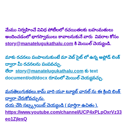
మేము నిర్వహించే వివిధ పోటీలలో రచయితలకు బహుమతులు 
అందించడంలో భాగస్వాములు కావాలనుకునే వారు  వివరాల కోసం 
story@manatelugukathalu.com
 కి మెయిల్ చెయ్యండి.
మాకు రచనలు పంపాలనుకుంటే మా వెబ్ సైట్ లో ఉన్న అప్లోడ్ లింక్ 
ద్వారా మీ రచనలను పంపవచ్చు.
లేదా  
story@manatelugukathalu.com
 కు text 
document/odt/docx రూపంలో మెయిల్ చెయ్యవచ్చు.
మనతెలుగుకథలు.కామ్ వారి యూ ట్యూబ్ ఛానల్ ను ఈ క్రింది లింక్ 
ద్వారా చేరుకోవచ్చును.
దయ చేసి సబ్స్క్రయిబ్ చెయ్యండి ( పూర్తిగా ఉచితం ).
https://www.youtube.com/channel/UCP4xPLpOxrVz33
eo1ZjlesQ