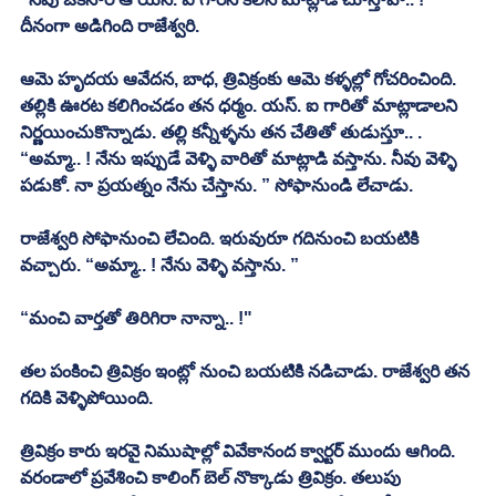
దీనంగా అడిగింది రాజేశ్వరి. 
ఆమె హృదయ ఆవేదన, బాధ, త్రివిక్రంకు ఆమె కళ్ళల్లో గోచరించింది. 
తల్లికి ఊరట కలిగించడం తన ధర్మం. యస్. ఐ గారితో మాట్లాడాలని 
నిర్ణయించుకొన్నాడు. తల్లి కన్నీళ్ళను తన చేతితో తుడుస్తూ.. . 
“అమ్మా.. ! నేను ఇప్పుడే వెళ్ళి వారితో మాట్లాడి వస్తాను. నీవు వెళ్ళి 
పడుకో. నా ప్రయత్నం నేను చేస్తాను. ” సోఫానుండి లేచాడు. 
రాజేశ్వరి సోఫానుంచి లేచింది. ఇరువురూ గదినుంచి బయటికి 
వచ్చారు. “అమ్మా.. ! నేను వెళ్ళి వస్తాను. ”
“మంచి వార్తతో తిరిగిరా నాన్నా.. !"
తల పంకించి త్రివిక్రం ఇంట్లో నుంచి బయటికి నడిచాడు. రాజేశ్వరి తన 
గదికి వెళ్ళిపోయింది. 
త్రివిక్రం కారు ఇరవై నిముషాల్లో వివేకానంద క్వార్టర్ ముందు ఆగింది. 
వరండాలో ప్రవేశించి కాలింగ్ బెల్ నొక్కాడు త్రివిక్రం. తలుపు 