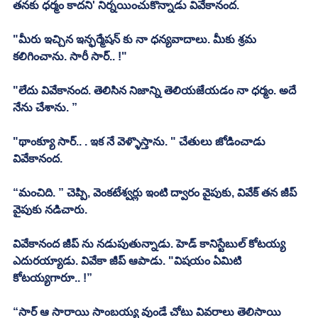
తనకు ధర్మం కాదని' నిర్నయించుకొన్నాడు వివేకానంద. 
"మీరు ఇచ్చిన ఇన్ఫర్మేషన్ కు నా ధన్యవాదాలు. మీకు శ్రమ 
కలిగించాను. సారీ సార్.. !"
"లేదు వివేకానంద. తెలిసిన నిజాన్ని తెలియజేయడం నా ధర్మం. అదే 
నేను చేశాను. ”
"థాంక్యూ సార్.. . ఇక నే వెళ్ళొస్తాను. " చేతులు జోడించాడు 
వివేకానంద. 
“మంచిది. ” చెప్పి, వెంకటేశ్వర్లు ఇంటి ద్వారం వైపుకు, వివేక్ తన జీప్ 
వైపుకు నడిచారు. 
వివేకానంద జీప్ ను నడుపుతున్నాడు. హెడ్ కానిస్టేబుల్ కోటయ్య 
ఎదురయ్యాడు. వివేకా జీప్ ఆపాడు. "విషయం ఏమిటి 
కోటయ్యగారూ.. !”
“సార్ ఆ సారాయి సాంబయ్య వుండే చోటు వివరాలు తెలిసాయి 