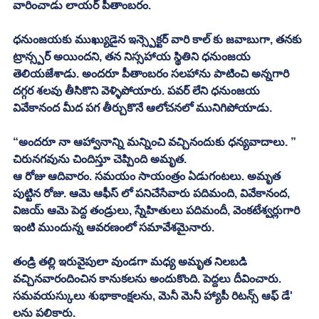
వారించాడు లాయర్ పీతాంబరం. 
ధనుంజయకు ముఖ్యుడైన ఇన్స్పెక్టర్ వారి కాల్ కు జవాబుగా, తనకు 
ట్రాన్స్పర్ అయిందని, తన నిస్సహాయ స్థితిని ధనుంజయ 
తెలియజేశాడు. అందరూ పీతాంబరం సలహాను పాటించి అన్నగారి 
దగ్గర శలవు తీసికొని వెళ్ళిపోయారు. పవర్ లేని ధనుంజయ 
వివేకానంద మీద పగ తీర్చుకొనే ఆలోచనలో మునిగిపోయాడు. 
“అందరూ నా ఆహ్వానాన్ని మన్నించి వచ్చినందుకు ధన్యవాదాలు. ” 
చిరునగవును చిందిస్తూ చెప్పింది అమృత. 
ఆ రోజు ఆదివారం. సమయం సాయంత్రం ఏడుగంటలు. అమృత 
పుట్టిన రోజు. ఆమె ఆఫీస్ లో పనిచేసేవారు పదిమంది, వివేకానంద, 
విజయ్ ఆమె పెద్ద తండ్రులు, స్నేహితులు పదిమందీ, వెంకటేశ్వర్లుగారి 
ఇంటి ముందున్న ఆవరణంలో సమావేశమైనారు. 
తండ్రి తల్లి ఇరువైపులా వుండగా మధ్య అమృత నిలబడి 
వచ్చినవారందించిన కానుకలను అందుకొంది. పెద్దలు దీవించారు. 
సమవయస్కులు శుభాకాంక్షలను, మెనీ మెనీ హ్యాపీ రిటన్స్ ఆఫ్ డే' 
లను పలికారు. 