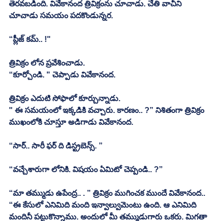
తెరవబడింది. వివేకానంద త్రివిక్రంను చూచాడు. చేతి వాచీని 
చూచాడు సమయం పదకొండున్నర. 
“ప్లీజ్ కమ్.. !"
త్రివిక్రం లోన ప్రవేశించాడు. 
“కూర్చోండి. " చెప్పాడు వివేకానంద. 
త్రివిక్రం ఎదుటి సోఫాలో కూర్చున్నాడు. 
" ఈ సమయంలో ఇక్కడికి వచ్చారు. కారణం.. ?” నిశితంగా త్రివిక్రం 
ముఖంలోకి చూస్తూ అడిగాడు వివేకానంద. 
“సార్.. సారీ ఫర్ ది డిస్ట్రబెన్స్. ”
“వచ్చేశారుగా లోనికి. విషయం ఏమిటో చెప్పండి.. ?”
“మా తమ్ముడు ఉపేంద్ర.. . ” త్రివిక్రం ముగించక ముందే వివేకానంద.. 
“ఈ కేసులో ఎనిమిది మంది ఇన్వాల్వుమెంటు ఉంది. ఆ ఎనిమిది 
మందినీ పట్టుకొన్నాము. అందులో మీ తమ్ముడుగారు ఒకరు. మిగతా 