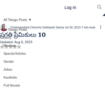
Log In
All Telugu Posts
Chaturveadula Chenchu Subbaiah Sarma
Jul 30, 2023
7 min read
All Telugu Posts
ప్రగతి ప్రేమికులు 10
Story
Updated:
Aug 6, 2023
Reviews
Rated NaN out of 5 stars.
Special Articles
Serials
Jokes
Kavithalu
Full Novels