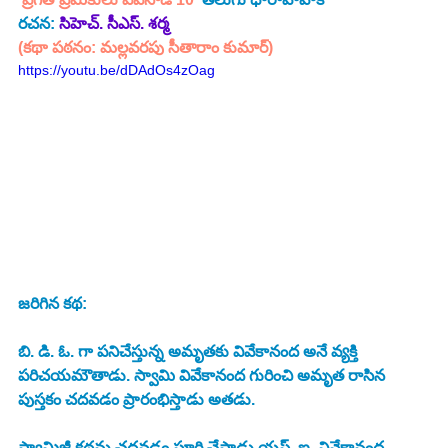
రచన: 
సిహెచ్. సీఎస్. శర్మ
(కథా పఠనం: మల్లవరపు సీతారాం కుమార్)
https://youtu.be/dDAdOs4zOag
జరిగిన కథ:
బి. డి. ఓ. గా పనిచేస్తున్న అమృతకు వివేకానంద అనే వ్యక్తి 
పరిచయమౌతాడు. స్వామి వివేకానంద గురించి అమృత రాసిన 
పుస్తకం చదవడం ప్రారంభిస్తాడు అతడు. 
స్వామిజీ కథను చదవడం పూర్తి చేసాడు యస్. ఐ. వివేకానంద. 