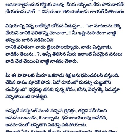
ఆదివారాలైనందున కోర్టుకు సెలవు. మీరు చెప్పింది నేను సోమవారమే 
చేయగలను సార్.. " వినయంగా తెలియజేశాడు లాయర్ పీతాంబరం. 
విషయాన్ని విన్న రాజేశ్వరి బోరున ఏడుస్తూ.. . "నా మాటలను లెక్క 
చేయని దానికి ఫలితాన్ని చూచారా.. ! మీ ఇష్టానుసారంగా వాణ్ణి 
తప్పుడు దారిన నడిపించిన
దానికి ఫలితంగా వాడు జైలుపాలయ్యాడు. వాడు చిన్నవాడు. 
వాడికేం తెలుసు.. ?, అన్నీ తెలిసిన మీరు ఇలాంటి నీచమైన పనులు 
వాడి చేత చేయించి వాణ్ణి నాశనం చేశారు. 
మీ ఈ పాపాలకు మీరూ ఒకనాడు శిక్ష అనుభవించవలసి వస్తుంది. 
చేసిన పాపం వూరికే పోదు. ఏదో రూపంలో మనల్ని చుట్టుకొని 
చంపేస్తుంది” భర్తపట్ల తనకు వున్న కోపం, కసిని, వెళ్ళగక్కి ఏడుస్తూ 
వెళ్ళిపోయింది రాజేశ్వరి. 
అప్పుడే హాస్పటల్ నుండి వచ్చిన త్రివిక్రం, తల్లిని సమీపించి 
అనునయించాడు, ఓదార్చాడు. ధనుంజయరావు ఆవేదన, 
అవమానంతో తప్పతాగి పడకపై పడిపోయాడు. 
తెల్లవారి ఏడు గంటలకు లేచాడు ధనుంజయరావు. కొడుకు జైలు 