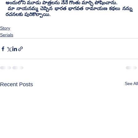
అందులోని మూడు పాత్రలను నేనే గొంతు మార్చి పోషించాను.
 మా నాయనమ్మ చెప్పిన భారత భాగవత రామాయణ కథలు నన్ను 
రచనలకు పురికొల్పాయి.
Story
Serials
See All
Recent Posts