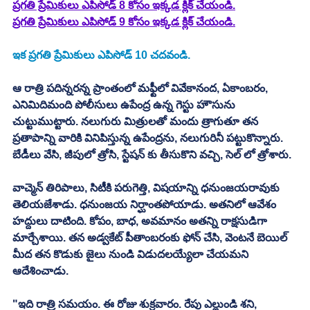
ప్రగతి ప్రేమికులు ఎపిసోడ్ 8 కోసం ఇక్కడ క్లిక్ చేయండి.
ప్రగతి ప్రేమికులు ఎపిసోడ్ 9 కోసం ఇక్కడ క్లిక్ చేయండి.
ఇక ప్రగతి ప్రేమికులు ఎపిసోడ్ 10 చదవండి. 
ఆ రాత్రి పదిన్నరన్న ప్రాంతంలో మఫ్టీలో వివేకానంద, ఏకాంబరం, 
ఎనిమిదిమంది పోలీసులు ఉపేంద్ర ఉన్న గెస్టు హౌసును 
చుట్టుముట్టారు. నలుగురు మిత్రులతో మందు త్రాగుతూ తన 
ప్రతాపాన్ని వారికి వినిపిస్తున్న ఉపేంద్రను, నలుగురినీ పట్టుకొన్నారు. 
బేడీలు వేసి, జీపులో త్రోసి, స్టేషన్ కు తీసుకొని వచ్చి, సెల్ లో త్రోశారు. 
వాచ్మెన్ తిరిపాలు, సిటీకి పరుగెత్తి, విషయాన్ని ధనుంజయరావుకు 
తెలియజేశాడు. ధనుంజయ నిర్ఘాంతపోయాడు. అతనిలో ఆవేశం 
హద్దులు దాటింది. కోపం, బాధ, అవమానం అతన్ని రాక్షసుడిగా 
మార్చేశాయి. తన అడ్వకేట్ పీతాంబరంకు ఫోన్ చేసి, వెంటనే బెయిల్ 
మీద తన కొడుకు జైలు నుండి విడుదలయ్యేలా చేయమని 
ఆదేశించాడు. 
"ఇది రాత్రి సమయం. ఈ రోజు శుక్రవారం. రేపు ఎల్లుండి శని, 