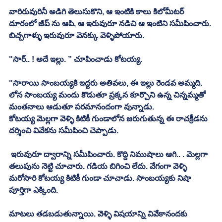
వారిరువురినీ అడిగి తెలుసుకొని, ఆ ఇంటికి కాలు కిలోమీటర్ 
దూరంలో జీప్ ను ఆపి, ఆ ఇరువురూ నడిచి ఆ ఇంటిని సమీపించారు. 
బిచ్చగాళ్ళు ఇరువురూ వెనక్కు వెళ్ళిపోయారు. 
"సార్.. ! అదే ఇల్లు. ” చూపించాడు కోటయ్య. 
"సారాయి సాంబయ్యకి ఇద్దరు అతివలు, ఈ ఇల్లు రెండవ అమ్మది. 
లోన సాంబయ్య మందు కొడుతూ ప్రక్కన కూర్చొని ఉన్న చిన్నమ్మతో 
మంతనాలు ఆడుతూ పరమానందంగా వున్నాడు. 
కోటయ్య మెల్లగా వెళ్ళి కిటికీ గుండాలోన జరుగుతున్న ఈ రాచక్రీడను 
దర్శించి వివేకను సమీపించి చెప్పాడు. 
 ఇరువురూ ద్వారాన్ని సమీపించారు. కొద్ది నిముషాలు ఆగి.. . మెల్లగా 
తలుపును నెట్టి చూచారు. గడియ బిగించి లేదు. వేగంగా వెళ్ళి 
మరోసారి కోటయ్య కిటికీ గుండా చూచాడు. సాంబయ్యకు నిషా 
పూర్తిగా ఎక్కింది. 
మాటలు తడబడుతున్నాయి. వెళ్ళి విషయాన్ని వివేకానందకు 