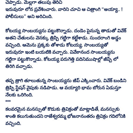
చెప్పాడు. మెల్లగా తలుపు తెరిచి
ఇరువురూ లోన ప్రవేశించారు. వారిని చూచి ఆ చిత్రాంగి “అయ్యా.. ! 
పోలీసులు” అని అరిచింది. 
కోటయ్య సాంబయ్యను పట్టుకొన్నాడు. దండెం పైనున్న తాడుతో వివేక్ 
అతని చేతులను వెనక్కు త్రిప్పి గట్టిగా కట్టేశాడు. సుందరాంగి అడ్డం 
వచ్చింది. ఆమెను ప్రక్కకు తోశాడు కోటయ్య. సాంబయ్యతో 
ఇరువురూ ఇంటి బయటికి వచ్చారు. వివేకానంద సాంబయ్యను 
గట్టిగా పట్టుకొన్నాడు. కోటయ్య పరుగెత్తి పదినిముషాల్లో జీప్ప్ లో 
తిరిగి వచ్చాడు. 
తప్ప త్రాగి తూలుతున్న సాంబయ్యను జీప్ ఎక్కించారు. వివేక్ బండిని 
త్రిప్పి స్టేషన్ వైపుకు నడిపాడు. ఆ వయ్యారి భామ బోరున ఏడుస్తూ 
నేలకు ఒరిగింది. 
***
కలవరమైన మనస్సుతో కొడుకు త్రివిక్రంతో మాట్లాడితే, మనస్సుకు 
శాంతి కలుగుతుందని రాజేశ్వరమ్మ భోజనానంతరం త్రివిక్రం గదిలోనికి 
వచ్చింది. 