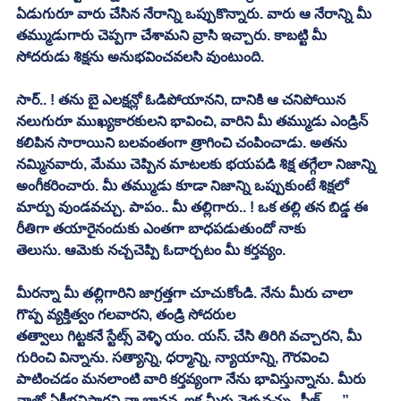
ఏడుగురూ వారు చేసిన నేరాన్ని ఒప్పుకొన్నారు. వారు ఆ నేరాన్ని మీ 
తమ్ముడుగారు చెప్పగా చేశామని వ్రాసి ఇచ్చారు. కాబట్టి మీ 
సోదరుడు శిక్షను అనుభవించవలసి వుంటుంది.
సార్.. ! తను బై ఎలక్షన్లో ఓడిపోయానని, దానికి ఆ చనిపోయిన 
నలుగురూ ముఖ్యకారకులని భావించి, వారిని మీ తమ్ముడు ఎండ్రిన్ 
కలిపిన సారాయిని బలవంతంగా త్రాగించి చంపించాడు. అతను 
నమ్మినవారు, మేము చెప్పిన మాటలకు భయపడి శిక్ష తగ్గేలా నిజాన్ని 
అంగీకరించారు. మీ తమ్ముడు కూడా నిజాన్ని ఒప్పుకుంటే శిక్షలో 
మార్పు వుండవచ్చు. పాపం.. మీ తల్లిగారు.. ! ఒక తల్లి తన బిడ్డ ఈ 
రీతిగా తయారైనందుకు ఎంతగా బాధపడుతుందో నాకు
తెలుసు. ఆమెకు నచ్చచెప్పి ఓదార్చటం మీ కర్తవ్యం. 
మీరన్నా మీ తల్లిగారిని జాగ్రత్తగా చూచుకోండి. నేను మీరు చాలా 
గొప్ప వ్యక్తిత్వం గలవారని, తండ్రి సోదరుల
తత్వాలు గిట్టకనే స్టేట్స్ వెళ్ళి యం. యస్. చేసి తిరిగి వచ్చారని, మీ 
గురించి విన్నాను. సత్యాన్ని, ధర్మాన్ని, న్యాయాన్ని, గౌరవించి 
పాటించడం మనలాంటి వారి కర్తవ్యంగా నేను భావిస్తున్నాను. మీరు 
నాతో ఏకీభవిస్తారని నా భావన. ఇక మీరు వెళ్ళవచ్చు. ప్లీజ్.. .. ” 