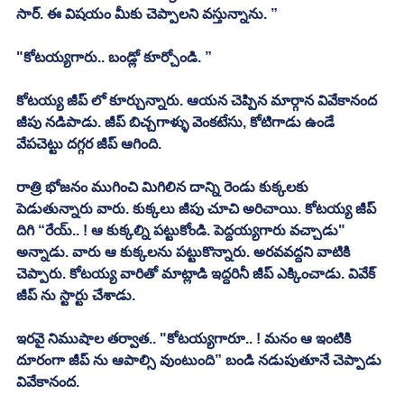
సార్. ఈ విషయం మీకు చెప్పాలని వస్తున్నాను. ”
"కోటయ్యగారు.. బండ్లో కూర్చోండి. ”
కోటయ్య జీప్ లో కూర్చున్నారు. ఆయన చెప్పిన మార్గాన వివేకానంద 
జీపు నడిపాడు. జీప్ బిచ్చగాళ్ళు వెంకటేసు, కోటిగాడు ఉండే 
వేపచెట్టు దగ్గర జీప్ ఆగింది. 
రాత్రి భోజనం ముగించి మిగిలిన దాన్ని రెండు కుక్కలకు 
పెడుతున్నారు వారు. కుక్కలు జీపు చూచి అరిచాయి. కోటయ్య జీప్ 
దిగి “రేయ్.. ! ఆ కుక్కల్ని పట్టుకోండి. పెద్దయ్యగారు వచ్చాడు" 
అన్నాడు. వారు ఆ కుక్కలను పట్టుకొన్నారు. అరవవద్దని వాటికి 
చెప్పారు. కోటయ్య వారితో మాట్లాడి ఇద్దరినీ జీప్ ఎక్కించాడు. వివేక్ 
జీప్ ను స్టార్టు చేశాడు. 
ఇరవై నిముషాల తర్వాత.. "కోటయ్యగారూ.. ! మనం ఆ ఇంటికి 
దూరంగా జీప్ ను ఆపాల్సి వుంటుంది” బండి నడుపుతూనే చెప్పాడు 
వివేకానంద. 