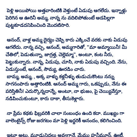
 పెళ్లి అయిపోయి అత్తవారింటికి వెళ్తుంటే ఏడుపు ఆగలేదు. ఇన్నాళ్లు 
పెరిగిన ఆ ఊరినీ అమ్మ, నాన్న ను వదిలిపోతుంటే ఆడపిల్లగా 
పుట్టకూడదనిపించింది మొదటిసారి. 
 ఆనంద్, వాళ్ల అమ్మ దైర్యం చెప్పి కారు ఎక్కించే వరకు నాకు ఏడుపు 
ఆగలేదు. నాన్న వచ్చి, ఆనంద్, అమ్మగారితో, "మా అమ్మాయినీ! మీ 
చేతిలో, పెడుతున్నా, జాగ్రత్త, చెల్లెమ్మా", అంటూ, కంట నీరు, 
పెట్టుకున్నారు. నాన్న, ఏడుపు, చూసి, నాకు ఏడుపు వచ్చింది. నేను, 
ఏడుస్తుంటే, ఆనంద్, సౌమ్య, ఊరడిం చారు. 
 బామ్మ, అమ్మ, , అక్క వాళ్ళు కళ్లనీళ్ళు తుడుచుకొంటు నన్ను 
సాగనంపారు అత్తారింటికి. ఆనంద్ అమ్మ గారు, ఒకప్పుడు, నేను ఈ 
పరిస్తితినీ! ఎదుర్కొన్నదాన్నే, అంటూ, నా భుజం, పై చెయ్యివేస్తూ, 
నడిపించుకుంటూ, కారు దాకా, తీసుకెళ్లారు. 
 నా ప్రేమ కథకు ఫిబ్రవరికి చాలా సంబంధం ఉంది కదా. ముఖ్యం గా 
వాలెంటైన్స్ రోజు జరగటం మా పెళ్లి ఇద్దరికీ ఆనందం, కలిగించింది. 
 ఇటూ అటు, మూడునిద్రలు అవ్వగానే, మేము హనీమూన్, ఊటీ, 