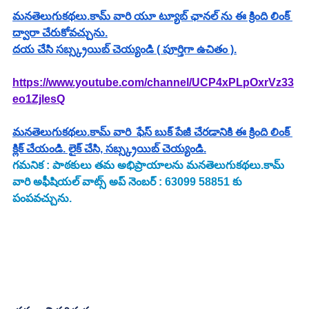
మనతెలుగుకథలు.కామ్ వారి యూ ట్యూబ్ ఛానల్ ను ఈ క్రింది లింక్ 
ద్వారా చేరుకోవచ్చును.
దయ చేసి సబ్స్క్రయిబ్ చెయ్యండి ( పూర్తిగా ఉచితం ).
https://www.youtube.com/channel/UCP4xPLpOxrVz33
eo1ZjlesQ
మనతెలుగుకథలు.కామ్ వారి  ఫేస్ బుక్ పేజీ చేరడానికి ఈ క్రింది లింక్ 
క్లిక్ చేయండి. లైక్ చేసి, సబ్స్క్రయిబ్ చెయ్యండి.
గమనిక : పాఠకులు తమ అభిప్రాయాలను మనతెలుగుకథలు.కామ్ 
వారి అఫీషియల్ వాట్స్ అప్ నెంబర్ : 63099 58851 కు 
పంపవచ్చును.