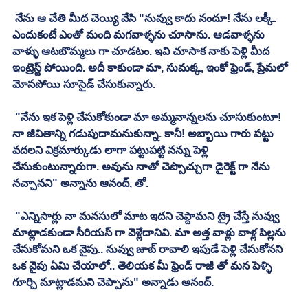
 నేను ఆ చేతి మీద చెయ్యి వేసి "నువ్వు కాదు నందూ! నేను లక్కీ. 
ఎందుకంటే ఎంతో మంది మగవాళ్ళను చూసాను. ఆడవాళ్ళను 
వాళ్ళు ఆటబొమ్మలు గా చూడటం. ఇవి చూసాక నాకు పెళ్లి మీద 
ఇంట్రెస్ట్ పోయింది. అదీ కాకుండా మా, సుమక్క, ఇంకో ఫ్రెండ్, ప్రేమలో 
మోసపోయి సూసైడ్ చేసుకున్నారు. 
 "నేను ఇక పెళ్లి చేసుకోకుండా మా అమ్మనాన్నలను చూసుకుంటూ! 
నా జీవితాన్ని గడుపుదామనుకున్నా. కానీ! అబ్బాయి గారు పట్టు 
వదలని విక్రమార్కుడు లాగా పట్టుపట్టి నన్ను పెళ్లి 
చేసుకుంటున్నారుగా. అవును నాతో చెప్పొచ్చుగా డైరెక్ట్ గా నేను 
నచ్చానని" అన్నాను ఆనంద్, తో. 
 "ఎన్నిసార్లు నా మనసులో మాట ఇదని చెప్దామని ట్రై చేస్తే నువ్వు 
మాట్లాడకుండా సీరియస్ గా వెళ్లేదానివి. మా అత్త వాళ్లు వాళ్ల పిల్లను 
చేసుకోమని ఒక వైపు.. నువ్వు జాబ్ రావాలి ఇపుడే పెళ్లి చేసుకోనని 
ఒక వైపు ఏమి చేయాలో.. తెలియక మీ ఫ్రెండ్ రాజీ తో మన పెళ్ళి 
గూర్చి మాట్లాడమని చెప్పాను" అన్నాడు ఆనంద్. 