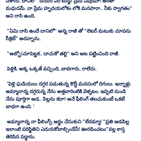
చేశాను. దానిలో "డియర్ విరి బుడ్డి! ప్రేమ ఎపుడూ! అంతా 
మధురమే. నా ప్రేమ హృదయలోకం లోకి మనసారా.. నీకు స్వాగతం" 
అని రాసి ఉంది. 
 "ఏమి రాసి ఉందే దానిలో" అన్న రాజీ తో "లెటర్ మటుకు చూపను 
సీక్రెట్" అదన్నాను. 
 "అబ్బో!చూపెట్టక.. దాచుకో తల్లి" అని ఆట పట్టించింది రాజీ. 
 పెళ్లికి, అక్క ఒక్కతే వచ్చింది, బావగారు, రాలేదు. 
 'పెళ్లి ఘడియలు దగ్గర పడుతున్న కొద్దీ మనసులో దిగులు. ఇన్నాళ్లు 
అమ్మానాన్న దగ్గరున్న నేను అత్తవారింటికి వెళ్ళటం. ఇప్పటి నుండి 
నేను పూర్తిగా ఆడ.. పిల్లను కదా! అనే ఫీలింగ్ తలచుకుంటే ఒకటే 
బాధగా ఉంది. '
 అమ్మానాన్న నా ఫీలింగ్స్ అర్థం చేసుకుని "లేదమ్మా! "ప్రతి ఆడపిల్ల 
ఇలాంటి పరిస్థితిని ఎదురుకోవాల్సిందేనీ! ఊరడించటం"వల్ల కాస్త 
తెరిపిన పడ్డాను. 