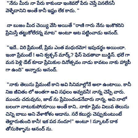
 "నేను మీరు నా పేరు కాకుండా ఇంకెవరో పేరు చెప్తే వినలేననీ 
వెళ్ళేదానిని అంతే కానీ ఇష్టం లేక కాదు. "
 నా బుజం మీద చెయ్యి వేసి అయితే "రాణి గారు నేను ఇంకొకరిని 
ప్రేమిస్తే తట్టుకోలేరన్న మాట" అంటూ ఆట పట్టించాడు ఆనంద్. 
 "ఇదే.. విరి ప్రేమంటే, ప్రేమ ఎంత మధురమో! ఇపుడర్థం అయిందా. 
ఇంకా ప్రేమంటే ! అని క్వశ్చన్ మార్క్? ఫేస్ పెడతావా బుడ్డిస్. భలే గా 
మన పెళ్లి డేట్ కూడా ప్రేమికుల దినోత్సవం నాడు కావటం నాకు హ్యాపీ 
గా ఉంది" అన్నాడు ఆనంద్. 
 "నాకు తెలుసు ప్రేమంటే కాని అవి సినిమాల్లోనే అలా ఉంటాయి. కానీ 
నిజ జీవితం లో అంతగా అవి సఫలం అవ్వవనీ! నాన్న చెప్పే వారు. 
ముందు చదువును, జాబ్ ను ప్రేమించండనేవారు నాన్న. అవి నాలో 
బలంగా నాటుకుపోయాయి అంతే కాని.. నాకూ ప్రేమ విలువ తెలుసు 
చిన్ని బాబు అని వేళాకోళం ఆడాను. సరే కబుర్లు చెప్పుకుంటుంటే 
తెల్లారుతుంది కానీ! ఇక పద నందూ!" అంటూ ! స్కూటర్ దాక 
తోసుకెళ్ళాను ఆనంద్ ను. 