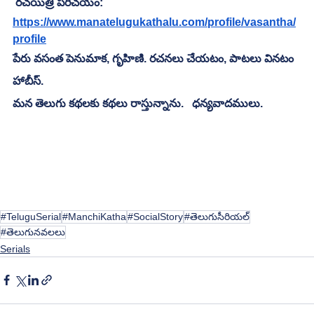
రచయిత్రి పరిచయం:
https://www.manatelugukathalu.com/profile/vasantha/
profile
పేరు వసంత పెనుమాక, గృహిణి. రచనలు చేయటం, పాటలు వినటం 
హాబీస్.
మన తెలుగు కథలకు కథలు రాస్తున్నాను.   ధన్యవాదములు.
#TeluguSerial
#ManchiKatha
#SocialStory
#తెలుగుసీరియల్
#తెలుగునవలలు
Serials