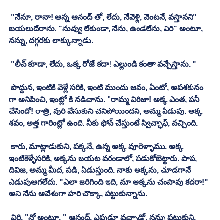
 "నేనూ, రానా! ఆన్న ఆనంద్ తో, లేదు, నేవెళ్లి, వెంటనే, వస్తానని" 
బయలుదేరాను. "నువ్వు లేకుండా, నేను, ఉండలేను, విరి" అంటూ, 
నన్ను, దగ్గరకు లాక్కున్నాడు. 
 "లీవ్ కూడా, లేదు, ఒక్క రోజే కదా! ఎల్లుండి కంతా వచ్చేస్తాను. "
 పొద్దున, ఇంటికి వెళ్లే సరికి, ఇంటి ముందు జనం, ఏంటో, అపశకునం 
గా అనిపించి, ఇంట్లో కి నడిచాను. "రామ్మ విరిజా! అక్క ఎంత, పనీ 
చేసిందో! రాత్రి, వురి వేసుకుని చనిపోయిందని, అమ్మ ఏడుపు. అక్క 
శవం, అత్త గారింట్లో ఉంది. నీకు ఫోన్ చేస్తుంటే స్విచ్ఛాఫ్, వచ్చింది. 
 కారు, మాట్లాడుకుని, పక్కనే, ఉన్న అక్క వూరెళ్ళాము. అక్క 
ఇంటికెళ్ళేసరికి, అక్కను బయట వరండాలో, పడుకోబెట్టారు. పాప, 
దివిజ, అమ్మ మీద, పడి, ఏడుస్తుంది. నాకు అక్కను, చూడగానే 
ఎడుపుఆగలేదు. "ఎలా జరిగింది ఇది, మా అక్కను చంపావు కదరా!" 
అని నేను ఆవేశంగా హరి చొక్కా, పట్టుకున్నాను. 
 విరి, "నో అంటూ, " ఆనంద్, ఎపుడూ వచ్చాడో, నన్ను పట్టుకుని, 