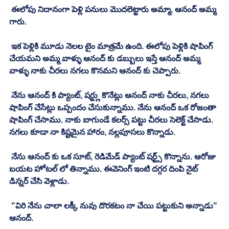
 ఈలోపు నిదానంగా పెళ్లి పనులు మొదలెట్టారు అమ్మా, ఆనంద్ అమ్మ 
గారు. 
 ఇక పెళ్లికి మూడు నెలల టైం మాత్రమే ఉంది. ఈలోపు పెళ్లికి షాపింగ్ 
చేయమని అమ్మ వాళ్ళు ఆనంద్ కు డబ్బులు ఇస్తే ఆనంద్ అమ్మ 
వాళ్ళు నాకు చీరలు నగలు కొనమని ఆనంద్ కు చెప్పారు. 
 నేను ఆనంద్ కి ప్యాంట్, షర్ట్లు కొనేట్లు ఆనంద్ నాకు చీరలు, నగలు 
షాపింగ్ చేసేట్లు ఒప్పందం చేసుకున్నాము. నేను ఆనంద్ ఒక రోజంతా 
షాపింగ్ చేసాము. నాకు బాగుండే కలర్స్ పట్టు చీరలు సెలెక్ట్ చేసాడు. 
నగలు కూడా నా కిష్టమైన హారం, నల్లపూసలు కొన్నాడు. 
 నేను ఆనంద్ కు ఒక సూట్, రెడిమేడ్ ప్యాంట్ షర్ట్స్ కొన్నాను. ఆరోజు 
బయట హోటల్ లో తిన్నాము. ఈవెనింగ్ ఇంటి దగ్గర దింపి నైట్ 
డిన్నర్ చేసి వెళ్లాడు. 
 "విరి నేను చాలా లక్కీ నువు దొరకటం నా చేయి పట్టుకుని అన్నాడు" 
ఆనంద్. 