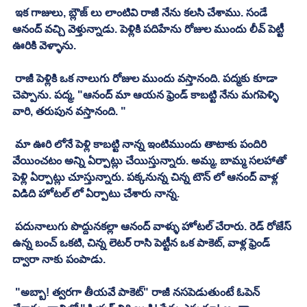
 ఇక గాజులు, బ్లౌజ్ లు లాంటివి రాజీ నేను కలసి చేశాము. సండే 
ఆనంద్ వచ్చి వెళ్తున్నాడు. పెళ్లికి పదిహేను రోజుల ముందు లీవ్ పెట్టీ 
ఊరికి వెళ్ళాను. 
 రాజీ పెళ్లికి ఒక నాలుగు రోజుల ముందు వస్తానంది. పద్మకు కూడా 
చెప్పాను. పద్మ, "ఆనంద్ మా ఆయన ఫ్రెండ్ కాబట్టి నేను మగపెళ్ళి 
వారి, తరుపున వస్తానంది. "
 మా ఊరి లోనే పెళ్లి కాబట్టి నాన్న ఇంటిముందు తాటాకు పందిరి 
వేయించటం అన్ని ఏర్పాట్లు చేయిస్తున్నారు. అమ్మ, బామ్మ సలహాతో 
పెళ్లి ఏర్పాట్లు చూస్తున్నారు. పక్కనున్న చిన్న టౌన్ లో ఆనంద్ వాళ్ల 
విడిది హోటల్ లో ఏర్పాటు చేశారు నాన్న. 
 పదునాలుగు పొద్దునకల్లా ఆనంద్ వాళ్ళు హోటల్ చేరారు. రెడ్ రోజేస్ 
ఉన్న బంచ్ ఒకటి, చిన్న లెటర్ రాసి పెట్టీన ఒక పాకెట్, వాళ్ల ఫ్రెండ్ 
ద్వారా నాకు పంపాడు. 
 "అబ్బా! త్వరగా తీయవే పాకెట్" రాజీ నసపెడుతుంటే ఓపెన్ 