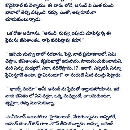
కొడైకెనాల్ కు వెళ్ళాము. ఈ వారం లోనే, ఆనంద్ వి ఎంత మంచి 
భావాలో తెల్సి వచ్చింది. నన్ను, ఎంతో, అపురూపంగా 
చూసుకుంటున్నాడు. 
 ఒక రోజు అడిగాను, "ఆనంద్, నువ్వు ఇపుడు చూపిస్తున్న ఈ 
ప్రేమను జీవితాంతం, నాపై కురిపిస్తావు కదూ!"
 "ఇపుడు నువ్వు నాలో సగభాగం, పెళ్లి, నాటి ప్రమాణాలలో, ఏమి 
చెప్తాం, జీవితాంతం, కష్టసుఖాల్లో ఇరువురం, పాలుపంచుకుంటామని. 
మరి నిన్ను మధ్యలో, ఎలా, వదిలేస్తాను, !?. ఇలాగే, ఎప్పటికీ, నిన్నూ 
ప్రేమిస్తూనే ఉంటా, ప్రామిసంటూ!" నా నుదుటి మీద ముద్దు పెట్టాడు. 
 " థాంక్స్ నందూ" అనీ! ఆనంద్ ను ప్రేమతో అల్లుకుపోయాను. ఇక 
నాకు జీవితం లో ఏవి వద్దూ, ఒక్క నువ్వుంటే, చాలనుకుంటూ, 
తృప్తిగా, కళ్ళు మూసుకున్నా. 
 హనీమూన్ అయిపోయి, హైదరాబాద్, చేరుకున్నాము. అప్పటికే, 
ఆనంద్ డబుల్ బెడ్ రూం హౌస్ తీసుకున్నాడు. అమ్మా, ఆనంద్ 