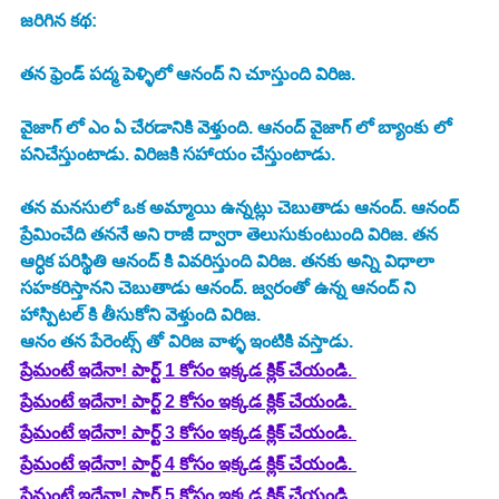
జరిగిన కథ:
తన ఫ్రెండ్ పద్మ పెళ్ళిలో ఆనంద్ ని చూస్తుంది విరిజ. 
వైజాగ్ లో ఎం ఏ చేరడానికి వెళ్తుంది. ఆనంద్ వైజాగ్ లో బ్యాంకు లో 
పనిచేస్తుంటాడు. విరిజకి సహాయం చేస్తుంటాడు. 
తన మనసులో ఒక అమ్మాయి ఉన్నట్లు చెబుతాడు ఆనంద్. ఆనంద్ 
ప్రేమించేది తననే అని రాజీ ద్వారా తెలుసుకుంటుంది విరిజ. తన 
ఆర్ధిక పరిస్థితి ఆనంద్ కి వివరిస్తుంది విరిజ. తనకు అన్ని విధాలా 
సహకరిస్తానని చెబుతాడు ఆనంద్. జ్వరంతో ఉన్న ఆనంద్ ని 
హాస్పిటల్ కి తీసుకోని వెళ్తుంది విరిజ. 
ఆనం తన పేరెంట్స్ తో విరిజ వాళ్ళ ఇంటికి వస్తాడు. 
ప్రేమంటే ఇదేనా! పార్ట్ 1 కోసం ఇక్కడ క్లిక్ చేయండి. 
ప్రేమంటే ఇదేనా! పార్ట్ 2 కోసం ఇక్కడ క్లిక్ చేయండి. 
ప్రేమంటే ఇదేనా! పార్ట్ 3 కోసం ఇక్కడ క్లిక్ చేయండి. 
ప్రేమంటే ఇదేనా! పార్ట్ 4 కోసం ఇక్కడ క్లిక్ చేయండి. 
ప్రేమంటే ఇదేనా! పార్ట్ 5 కోసం ఇక్కడ క్లిక్ చేయండి. 