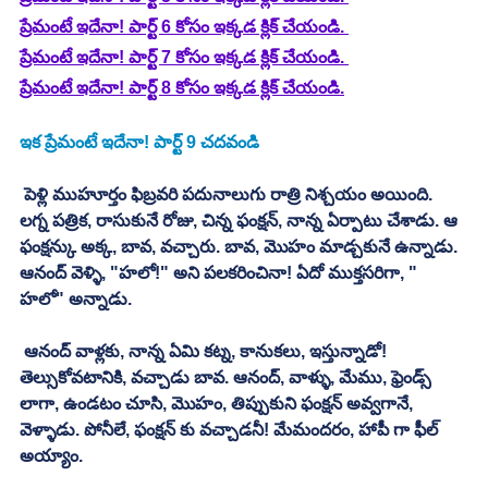
ప్రేమంటే ఇదేనా! పార్ట్ 6 కోసం ఇక్కడ క్లిక్ చేయండి. 
ప్రేమంటే ఇదేనా! పార్ట్ 7 కోసం ఇక్కడ క్లిక్ చేయండి. 
ప్రేమంటే ఇదేనా! పార్ట్ 8 కోసం ఇక్కడ క్లిక్ చేయండి.
ఇక ప్రేమంటే ఇదేనా! పార్ట్ 9 చదవండి
 పెళ్లి ముహూర్తం ఫిబ్రవరి పదునాలుగు రాత్రి నిశ్చయం అయింది. 
లగ్న పత్రిక, రాసుకునే రోజు, చిన్న ఫంక్షన్, నాన్న ఏర్పాటు చేశాడు. ఆ 
ఫంక్షన్కు అక్క, బావ, వచ్చారు. బావ, మొహం మాడ్చకునే ఉన్నాడు. 
ఆనంద్ వెళ్ళి, "హలో!" అని పలకరించినా! ఏదో ముక్తసరిగా, " 
హలో" అన్నాడు. 
 ఆనంద్ వాళ్లకు, నాన్న ఏమి కట్న, కానుకలు, ఇస్తున్నాడో! 
తెల్సుకోవటానికి, వచ్చాడు బావ. ఆనంద్, వాళ్ళు, మేము, ఫ్రెండ్స్ 
లాగా, ఉండటం చూసి, మొహం, తిప్పుకుని ఫంక్షన్ అవ్వగానే, 
వెళ్ళాడు. పోనీలే, ఫంక్షన్ కు వచ్చాడనీ! మేమందరం, హాపీ గా ఫీల్ 
అయ్యాం. 