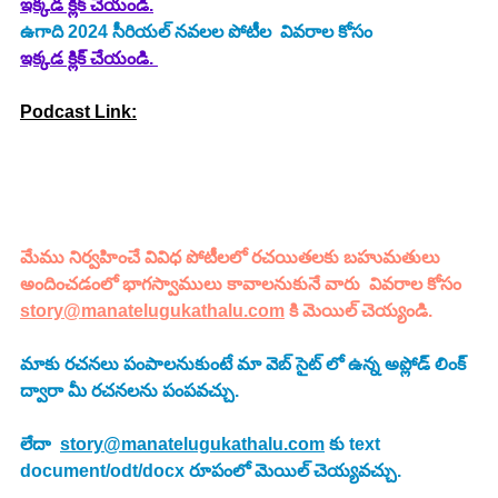
ఇక్కడ క్లిక్ చేయండి.
ఉగాది 2024 సీరియల్ నవలల పోటీల  వివరాల కోసం 
ఇక్కడ క్లిక్ చేయండి. 
Podcast Link:
మేము నిర్వహించే వివిధ పోటీలలో రచయితలకు బహుమతులు 
అందించడంలో భాగస్వాములు కావాలనుకునే వారు  వివరాల కోసం 
story@manatelugukathalu.com
 కి మెయిల్ చెయ్యండి.
మాకు రచనలు పంపాలనుకుంటే మా వెబ్ సైట్ లో ఉన్న అప్లోడ్ లింక్ 
ద్వారా మీ రచనలను పంపవచ్చు.
లేదా  
story@manatelugukathalu.com
 కు text 
document/odt/docx రూపంలో మెయిల్ చెయ్యవచ్చు.