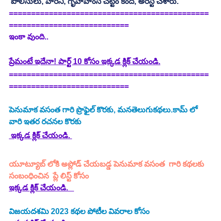
 పోలీసులు, హరిని, గృహహింస చట్టం కింద, అరెస్ట్ చేశారు. 
=============================================
===========================
ఇంకా వుంది..
ప్రేమంటే ఇదేనా! పార్ట్ 10 కోసం ఇక్కడ క్లిక్ చేయండి.
=============================================
===========================
పెనుమాక వసంత గారి ప్రొఫైల్ కొరకు, మనతెలుగుకథలు.కామ్ లో 
వారి ఇతర రచనల కొరకు 
 ఇక్కడ క్లిక్ చేయండి. 
యూట్యూబ్ లోకి అప్లోడ్ చేయబడ్డ పెనుమాక వసంత  గారి కథలకు 
సంబంధించిన  ప్లే లిస్ట్ కోసం
ఇక్కడ క్లిక్ చేయండి.
విజయదశమి 2023 కథల పోటీల వివరాల కోసం