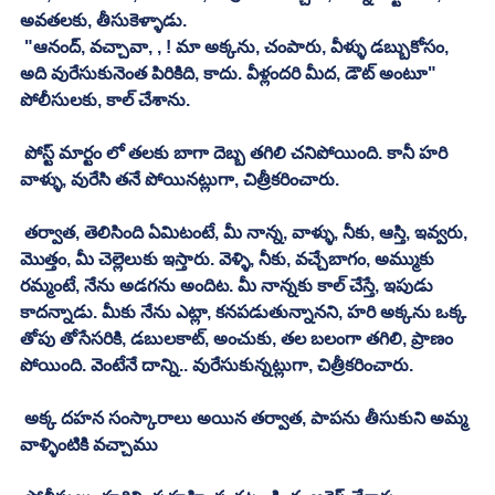
అవతలకు, తీసుకెళ్ళాడు. 
 "ఆనంద్, వచ్చావా, , ! మా అక్కను, చంపారు, వీళ్ళు డబ్బుకోసం, 
అది వురేసుకునెంత పిరికిది, కాదు. వీళ్లందరి మీద, డౌట్ అంటూ" 
పోలీసులకు, కాల్ చేశాను. 
 పోస్ట్ మార్టం లో తలకు బాగా దెబ్బ తగిలి చనిపోయింది. కానీ హరి 
వాళ్ళు, వురేసి తనే పోయినట్లుగా, చిత్రీకరించారు. 
 తర్వాత, తెలిసింది ఏమిటంటే, మీ నాన్న, వాళ్ళు, నీకు, ఆస్తి, ఇవ్వరు, 
మొత్తం, మీ చెల్లెలుకు ఇస్తారు. వెళ్ళి, నీకు, వచ్చేబాగం, అమ్ముకు 
రమ్మంటే, నేను అడగను అందిట. మీ నాన్నకు కాల్ చేస్తే, ఇపుడు 
కాదన్నాడు. మీకు నేను ఎట్లా, కనపడుతున్నానని, హరి అక్కను ఒక్క 
తోపు తోసేసరికి, డబులకాట్, అంచుకు, తల బలంగా తగిలి, ప్రాణం 
పోయింది. వెంటేనే దాన్ని.. వురేసుకున్నట్లుగా, చిత్రీకరించారు. 
 అక్క దహన సంస్కారాలు అయిన తర్వాత, పాపను తీసుకుని అమ్మ 
వాళ్ళింటికి వచ్చాము