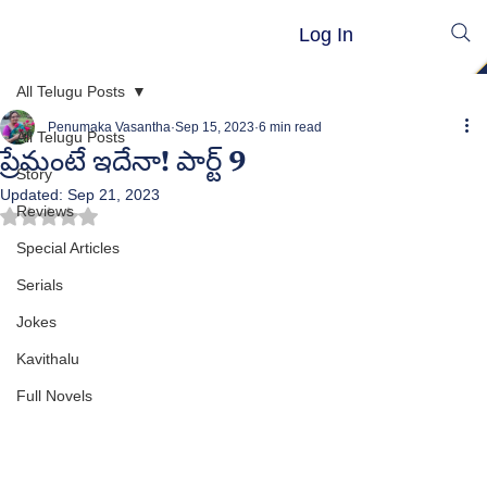
Log In
All Telugu Posts
Penumaka Vasantha
Sep 15, 2023
6 min read
All Telugu Posts
ప్రేమంటే ఇదేనా! పార్ట్ 9
Story
Updated:
Sep 21, 2023
Reviews
Rated NaN out of 5 stars.
Special Articles
Serials
Jokes
Kavithalu
Full Novels