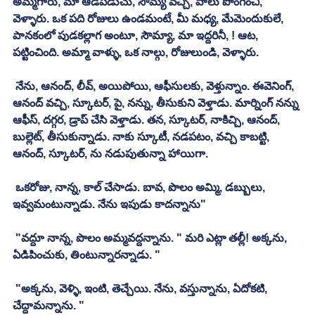
అమ్మగారు, మా ఆడపడుచు, సౌమ్య వచ్చి, పాలు పొంగించి, 
వెళ్ళారు. ఒక పది రోజులు ఉండమంటే, మీ మధ్య, మేమెందుకులే, 
పానకంలో పుడకల్లాగ అంటూ, సౌమ్యా, మా ఇద్దరినీ, ! ఆట, 
పట్టించింది. అమ్మా వాళ్ళు, ఒక నాల్గు, రోజులుండి, వెళ్ళారు. 
 నేను, ఆనంద్, లీవ్, అయిపోయి, ఆఫీసులకు, వెళ్తున్నాం. ఈవెనింగ్, 
ఆనంద్ వచ్చి, స్కూటర్, పై, నన్ను, తీసుకుని వెళ్తాడు. మార్నింగ్ నన్ను 
ఆఫీస్, దగ్గర, డ్రాప్ చేసి వెళ్తాడు. తన, స్కూటర్, నాకిచ్చి, ఆనంద్, 
బుల్లెట్, తీసుకున్నాడు. నాకు స్కూటీ, నడపటం, వచ్చి కాబట్టి, 
ఆనంద్, స్కూటర్, ను నడుపుతున్నా హాయిగా. 
 ఒకరోజు, నాన్న, కాల్ చేసాడు. బావ, పొలం అమ్మి, డబ్బులు, 
ఇవ్వమంటున్నాడు. నేను ఇపుడు కాదన్నాను"
 "వద్దూ నాన్న, పొలం అమ్మవద్దన్నాను. " మరి ఎట్లా తల్లీ! అక్కను, 
ఏడిపించుకు, తింటున్నారన్నాడు. "
 "అక్కను, వెళ్ళి, ఇంటి, తెచ్చేయి. నేను, వస్తున్నాను, ఏదోకటి, 
చేద్దామన్నాను. "