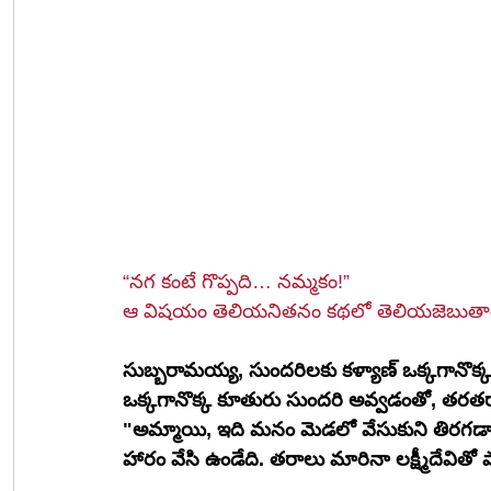
“నగ కంటే గొప్పది… నమ్మకం!” 
ఆ విషయం తెలియనితనం కథలో తెలియజెబుతారు శ్
​సుబ్బరామయ్య, సుందరిలకు కళ్యాణ్ ఒక్కగానొక్
ఒక్కగానొక్క కూతురు సుందరి అవ్వడంతో, తరతరాల
"అమ్మాయి, ఇది మనం మెడలో వేసుకుని తిరగడానికి 
హారం వేసి ఉండేది. తరాలు మారినా లక్ష్మీదేవిత