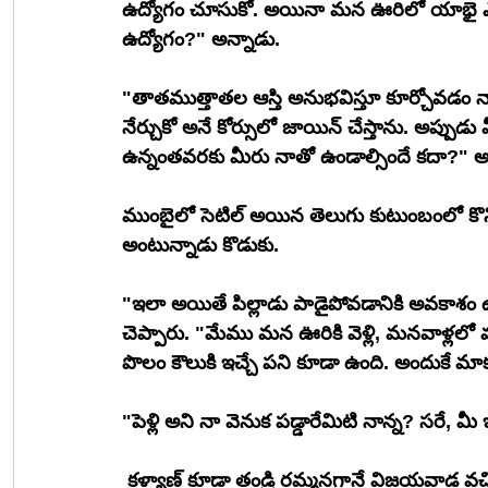
ఉద్యోగం చూసుకో. అయినా మన ఊరిలో యాభై ఎకర
ఉద్యోగం?" అన్నాడు.
"తాతముత్తాతల ఆస్తి అనుభవిస్తూ కూర్చోవడం నాకు
నేర్చుకో అనే కోర్సులో జాయిన్ చేస్తాను. అప్పు
ఉన్నంతవరకు మీరు నాతో ఉండాల్సిందే కదా?" అన
ముంబైలో సెటిల్ అయిన తెలుగు కుటుంబంలో కొన్న
అంటున్నాడు కొడుకు. 
"ఇలా అయితే పిల్లాడు పాడైపోవడానికి అవకాశం 
చెప్పారు. "మేము మన ఊరికి వెళ్లి, మనవాళ్లలో
పొలం కౌలుకి ఇచ్చే పని కూడా ఉంది. అందుకే మాకు 
"పెళ్లి అని నా వెనుక పడ్డారేమిటి నాన్న? సరే, మీ 
 కళ్యాణ్ కూడా తండ్రి రమ్మనగానే విజయవాడ వచ్చి ప