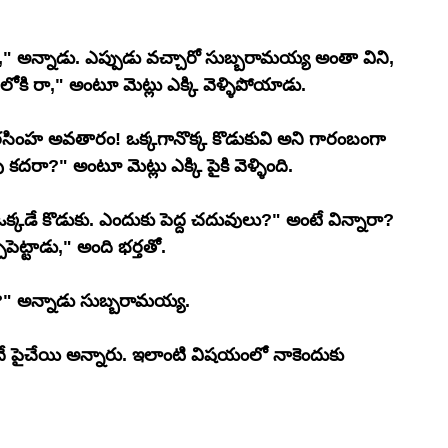
" అన్నాడు. ఎప్పుడు వచ్చారో సుబ్బరామయ్య అంతా విని, 
లోకి రా," అంటూ మెట్లు ఎక్కి వెళ్ళిపోయాడు.
రసింహ అవతారం! ఒక్కగానొక్క కొడుకువి అని గారంబంగా 
 కదరా?" అంటూ మెట్లు ఎక్కి పైకి వెళ్ళింది.
ఒక్కడే కొడుకు. ఎందుకు పెద్ద చదువులు?" అంటే విన్నారా? 
్చిపెట్టాడు," అంది భర్తతో.
ి?" అన్నాడు సుబ్బరామయ్య.
దే పైచేయి అన్నారు. ఇలాంటి విషయంలో నాకెందుకు 