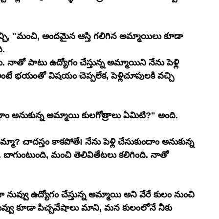
చి, "మంచి, అందమైన ఆస్తి గలిగిన అమ్మాయిలు కూడా 
ి.
ను. నాతో పాటు ఉద్యోగం చేస్తున్న అమ్మాయిని నేను పెళ్లి 
ంటే భయంతో విషయం చెప్పలేక, పెళ్లిచూపులకి వచ్చి 
ాం అనుకున్న అమ్మాయి కులగోత్రాలు ఏమిటి?" అంది. 
ా? చాదస్తం కాకపోతే! నేను పెళ్లి చేసుకుందాం అనుకున్న 
బాగుంటుంది, మంచి తెలివితేటలు కలిగింది. నాతో 
ువ్వు ఉద్యోగం చేస్తున్న అమ్మాయి అని వేరే కులం నుంచి 
వ్వు కూడా పిచ్చవేషాలు మాని, మన కులంలోనే నీకు 