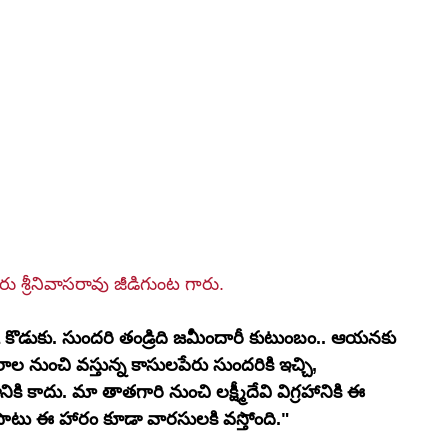
రీనివాసరావు జీడిగుంట గారు.  
క కొడుకు. సుందరి తండ్రిది జమీందారీ కుటుంబం.. ఆయనకు 
 నుంచి వస్తున్న కాసులపేరు సుందరికి ఇచ్చి, 
కాదు. మా తాతగారి నుంచి లక్ష్మీదేవి విగ్రహానికి ఈ 
ో పాటు ఈ హారం కూడా వారసులకి వస్తోంది."