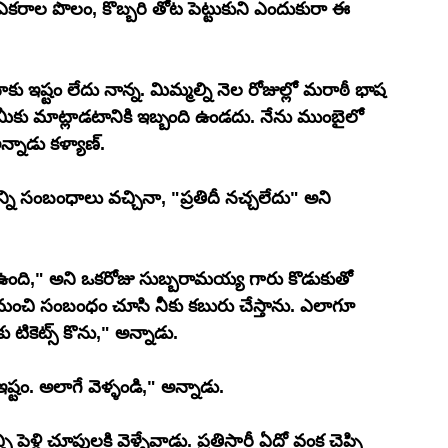
ాల పొలం, కొబ్బరి తోట పెట్టుకుని ఎందుకురా ఈ 
 ఇష్టం లేదు నాన్న. మిమ్మల్ని నెల రోజుల్లో మరాఠీ భాష 
డు మీకు మాట్లాడటానికి ఇబ్బంది ఉండదు. నేను ముంబైలో 
్నాడు కళ్యాణ్.
ి సంబంధాలు వచ్చినా, "ప్రతిదీ నచ్చలేదు" అని 
ఉంది," అని ఒకరోజు సుబ్బరామయ్య గారు కొడుకుతో 
 మంచి సంబంధం చూసి నీకు కబురు చేస్తాను. ఎలాగూ 
టికెట్స్ కొను," అన్నాడు.
ఇష్టం. అలాగే వెళ్ళండి," అన్నాడు.
ెళ్లి చూపులకి వెళ్ళేవాడు. ప్రతిసారీ ఏదో వంక చెప్పి 