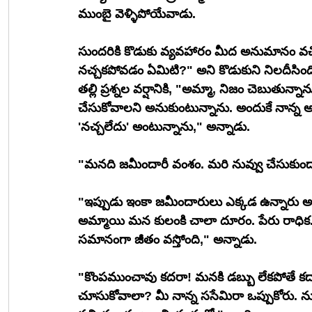
ముంబై వెళ్ళిపోయేవాడు. 
సుందరికి కొడుకు వ్యవహారం మీద అనుమానం వచ్
నచ్చకపోవడం ఏమిటి?" అని కొడుకుని నిలదీసింద
తల్లి ప్రశ్నల వర్షానికి, "అమ్మా, నిజం చెబుతున్నా
చేసుకోవాలని అనుకుంటున్నాను. అందుకే నాన్న అ
'నచ్చలేదు' అంటున్నాను," అన్నాడు.
"మనది జమీందారీ వంశం. మరి నువ్వు చేసుకుంద
"ఇప్పుడు ఇంకా జమీందారులు ఎక్కడ ఉన్నారు అమ్మ
అమ్మాయి మన కులంకి చాలా దూరం. పేరు రాధిక. 
సమానంగా జీతం వస్తోంది," అన్నాడు.
"కొంపముంచావు కదరా! మనకి డబ్బు లేకపోతే కదా న
చూసుకోవాలా? మీ నాన్న ససేమిరా ఒప్పుకోరు. ను