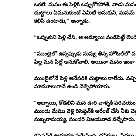
ఒకటి: మనం ఈ పెళ్లికి ఒప్పుకోకపోతే, వాడు మనల్న
చుట్టాలు ఏమనుకుంటే ఏమిటి అనుకుని, మనమే ఒప
కలిసి ఉంటాడు," అన్నాడు.
"ఒప్పుకుని పెళ్లి చేసి, ఆ అమ్మాయి వండిపెట్టే 
"ముంబైలో ఉన్నప్పుడు నువ్వు తిన్న హోటల్‌లో వంటవాళ్ళు మన కులం వాళ్ళు కాదు. మన ఇంటికి వచ్చిన 
పిల్ల మన పిల్లే అనుకోవాలి. అయినా మనం ఇంకా ఎ
ముంబైలోనే పెళ్లి అనేసరికి చుట్టాలు రాలేదు. వచ
మామూలుగానే ఉండి వెళ్ళిపోయారు.
"అబ్బాయి, కోడలిని మన ఊరి వాళ్ళకి పరిచయం
ముందు మేము వెళ్లి రిసెప్షన్‌కి అరేంజ్ చేసి నీకు చెప్తాను. నువ్వు కోడలిని తీసుకుని రా," అని చెప్పి 
సుబ్బరామయ్య, సుందరి విజయవాడ వచ్చేసారు.
రిసెప్షన్‌కి ఊరూరూ వచ్చేసింది. ధనికులు, 