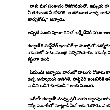
"నాకు మగ సంతానం లేకపోవడంతో, ఇప్పుడు ఈ హారం
నీ తరువాత నీ కోడలికి, ఆ తరువాత వాళ్ళ వారసు
జార్చుకోకు," అన్నాడు.
అప్పటి నుంచి పూజా గదిలో లక్ష్మీదేవికి హారం
కళ్యాణ్ కి సాఫ్ట్‌వేర్ ఇంజనీర్‌గా ముంబైలో ఉద్యోగం రావడంతో, సుబ్బరామయ్య గారు, ఆయన భార్య కూడా 
కొడుకుతో పాటు ముంబై వెళ్ళిపోయారు. కొడుక్క
కష్టంగా ఉంది.
"ఏమండీ! అబ్బాయి వారంలో నాలుగు రోజులు క్యాం
ఉన్న అమ్మాయిని అడిగితే, సాఫ్ట్‌వేర్ ఇంజనీర్‌కి అన్ని క్యాంపులు ఉండవు అంది. ఎందుకైనా మంచిది, ఒకసారి 
వాడిని అడిగి చూడండి," అంది సుందరి.
"ఒరేయ్ కళ్యాణ్! నువ్వు ప్రతీ వారం క్యాంపులంట
నొక్కి మరాఠీలో మాట్లాడి ఏదో అడుగుతారు. ఎందు