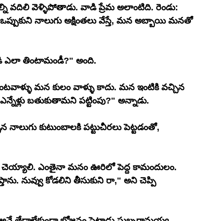
ి వదిలి వెళ్ళిపోతాడు. వాడి ప్రేమ అలాంటిది. రెండు: 
్పుకుని నాలుగు అక్షింతలు వేస్తే, మన అబ్బాయి మనతో 
తిండి ఎలా తింటామండీ?" అంది. 
న్నేళ్లు బతుకుతామని పట్టింపు?" అన్నాడు.
్చిన నాలుగు కుటుంబాలకి పట్టుచీరలు పెట్టడంతో, 
 చెయ్యాలి. ఎంతైనా మనం ఊరిలో పెద్ద కామందులం. 
పేదలు అనే తేడాలేకుండా భోజనం పెట్టాడు సుబ్బరామయ్య.