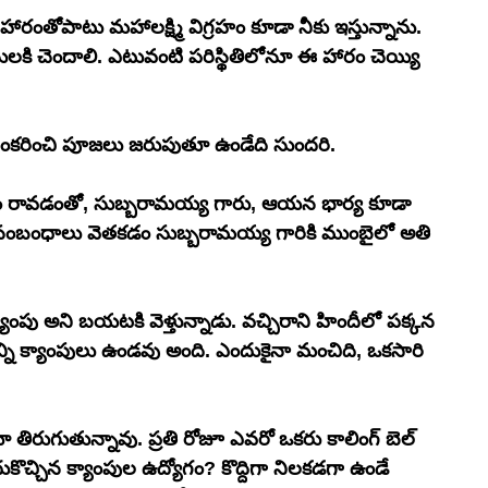
తోపాటు మహాలక్ష్మి విగ్రహం కూడా నీకు ఇస్తున్నాను. 
లకి చెందాలి. ఎటువంటి పరిస్థితిలోనూ ఈ హారం చెయ్యి 
 అలంకరించి పూజలు జరుపుతూ ఉండేది సుందరి.
ి సంబంధాలు వెతకడం సుబ్బరామయ్య గారికి ముంబైలో అతి 
పు అని బయటకి వెళ్తున్నాడు. వచ్చిరాని హిందీలో పక్కన 
ూ తిరుగుతున్నావు. ప్రతి రోజూ ఎవరో ఒకరు కాలింగ్ బెల్ 
కొచ్చిన క్యాంపుల ఉద్యోగం? కొద్దిగా నిలకడగా ఉండే 