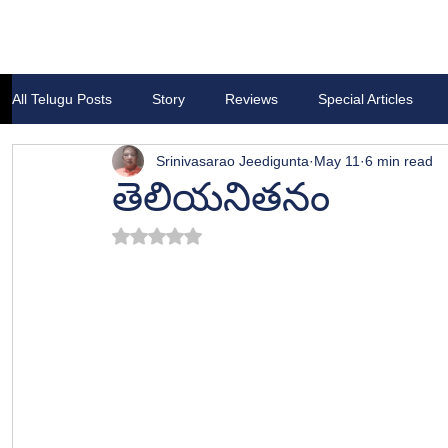
All Telugu Posts
Story
Reviews
Special Articles
Srinivasarao Jeedigunta
May 11
6 min read
తెలియనితనం
Rated NaN out of 5 stars.