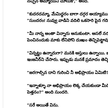
నచ్చిన అమ్మాయిని చూసుకో," అంది.
"కుదరదమ్మా, మేమిద్దరం బాగా దగ్గర అయ్యాము,
"సుందరం! నువ్వు వాడిని వదిలి ఒకసారి పైన గది
"మీ నాన్న అంతా విన్నారు అనుకుంటా. అసలే న
పెంచినందుకు మాకు లేనిపోని దుఃఖం తెచ్చిపెట్టావు
"విన్నట్టు ఉన్నారుగా? మనకి ఆస్తులు ఉన్నాయి. 
ఇంజనీర్‌ని చేసారు. ఇప్పుడు మనకే ప్రమాదం తెచ
"జరగాల్సిన దాని గురించి నీ అభిప్రాయం ఏమిట
"ఇన్నాళ్ళూ నా అభిప్రాయం లెక్క చేయకుండా మీ
పెత్తనం?" అంది సుందరి.
"సరే అయితే విను. 