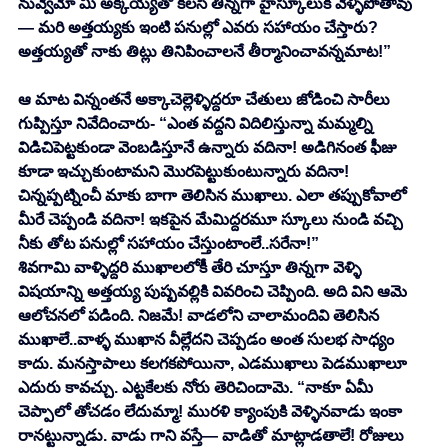
నువ్వేమో మీ అక్కయ్యతో కలసి తిన్నగా హైస్కూలుకి వెళ్ళిపోతావు
— మరి అత్తయ్యకు ఇంటి పనుల్లో ఎవరు సహాయం చేస్తారు? 
అత్తయ్యతో నాకు తిట్లు తినిపించాలనే తీర్మానించావన్నమాట!” 
ఆ మాట విన్నంతనే అక్కాచెల్లెళ్ళిద్దరూ చేతులు జోడించి సారీలు 
గుప్పిస్తూ నివేదించారు- “ఎంత వద్దని విదిలిస్తున్నా మమ్మల్ని 
విడిచిపెట్టకుండా వెంబడిస్తూనే ఉన్నారు వదినా! అడిగినంత ఫీజు 
కూడా ఇచ్చుకుంటామని మొరపెట్టుకుంటున్నారు వదినా! 
చిన్నప్పట్నించీ మాకు బాగా తెలిసిన ముఖాలు. ఎలా తప్పుకోవాలో 
మీరే చెప్పండి వదినా! ఇకపైన మేమిద్దరమూ స్కూలు నుండి వచ్చి 
నీకు తోట పనుల్లో సహాయం చేస్తుంటాంలే..సరేనా!” 
శివగామి వాళ్ళిద్దరి ముఖాలలోకీ తేరి చూస్తూ తిన్నగా వెళ్ళి 
విషయాన్ని అత్తయ్య పుష్పవల్లికి వివరించి చెప్పింది. అది విని ఆమె 
ఆలోచనలో పడింది. నిజమే! వాడలోని చాలామందివి తెలిసిన 
ముఖాలే..వాళ్ళ ముఖాన వీల్లేదని చెప్పడం అంత సులభ సాధ్యం 
కాదు. మనస్తాపాలు కలగకపోయినా, ఎడముఖాలు పెడముఖాలూ 
ఎదురు కావచ్చు. ఎట్టకేలకు నోరు తెరిచిందామె. “నాకూ ఏమీ 
చెప్పాలో తోచడం లేదుమ్మా! మురళి క్యాంపుకి వెళ్ళినవాడు ఇంకా 
రానట్టున్నాడు. వాడు గాని వస్తే— వాడితో మాట్లాడతాలే! రోజులు 