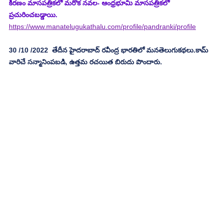
కిరణం మాసపత్రికలో మరొక నవల- ఆంధ్రభూమి మాసపత్రికలో 
ప్రచురించబడ్డాయి. 
https://www.manatelugukathalu.com/profile/pandranki/profile
30 /10 /2022  తేదీన హైదరాబాద్ రవీంద్ర భారతిలో మనతెలుగుకథలు.కామ్ 
వారిచే సన్మానింపబడి, ఉత్తమ రచయిత బిరుదు పొందారు.