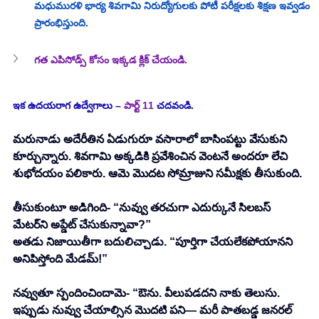
మధుమురళి భార్య శివగామి నిరుద్యోగులకు పోటీ పరీక్షలకు శిక్షణ ఇవ్వడం 
ప్రారంభిస్తుంది. 
గత ఎపిసోడ్స్ కోసం ఇక్కడ క్లిక్ చేయండి.
ఇక 
ఉదయరాగ ఉద్వేగాలు – 
పార్ట్ 11
చదవండి.
మరునాడు అదేరీతిన ఏడుగురూ వసారాలో బాసింపట్టు వేసుకుని 
కూర్చున్నారు. శివగామి అక్కడికి ప్రవేశించిన వెంటనే అందరూ లేచి 
శుభోదయం పలికారు. ఆమె మొదట సోమ్రాజుని సమీక్షకు తీసుకుంది. 
తీసుకుంటూ అడిగింది- “నువ్వు తరచుగా ఎదుర్కునే సిలబస్ 
మేటర్‌ని అప్డేట్ చేసుకున్నావా?” 
అతడు నిజాయితీగా బదులిచ్చాడు. “పూర్తిగా చేయలేకపోయానని 
అనిపిస్తోంది మేడమ్!” 
నవ్వుతూ స్పందించిందామె- “ఔను. వీలుపడదని నాకు తెలుసు. 
ఇప్పుడు నువ్వు చేయాల్సిన మొదటి పని— మరీ పాతబడ్డ జనరల్ 