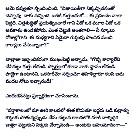
ఆమె నవ్వుతూ స్పందించింది. “నిజాయితీగా నిక్కచ్చితనంతో 
చెప్పావు. నాకు నచ్చింది. ఒకటి గుర్తుంచుకో— ఈ ప్రపంచం చాలా 
పెద్దది. చిత్తశుద్ధితో ప్రయత్నించాలే గాని ఏదో ఒక మూల ఏదో ఒక 
అవకాశం ఉండకపోదు. ఎంత చెట్టుకి అంతగాలి— నీ స్కూలు 
రోజుల్లోగాని- ఈ మధ్యగాని ఏమైనా గుర్తింపు పొందిన మంచి 
కార్యాలు చేసున్నావా?” 
బాల్రాజు ఇబ్బందికరంగా ముఖంపెట్టి అన్నాడు. “గొప్ప కార్యాలేవి 
చేసినట్టు గుర్తు లేదండి. స్పోర్ట్సులో కూడా నాకు స్థానం లేదండి- 
పొట్టిగా ఉంటానని. ఒకసారేమో సర్పంచూ తహశిల్దారూ కలసి ఐదు 
వందల నోటు ఇచ్చారండీ!” 
ఎందుకననట్టు ప్రశ్నార్థకంగా చూసిందామె. 
“వర్షాకాలంలో మా ఊరి కాలవలో ఈత కొడుతూ ఇద్దరు బడి కుర్రాళ్ళు 
కొట్టుకు పోతున్నప్పుడు నేను చట్టున కాలవలోకి దూకి వాళ్ళిద్దరి 
జుత్తూ పట్టుకుని పక్కకు చేర్చానండి— అందుకు బహుమానంగా—” 