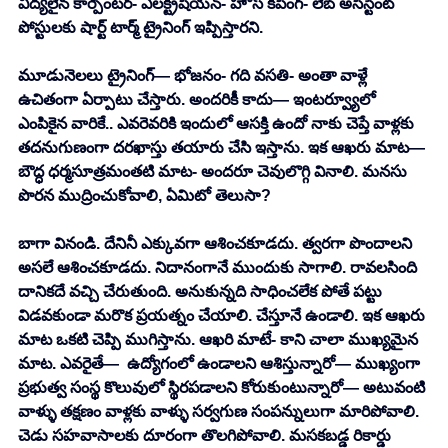
విద్యలైన కార్పెంటర్- ఎలక్ట్రీషియన్- హౌస్ కీపింగ్- లేబ్ అసిస్టెంట్ 
పోస్టులకు షార్ట్ టార్మ్ ట్రైనింగ్ ఇప్పిస్తారని. 
మూడునెలలు ట్రైనింగ్— భోజనం- గది వసతి- అంతా వాళ్లే 
ఉచితంగా ఏర్పాటు చేస్తారు. అందరికీ కాదు— ఇంటర్వ్యూలో 
ఎంపికైన వారికే.. ఎవరెవరికి ఇందులో ఆసక్తి ఉందో నాకు చెప్తే వాళ్లకు 
తదనుగుణంగా దరఖాస్తు తయారు చేసి ఇస్తాను. ఇక ఆఖరు మాట— 
బౌద్ధ ధర్మసూత్రమంతటి మాట- అందరూ చెవులొగ్గి వినాలి. మనసు 
పొరన ముద్రించుకోవాలి, ఏమిటో తెలుసా? 
బాగా వినండి. దేనినీ ఎక్కువగా ఆశించకూడదు. త్వరగా పొందాలని 
అసలే ఆశించకూడదు. నిదానంగానే ముందుకు సాగాలి. రావలసింది 
దానికదే వచ్చి చేరుతుంది. అనుకున్నది సాధించలేక పోతే పట్టు 
విడవకుండా మరొక ప్రయత్నం చేయాలి. చేస్తూనే ఉండాలి. ఇక ఆఖరు 
మాట ఒకటి చెప్పి ముగిస్తాను. ఆఖరి మాటే- కాని చాలా ముఖ్యమైన 
మాట. ఎవరైతే—  ఉద్యోగంలో ఉండాలని ఆశిస్తున్నారో— ముఖ్యంగా 
ప్రభుత్వ సంస్థ కొలువులో స్థిరపడాలని కోరుకుంటున్నారో— అటువంటి 
వాళ్ళు తక్షణం వాళ్లకు వాళ్ళు సర్వగుణ సంపన్నులుగా మారిపోవాలి. 
చెడు సహవాసాలకు దూరంగా తొలగిపోవాలి. మసకబడ్డ రికార్డు 