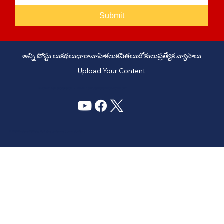
Submit
అన్ని పోస్టు లు
కథలు
ధారావాహికలు
కవితలు
జోకులు
ప్రత్యేక వ్యాసాలు
Upload Your Content
PHONE: +91 6309958851 - EMAIL:
story@manatelugukathalu.com
© 2035
Designed & Digital Marketing by Agency Conversion Guru
.