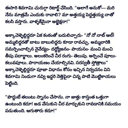
ఈసారి శివగామి చురుగ్గా రిటార్ట్ చేసింది. “అలాగే అనుకో— మరి 
నేను మాత్రమే ఎందుకు రావాలి? మా అత్తయ్య పెద్దత్తయ్య నాతో 
కలసి వస్తారు. వాళ్ళకేమైనా అబ్జెక్షనా!” 
అక్కాచెళ్ళెల్లిద్దరూ ఏక కంఠంతో బదులిచ్చారు- “నో నో నాట్ ఆల్! 
అమ్మలిద్దరతో బాటు బాబులిద్దరు కూడా రావచ్చు. అమ్మవారికి 
సమర్పించాల్సిన నైవేద్యం- దద్ద్యోజనం- పాయసం- మంచి మంచి 
తీపు పదార్థాలు. అలంకరించే చీర రంగు- తెలుపు. అర్పించే పూలు- 
కలువపూలు. పారాయణం చేయాల్సినవి. సరస్వతీ స్తోత్రాలు” 
అక్కాచెళ్ళెల్లిద్దరూ పూజా విధానం కోసం ఇచ్చిన నిర్వచనం విని 
శివగామి నిండుగా నవ్వి ఇద్దరి నెత్తిపైనా చిన్న పాటి మొట్టికాయలు 
పెట్టింది.
“పొద్దుటే తలంటు స్నానం చేసాను. నా జుత్తు కాస్తంత ఒత్తుగా 
ఉంటుంది కదూ! జడ వేసుకుని చీర మార్చుకుని రావడానికి సమయం 
పడుతుంది. ఆగుతారు కదూ!” 