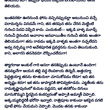
ఉంటుంది కదా! ఇప్పుడా భయం ఎక్కడికి ఎగిరిపోయిందో తనకే 
తెలియదు. 
ఇంతవరకూ ఊరినుండి ఫోను వచ్చినప్పుడల్లా అటునుంచి వచ్చే 
పరామర్శను వినడమే గాని, తన తరపున తను చేరిన మెట్టింటి 
గురించి పెదవి విప్పేది కాదు. ఎందుకంటే— ఇక్కడి వాళ్ళ మూడ్స్ 
గురించీ దైనందిన ఆచారాల ఆనవాయితీల గురించీ తనకు అంతగా 
తెలియదుగా! తను రావడం ఇక్కడి వాళ్ళకు అంతగా నచ్చలేదని 
అవ్వ నర్సమ్మ గారి ఆవేశపూరిత ప్రవర్తనను నుంచి తెలుసుకుంది. 
కాని, అలాగని తననెవరూ నొప్పించలేదుగా! 
త్యాగరాజు అంకుల్ గారి ఆసరా తనకెప్పుడు ఉంటూనే ఉందిగా! 
తనవల్లనేగా ఆయన తల్లి వద్ద లెంపకాయ తిన్నదీ..అత్తయ్యా 
పెద్దత్తయ్యా తనను కూతురులా చూసుకోవడం లేదూ! ఇది తన 
అదృష్టం కదూ! ఇక తను జాప్యానికి తావివ్వకూడదు. ఎట్టకేలకు తను 
రామకృష్ణాపురంలో కుదుట పడ్డదని, ఇక తనకోసం దిగులు 
మానుకొమ్మని స్థిరమైన కంఠస్వరంతో అప్పాకి అమ్మాకీ చెప్పాలి. 
అక్కయ్యలిద్దరికీ భరోసా ఇవ్వాలి. రాత్రిపూట కాకుండా ఇకపైన పగటి 
పూటే ఫోను చేయమని చెప్పాలి. మొదట తనకు కాకుండా 