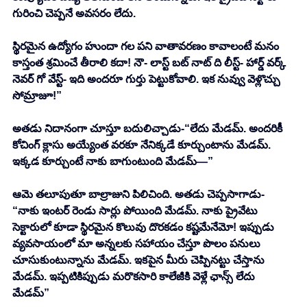
గురించి చెప్పనే అవసరం లేదు. 
స్థిరమైన ఉద్యోగం హుందా గల పని వాతావరణం కావాలంటే మనం 
కాస్తంత శ్రమించే తీరాలి కదా! నౌ- లాస్ట్ బట్ నాట్ ది లీస్ట్- హార్డ్ వర్క్ 
నెవర్ గో వేస్ట్- ఇది అందరూ గుర్తు పెట్టుకోవాలి. ఇక నువ్వు వెళ్లొచ్చు 
సోమ్రాజూ!” 
అతడు నిదానంగా చూస్తూ బదులిచ్చాడు-“లేదు మేడమ్. అందరికీ 
కోచింగ్ క్లాసు అయ్యేంత వరకూ నేనిక్కడే కూర్చుంటాను మేడమ్. 
ఇక్కడ కూర్చుంటే నాకు బాగుంటుంది మేడమ్—” 
ఆమె తలూపుతూ బాల్రాజుని పిలిచింది. అతడు చెప్పసాగాడు- 
“నాకు ఇంటర్ రెండు సార్లు పోయింది మేడమ్. నాకు ప్రైవేటు 
సెక్టారులో కూడా స్థిరమైన కొలువు దొరకడం కష్టమేనేమో! ఇప్పుడు 
వ్యవసాయంలో మా అన్నలకు సహాయం చేస్తూ పొలం పనులు 
చూసుకుంటున్నాను మేడమ్. ఇకపైన మీరు చెప్పినట్టు చేస్తాను 
మేడమ్. ఇప్పటికిప్పుడు మరొకసారి కాలేజీకి వెళ్లే ఛాన్స్ లేదు 
మేడమ్” 