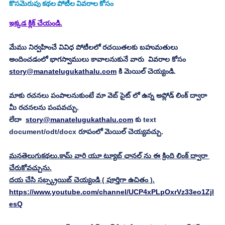
కొసమెరుపు
కథల పోటీల వివరాల కోసం
ఇక్కడ క్లిక్ చేయండి.
మేము నిర్వహించే వివిధ పోటీలలో రచయితలకు బహుమతులు 
అందించడంలో భాగస్వాములు కావాలనుకునే వారు  వివరాల కోసం 
story@manatelugukathalu.com
 కి మెయిల్ చెయ్యండి.
మాకు రచనలు పంపాలనుకుంటే మా వెబ్ సైట్ లో ఉన్న అప్లోడ్ లింక్ ద్వారా 
మీ రచనలను పంపవచ్చు.
లేదా  
story@manatelugukathalu.com
 కు text 
document/odt/docx రూపంలో మెయిల్ చెయ్యవచ్చు. 
మనతెలుగుకథలు.కామ్ వారి యూ ట్యూబ్ ఛానల్ ను ఈ క్రింది లింక్ ద్వారా 
చేరుకోవచ్చును.
దయ చేసి సబ్స్క్రయిబ్ చెయ్యండి ( పూర్తిగా ఉచితం ).
https://www.youtube.com/channel/UCP4xPLpOxrVz33eo1Zjl
esQ