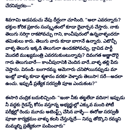
చేరనివ్వరట—” 
శివగామి ఆడపడుచు వేపు దీర్ఘంగా చూసింది. “అలా ఎవరన్నారు? 
భక్తుల కోరిక ప్రకారం సంస్కృతంలో కూడా దైవార్చన చేస్తారు. నాకు 
తెలుగు సరిగ్గా రాకపోవచ్చు గాని, కాంచీపురంలో ఉన్నవాళ్ళందరూ 
తమిళులు కారు. తెలుగు వారు కూడా బాగానే ఉన్నారు. ఎటొచ్చీ 
వాళ్ళ తెలుగు ఇక్కడి తెలుగులా ఉండకపోవచ్చు. ద్రావిడ పార్టీ 
మొదటి ముఖ్యమంత్రి ఎవరనుకుంటున్నావు? దివంగత అణ్ణాదొరై 
గారు తెలుగువారే— కాంచీపురానికి చెందిన వారే..వాళ్ళ తల్లి పేరు 
చెప్తాను. వినండి- బంగారమ్మ. ఆమెగారు చనిపోయినప్పుడు మా 
ఇంట్లో వాళ్ళు కూడా శ్మశానం వరకూ వెళ్ళారు తెలుసా! సరే—అదలా 
ఉంచు. ఇప్పుడీ ప్రత్యేక సరస్వతీ పూజ ఎందుకంట?” 
ఈసారి చంద్రిక బదులిచ్చింది- “ఇంకా నీకు తట్టలేదా వదినా! ఇప్పుడు 
నీ వద్దకు గైడన్స్ కోసం వస్తూన్న అభ్యర్థుల్లో ఎక్కువ మంది పోటీ 
పరీక్షల్లో రెండు మూడు అటెంప్ట్స్ చేసిన వాళ్ళే— ఈరోజు సరస్వతీ 
పూజా కార్యక్రమం వాళ్ళు కలసి చేస్తున్నదే— నిన్ను తోడ్కొని రమ్మని 
మమ్మల్ని ప్రత్యేకంగా పంపించారు” 