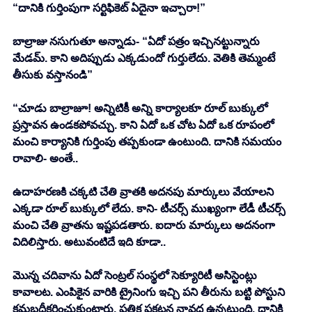
“దానికి గుర్తింపుగా సర్టిఫికెట్ ఏదైనా ఇచ్చారా!” 
బాల్రాజు నసుగుతూ అన్నాడు- “ఏదో పత్రం ఇచ్చినట్టున్నారు 
మేడమ్. కాని అదిప్పుడు ఎక్కడుందో గుర్తులేదు. వెతికి తెమ్మంటే 
తీసుకు వస్తానండి” 
“చూడు బాల్రాజూ! అన్నిటికీ అన్ని కార్యాలకూ రూల్ బుక్కులో 
ప్రస్తావన ఉండకపోవచ్చు. కాని ఏదో ఒక చోట ఏదో ఒక రూపంలో 
మంచి కార్యానికి గుర్తింపు తప్పకుండా ఉంటుంది. దానికి సమయం 
రావాలి- అంతే.. 
ఉదాహరణకి చక్కటి చేతి వ్రాతకి అదనపు మార్కులు వేయాలని 
ఎక్కడా రూల్ బుక్కులో లేదు. కాని- టీచర్స్ ముఖ్యంగా లేడీ టీచర్స్ 
మంచి చేతి వ్రాతను ఇష్టపడతారు. ఐదారు మార్కులు అదనంగా 
విదిలిస్తారు. అటువంటిదే ఇది కూడా.. 
మొన్న చదివాను ఏదో సెంట్రల్ సంస్థలో సెక్యూరిటీ అసిస్టెంట్లు 
కావాలట. ఎంపికైన వారికి ట్రైనింగు ఇచ్చి పని తీరును బట్టి పోస్టుని 
క్రమబద్ధీకరించుకుంటారు. పత్రిక ప్రకటన నావద్ద ఉన్నట్లుంది. దానికి 