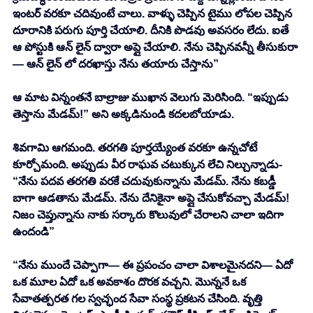
ఇంటర్ వరకూ చదివుంటే చాలు. వాళ్ళు చెప్పిన టైము లోపల చెప్పిన 
దూరానికి పరుగు పూర్తి చేయాలి. దీనికి పొడవు అవసరం లేదు. ఐతే 
ఆ పోస్టుకి ఆన్ లైన్ ద్వారా అప్లై చేయాలి. నేను చెప్పినవన్నీ తీసుకురా
— ఆన్ లైన్ లో దరఖాస్తు నేను తయారు చేస్తాను” 
ఆ మాట విన్నంతనే బాల్రాజు ముఖాన వెలుగు మెరిసింది. “ఇప్పుడు 
తెస్తాను మేడమ్!” అని అక్కడినుండి కదలబోయాడు. 
శివగామి ఆగమంది. తరగతి పూర్తయ్యేంత వరకూ ఉన్నచోటే 
కూర్చోమంది. అప్పుడు వీర రాఘవ చటుక్కున లేచి నిల్చున్నాడు- 
“నేను పదవ తరగతి వరకే చదువుకున్నాను మేడమ్. నేను కబడ్డీ 
బాగా ఆడతాను మేడమ్. నేను దేనికైనా అప్లై చేసుకోవచ్చా మేడమ్! 
నిజం చెప్తున్నాను నాకు సర్కారు కొలువులో చేరాలని చాలా ఇదిగా 
ఉందండి” 
“నేను ముందే చెప్పాగా— ఈ ప్రపంచం చాలా విశాలమైనదని— ఏదో 
ఒక మూల ఏదో ఒక అవకాశం దొరక వచ్చని. మొన్ననే ఒక 
సేవాతత్పరత గల స్వచ్ఛంద సేవా సంస్థ ప్రకటన చేసింది. వృత్తి 