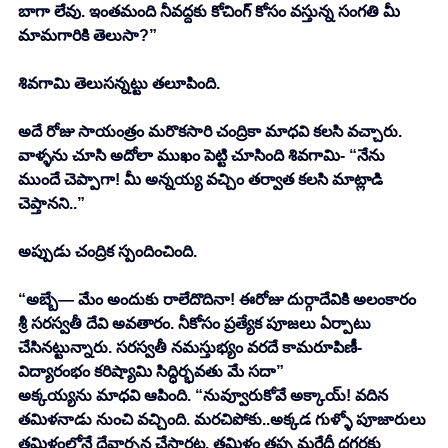
బాగా లేవు. ఇంతమంది నీవద్దకు కోచింగ్ కోసం వస్తున్న సంగతి మీ 
మామగారికి తెలుసా?” 
శివగామి తెలుసన్నట్టు తలూపింది. 
అదే రోజు సాయంత్రం మరొకసారి చంద్రికా మాధవి కలసి వచ్చారు. 
వాళ్ళను చూసి అదోలా ముఖం పెట్టి చూసింది శివగామి- “నేను 
ముందే చెప్పాగా! మీ అన్నయ్య వచ్చిం తర్వాత కలసి మాట్లాడి 
చెప్తానని..” 
అప్పుడు చంద్రిక స్పందించింది. 
“అబ్బే— మేం అందుకు రాలేదొదినా! ఈరోజు దుర్గాదేవికి అలంకారం 
శ్రీ సరస్వతీ దేవి అవతారం. నీకోసం ప్రత్యేక పూజలు ఏర్పాటు 
చేసినట్టున్నారు. సరస్వతీ నమస్తుభ్యం వరదే కామరూపిణీ-
విద్యారంభం కరిష్యామి సిద్ధిర్భవతు మే సదా” 
అక్కయ్యను మాధవి ఆపింది. “నువ్వూరుకోవే అక్కాయ్! వదిన 
తమిళనాడు నుంచి వచ్చింది. మరచిపోకు..అక్కడ గుళ్ళో పూజారులు 
తమిళంలోనే దేవార్చన చేస్తారట. తమిళం తప్ప మరేదీ దగ్గరకు 