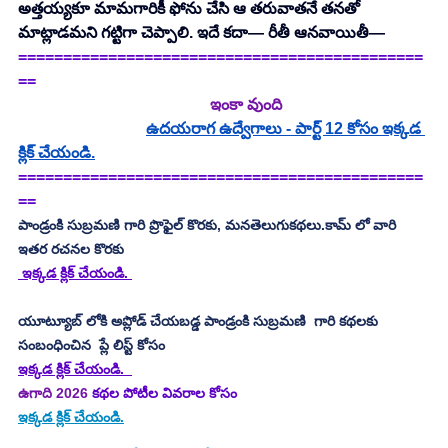
అత్తయ్యకూ మామగారికీ ఫోను చేసి ఆ తరువాతనే తనతో 
మాట్లాడమని గట్టిగా చెప్పాలి. ఇదే కదా— రీతీ ఆనవాయితీ—
=============================================
==
  ఇంకా వుంది
ఉదయరాగ ఉద్వేగాలు - పార్ట్ 12 కోసం ఇక్కడ 
క్లిక్ చేయండి.
=============================================
==
పాండ్రంకి సుబ్రమణి గారి ప్రొఫైల్ కొరకు, మనతెలుగుకథలు.కామ్ లో వారి 
ఇతర రచనల కొరకు 
 ఇక్కడ క్లిక్ చేయండి. 
యూట్యూబ్ లోకి అప్లోడ్ చేయబడ్డ పాండ్రంకి సుబ్రమణి  గారి కథలకు 
సంబంధించిన  ప్లే లిస్ట్ కోసం 
ఇక్కడ క్లిక్ చేయండి.
ఉగాది 2026
 కథల పోటీల వివరాల కోసం
ఇక్కడ క్లిక్ చేయండి.