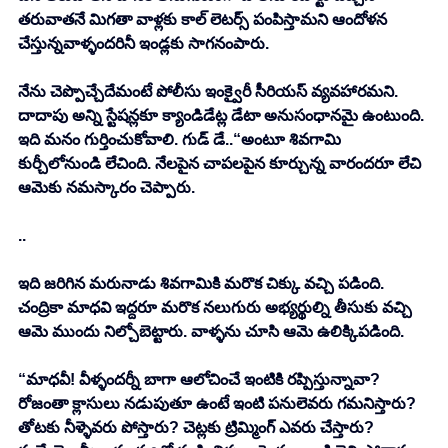
తరువాతనే మిగతా వాళ్లకు కాల్ లెటర్స్ పంపిస్తామని ఆందోళన 
చేస్తున్నవాళ్ళందరినీ ఇండ్లకు సాగనంపారు. 
నేను చెప్పొచ్చేదేమంటే పోలీసు ఇంక్వైరీ సీరియస్ వ్యవహారమని. 
దాదాపు అన్ని స్టేషన్లకూ క్యాండిడేట్ల డేటా అనుసంధానమై ఉంటుంది. 
ఇది మనం గుర్తించుకోవాలి. గుడ్ డే..“అంటూ శివగామి 
కుర్చీలోనుండి లేచింది. నేలపైన చాపలపైన కూర్చున్న వారందరూ లేచి 
ఆమెకు నమస్కారం చెప్పారు. 
..
ఇది జరిగిన మరునాడు శివగామికి మరొక చిక్కు వచ్చి పడింది. 
చంద్రికా మాధవి ఇద్దరూ మరొక నలుగురు అభ్యర్థుల్ని తీసుకు వచ్చి 
ఆమె ముందు నిల్చోబెట్టారు. వాళ్ళను చూసి ఆమె ఉలిక్కిపడింది. 
“మాధవీ! వీళ్ళందర్నీ బాగా ఆలోచించే ఇంటికి రప్పిస్తున్నావా? 
రోజంతా క్లాసులు నడుపుతూ ఉంటే ఇంటి పనులెవరు గమనిస్తారు? 
తోటకు నీళ్ళెవరు పోస్తారు? చెట్లకు ట్రిమ్మింగ్ ఎవరు చేస్తారు? 