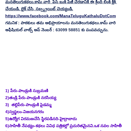
మనతెలుగుకథలు.కామ్ వారి  ఫేస్ బుక్ పేజీ చేరడానికి ఈ క్రింది లింక్ క్లిక్ 
చేయండి. లైక్ చేసి, సబ్స్క్రయిబ్ చెయ్యండి.
https://www.facebook.com/ManaTeluguKathaluDotCom
గమనిక : పాఠకులు తమ అభిప్రాయాలను మనతెలుగుకథలు.కామ్ వారి 
అఫీషియల్ వాట్స్ అప్ నెంబర్ : 63099 58851 కు పంపవచ్చును.
1) పేరు-పాండ్రంకి సుబ్రమణి
2)తండ్రి పేరు-పాండ్రంకి నరసియ్య
3)  తల్లిపేరు-పాండ్రంకి పైడమ్మ
4)స్వస్థలం-విజయనగరం
5)ఉద్యోగ విరమణచేసి స్థిరపడినది-హైద్రాబాదు
6)సాహితీ నేపథ్యం-కథలు వివిధ పత్రికల్లో ప్రచురితమైనవి.ఒక నవల సాహితీ 