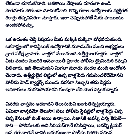
లేకుండా చూసుకోవాలి. ఆకతాయి వేషాలకు దూరంగా ఉండి 
పొగచూరు పోకుండా చూసుకోవాలి. కొన్ని రకాల ఉద్యోగాలకు వ్యక్తిగత 
రికార్డు తప్పనిసరిగా చూస్తారు. ఇలా చెప్పుకుపోతే మీకు పాయింటు 
అందకపోవచ్చు. 
ఒక ఉదంతం చెప్తే విషయం మీకు మక్కికి మక్కిగా బోధపడుతుంది. 
ఒకరాష్ట్రంలో కానిస్టేబుల్ ఉద్యోగానికి మూడువేల మంది అభ్యర్థులు 
వ్రాత పరీక్ష వ్రాసారు. వాళ్లలో వేయిమంది ఉత్తీర్ణులయ్యారు. వాళ్లలో 
ఏడు వందల మందికి ఆనవాయితీ ప్రకారం పోలీసు ట్రైనింగుకి రమ్మని 
పిలిచారు. ఇది తెలుసుకుని మిగతా మూడు వందల మంది ఆందోళన 
చెందారు. ఉత్తీర్ణులైన లిస్టులో ఉన్న వాళ్ల పేరు గమనించలేదేమోనని 
పోలీసు హెడ్ క్వార్టర్స్ ముందు వరసగా నిల్చుని తమ పేర్లను 
అధికారులు మరచిపోయారని గుంపుగా చేరి మొర పెట్టుకున్నారు. 
చివరకు వాస్తవం అదకాదని తెలుసుకుని ఖంగుతిన్నట్టయ్యారు. 
ఏమిటా వాస్తవమో తెలుసా! పలు పోలీసు స్టేషన్లలో వాళ్ల పేర్లు చిన్న 
చిన్న కేసులతో లింక్ అయి ఉన్నాయి. నిజానికి అవన్నీ చిన్న కేసులే— 
కాని— పోలీసులకు అవి సీరియస్‌గానే కనిపిస్తాయి, అవన్నీ క్లియర్ 
ఐన తరువాతనే దానికి అనుగుణంగా పోలీసు రిపోర్టు వచ్చిన 