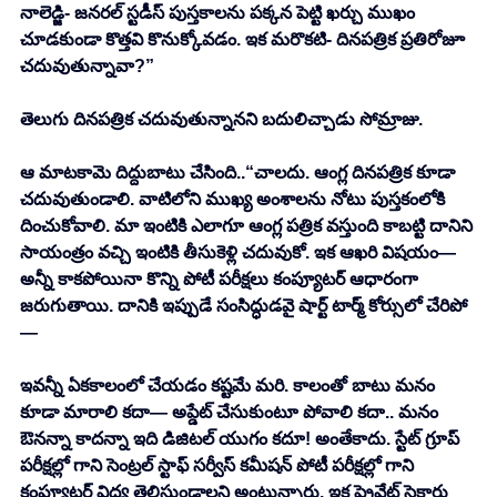
నాలెడ్జి- జనరల్ స్టడీస్ పుస్తకాలను పక్కన పెట్టి ఖర్చు ముఖం 
చూడకుండా కొత్తవి కొనుక్కోవడం. ఇక మరొకటి- దినపత్రిక ప్రతిరోజూ 
చదువుతున్నావా?” 
తెలుగు దినపత్రిక చదువుతున్నానని బదులిచ్చాడు సోమ్రాజు. 
ఆ మాటకామె దిద్దుబాటు చేసింది..“చాలదు. ఆంగ్ల దినపత్రిక కూడా 
చదువుతుండాలి. వాటిలోని ముఖ్య అంశాలను నోటు పుస్తకంలోకి 
దించుకోవాలి. మా ఇంటికి ఎలాగూ ఆంగ్ల పత్రిక వస్తుంది కాబట్టి దానిని 
సాయంత్రం వచ్చి ఇంటికి తీసుకెళ్లి చదువుకో. ఇక ఆఖరి విషయం— 
అన్నీ కాకపోయినా కొన్ని పోటీ పరీక్షలు కంప్యూటర్ ఆధారంగా 
జరుగుతాయి. దానికి ఇప్పుడే సంసిద్ధుడవై షార్ట్ టార్మ్ కోర్సులో చేరిపో
— 
ఇవన్నీ ఏకకాలంలో చేయడం కష్టమే మరి. కాలంతో బాటు మనం 
కూడా మారాలి కదా— అప్డేట్ చేసుకుంటూ పోవాలి కదా.. మనం 
ఔనన్నా కాదన్నా ఇది డిజిటల్ యుగం కదూ! అంతేకాదు. స్టేట్ గ్రూప్ 
పరీక్షల్లో గాని సెంట్రల్ స్టాఫ్ సర్వీస్ కమీషన్ పోటీ పరీక్షల్లో గాని 
కంప్యూటర్ విద్య తెలిసుండాలని అంటున్నారు. ఇక ప్రైవేట్ సెక్టారు 