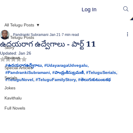
Log In
All Telugu Posts
Pandranki Subramani
Jan 21
7 min read
All Telugu Posts
ఉదయరాగ ఉద్వేగాలు - పార్ట్ 11
Story
Updated:
Jan 26
Reviews
Rated NaN out of 5 stars.
#ఉదయర
ాగఉద్వేగాలు, #
UdayaragaUdvegalu, 
Special Articles
#PandrankiSubramani
, 
#ప
ాండ్రంకిసుబ్రమణి, 
#TeluguSerials
, 
Serials
#TeluguNovel
, 
#TeluguFamilyStory
, 
#త
ెలుగుకుటుంబకథ
Jokes
Kavithalu
Full Novels