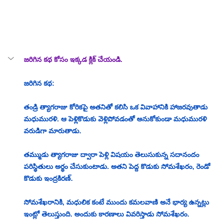
జరిగిన కథ కోసం ఇక్కడ క్లిక్ చేయండి.
జరిగిన కథ:
తండ్రి త్యాగరాజు కోరికపై అతనితో కలిసి ఒక వివాహానికి హాజరవుతాడు 
మధుమురళి. ఆ పెళ్లికొడుకు వెళ్లిపోవడంతో అనుకోకుండా మధుమురళి 
వరుడిగా మారుతాడు. 
తమ్ముడు త్యాగరాజు ద్వారా పెళ్లి విషయం తెలుసుకున్న సదానందం 
పరిస్థితులు అర్థం చేసుకుంటాడు. అతని పెద్ద కొడుకు సోమశేఖరం, రెండో 
కొడుకు ఇంద్రకిరణ్. 
సోమశేఖరానికి, మధులిక కంటే ముందు కమలవాణి అనే భార్య ఉన్నట్లు 
ఇంట్లో తెలుస్తుంది. అందుకు కారణాలు వివరిస్తాడు సోమశేఖరం. 