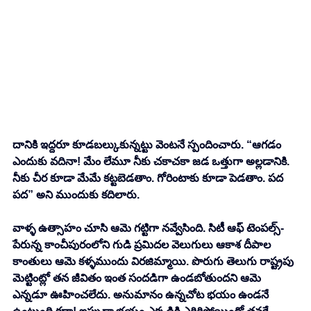
దానికి ఇద్దరూ కూడబల్కుకున్నట్టు వెంటనే స్పందించారు. “ఆగడం 
ఎందుకు వదినా! మేం లేమూ నీకు చకాచకా జడ ఒత్తుగా అల్లడానికి. 
నీకు చీర కూడా మేమే కట్టబెడతాం. గోరింటాకు కూడా పెడతాం. పద 
పద” అని ముందుకు కదిలారు. 
వాళ్ళ ఉత్సాహం చూసి ఆమె గట్టిగా నవ్వేసింది. సిటీ ఆఫ్ టెంపల్స్- 
పేరున్న కాంచీపురంలోని గుడి ప్రమిదల వెలుగులు ఆకాశ దీపాల 
కాంతులు ఆమె కళ్ళముందు విరజిమ్మాయి. పొరుగు తెలుగు రాష్ట్రపు 
మెట్టింట్లో తన జీవితం ఇంత సందడిగా ఉండబోతుందని ఆమె 
ఎన్నడూ ఊహించలేదు. అనుమానం ఉన్నచోట భయం ఉండనే 