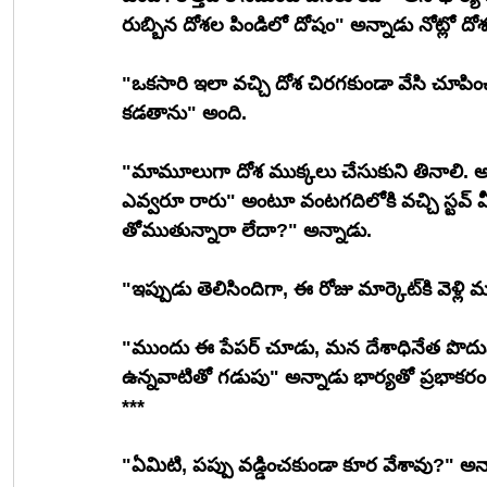
రుబ్బిన దోశల పిండిలో దోషం" అన్నాడు నోట్లో ద
"ఒకసారి ఇలా వచ్చి దోశ చిరగకుండా వేసి చూపిం
కడతాను" అంది.
"మామూలుగా దోశ ముక్కలు చేసుకుని తినాలి. అ
ఎవ్వరూ రారు" అంటూ వంటగదిలోకి వచ్చి స్టవ్
తోముతున్నారా లేదా?" అన్నాడు.
"ఇప్పుడు తెలిసి
"ముందు ఈ పేపర్ చూడు, మన దేశాధినేత పొదుపు 
ఉన్నవాటితో గడుపు" అన్నాడు భార్యతో ప్రభాకరం
***
"ఏమిటి, పప్పు వడ్డించకుండా కూర వేశావు?" అన