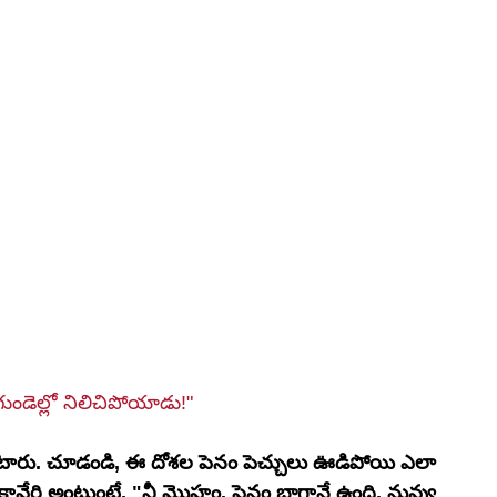
గుండెల్లో నిలిచిపోయాడు!"
అంటారు. చూడండి, ఈ దోశల పెనం పెచ్చులు ఊడిపోయి ఎలా 
కావేరి అంటుంటే, "నీ మొహం, పెనం బాగానే ఉంది, నువ్వు 