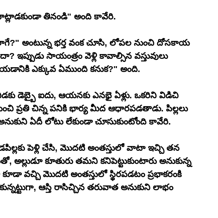
ట్లాడకుండా తినండి" అంది కావేరి.
ఎలాగే?" అంటున్న భర్త వంక చూసి, లోపల నుంచి దోసకాయ 
ందా? ఇప్పుడు సాయంత్రం వెళ్లి కావాల్సిన వస్తువులు 
చేయడానికి ఎక్కువ ఏముంది కనుక?" అంది.
కు డెబ్బై ఐదు, ఆయనకు ఎనభై ఏళ్లు. ఒకరిని విడిచి 
ంచి ప్రతి చిన్న పనికి భార్య మీద ఆధారపడతాడు. పిల్లలు 
నుకుని ఏదీ లోటు లేకుండా చూసుకుంటోంది కావేరి.
్లకు పెళ్లి చేసి, మొదటి అంతస్తులో వాటా ఇచ్చి తన 
ంతో, అల్లుడూ కూతురు తమని కనిపెట్టుకుంటారు అనుకున్న 
్లీ కూడా వచ్చి మొదటి అంతస్తులో స్థిరపడటం ప్రభాకరంకి 
న్నట్టుగా, ఆస్తి రాసిచ్చిన తరువాత అనుకుని లాభం 