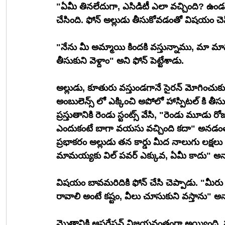
"ఏమీ తినలేదుగా, ఎసిడిటీ ఎలా వచ్చింది? ఉండండి
చేసింది. ఫోన్ అల్లుడు తీసుకోవడంతో విషయం చెప్
"నేను మీ అమ్మాయి కిందకి వస్తున్నాము, మా మామయ
తీసుకుని వెళ్దాం" అని ఫోన్ పెట్టేశాడు.
అల్లుడు, కూతురు వస్తుండగానే సైరన్ మోగించుకుంట
అంబులెన్స్ లో ఎక్కించి అపోలో హాస్పిటల్ కి తీసుక
ప్రస్తుతానికి రెండు స్టంట్స్ వేసి, "రెండు మూడు రో
ఎందుకంటే బాగా వయసు వచ్చింది కదా" అనడం
ప్రభాకరం అల్లుడు తన కార్డు మీద నాలుగు లక్షలు 
మామయ్యకు విల్ పవర్ ఎక్కువ, ఏమీ కాదు" అన్
విషయం బావమరిదికి ఫోన్ చేసి చెప్పాడు. "మీరు 
రావాలి అంటే కష్టం, వీలు చూసుకుని వస్తాను" అన
మొత్తానికి ఆపరేషన్ విజయవంతంగా అయ్యింది, ప్రభాకరం అల్లుడే మ