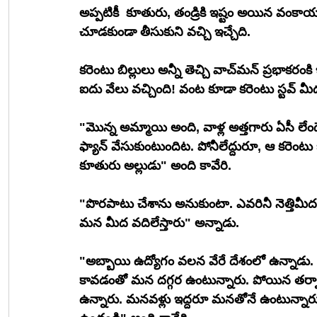
అప్పటికీ  కూతురు, తండ్రికి ఇష్టం అయిన వంకా
చూడకుండా తీసుకుని వచ్చి ఇచ్చేది.
కరెంటు బిల్లులు అన్నీ తెచ్చి వాచ్‌మన్ ప్రభాకరంకి ఇచ్చేవాడు. "ఏమిటే కావేరి, అమ్మాయి వాళ్ల కరెంటు బిల్లు 
ఐదు వేలు వచ్చింది! వంట కూడా కరెంటు స్టవ్ మ
"మొన్న అమ్మాయి అంది, వాళ్ల అత్తగారు ఏసీ లే
ఫ్యాన్ వేసుకుంటుందిట. పోనీలేద్దురూ, ఆ కరెంటు బ
కూతురు అల్లుడు" అంది కావేరి.
"పొరపాటు చేశాను అనుకుంటా. ఎవరినీ నెత్తిమీద 
మన మీద వదిలేస్తారు" అన్నాడు.
"అబ్బాయి ఉద్యోగం వలన వేరే దేశంలో ఉన్నాడు. 
కావడంతో మన దగ్గర ఉంటున్నారు. పోయిన తర్వాత
ఉన్నారు. మనవళ్లు ఇద్దరూ మనతోనే ఉంటున్నా