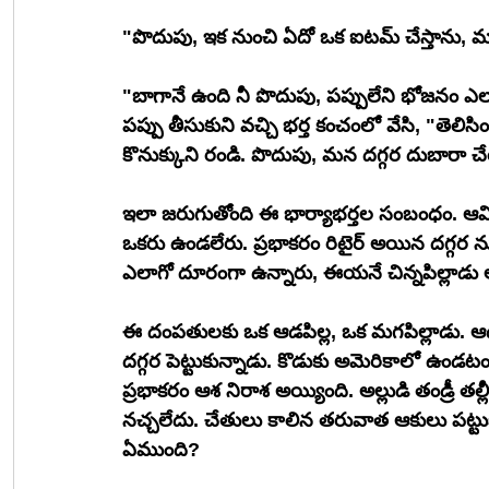
"పొదుపు, ఇక నుంచి ఏదో ఒక ఐటమ్ చేస్తాను, మా
"బాగానే ఉంది నీ పొదుపు, పప్పులేని భోజనం 
పప్పు తీసుకుని వచ్చి భర్త కంచంలో వేసి, "తెలిసి
కొనుక్కుని రండి. పొదుపు, మన దగ్గర దుబారా 
ఇలా జరుగుతోంది ఈ భార్యాభర్తల సంబంధం. ఆవిడ
ఒకరు ఉండలేరు. ప్రభాకరం రిటైర్ అయిన దగ్గర ను
ఎలాగో దూరంగా ఉన్నారు, ఈయనే చిన్నపిల్లాడు అ
ఈ దంపతులకు ఒక ఆడపిల్ల, ఒక మగపిల్లాడు. ఆడపిల
దగ్గర పెట్టుకున్నాడు. కొడుకు అమెరికాలో ఉండట
ప్రభాకరం ఆశ నిరాశ అయ్యింది. అల్లుడి తండ్రీ తల
నచ్చలేదు. చేతులు కాలిన తరువాత ఆకులు పట్టుకు
ఏముంది?