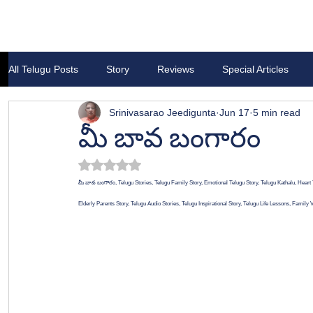
All Telugu Posts
Story
Reviews
Special Articles
Srinivasarao Jeedigunta
Jun 17
5 min read
మీ బావ బంగారం
Rated NaN out of 5 stars.
మీ బావ బంగారం, Telugu Stories, Telugu Family Story, Emotional Telugu Story, Telugu Kathalu, Heart T
Elderly Parents Story, Telugu Audio Stories, Telugu Inspirational Story, Telugu Life Lessons, Family 