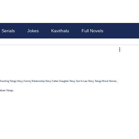
Serials
Jokes
Kavithalu
Full Novels
ouching Telugu Story, Family Relationship Story, Father Daughter Story, Son In Law Story, Telugu Moral Stories, 
Values Telugu