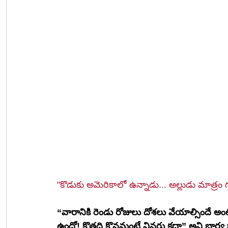
"కొడుకు అమెరికాలో ఉన్నాడు... అల్లుడు మాత్రం 
“వారానికి రెండు రోజులు దోశలు వేయాల్సిందే 
ఉందో! కొత్తది కొనమంటే వినరు కదా” అని భార్య 