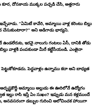
య కూర, దోసకాయ ముక్కల పచ్చడి చేసి, అత్తగారు 
ీద చేసుకుంటారా?" అని అడిగాడు భార్యని.
ందే ఉండలేరుట, ఇరవై నాలుగు గంటలు ఏసీ, దానికి తోడు 
ిల్లు వాళ్లకి పంపకుండా మీరే కట్టేసేయండి. ఎంతైనా 
పెట్టుకోకూడదు. పెద్దవాళ్లం ఉన్నాము కదా అని బాధ్యత 
అదృష్టకొద్దీ అమ్మాయి అల్లుడు ఈ ఊరిలోనే ఉద్యోగం 
 ఇల్లు రాసి ఇస్తే ఏం సుఖం? ఇప్పుడు మన కళ్లముందే 
రు, అనవసరంగా డబ్బుల గురించి ఆలోచించక హాయిగా 