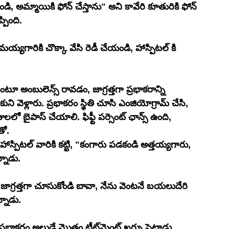
, అమ్మాయికి ఫోన్ చేస్తాను" అని కావేరి కూతురికి ఫోన్ 
పింది.
్యగారికి చొక్కా వేసి రెడీ చేయండి, హాస్పిటల్ కి 
ూ అంబులెన్స్ రావడం, జాగ్రత్తగా ప్రభాకరాన్ని 
ుని వెళ్లారు. ప్రభాకరం స్థితి చూసి ఎంజియోగ్రామ్ చేసి, 
జులలో బైపాస్ చేయాలి. ఫిఫ్టీ పర్సెంట్ ఛాన్స్ ఉంది, 
తో.
హాస్పిటల్ వారికి కట్టి, "కంగారు పడకండి అత్తయ్యగారు, 
నాడు.
జాగ్రత్తగా చూసుకోండి బావా, నేను వెంటనే బయలుదేరి 
్నాడు.
ొత్తం ట్రీట్‌మెంట్ ఖర్చు పెట్టాడు. 