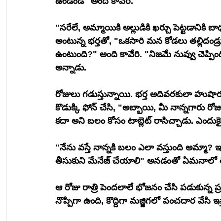
ఉండండి" అంది కావేరి.
"సరేలే, అమ్మాయికి అల్లుడికి ఖర్చు పెట్టడానికి 
అంటున్న భర్తతో, "ఒకసారి మన కోడలు తల్లిదండ
ఉంటుంది?" అంది కావేరి. "నిజమే నువ్వు చెప్పింది,
అన్నాడు.
రోజులు గడుస్తున్నాయి. భర్త అదివరకులా హుష
కొడుక్కి ఫోన్ చేసి, "అబ్బాయి, మీ నాన్నగారు రోజుర
కదా అని బలం కోసం టాబ్లెట్ రాసిచ్చాడు. ఎందుకై
"నేను వస్తే నాన్నకి బలం ఎలా వస్తుంది అమ్మా?
తీసుకుని మేనేజ్ చేయాలి" అనడంతో ఏమనాలో 
ఆ రోజు రాత్రి పెందలాలే భోజనం చేసి పడుకున్న ప్రభా
నొప్పిగా ఉంది, కొద్దిగా మజ్జిగలో పంచదార వేస