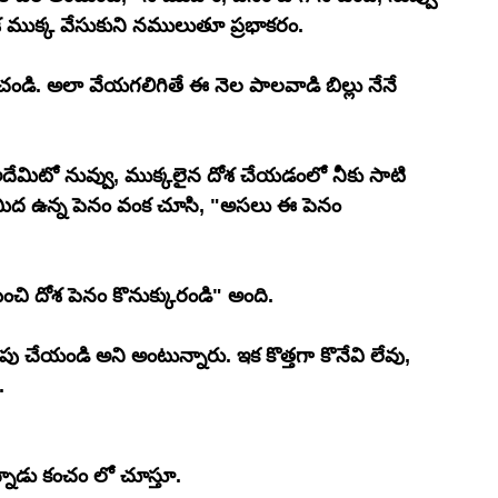
ోశ ముక్క వేసుకుని నములుతూ ప్రభాకరం.
చండి. అలా వేయగలిగితే ఈ నెల పాలవాడి బిల్లు నేనే 
దేమిటో నువ్వు, ముక్కలైన దోశ చేయడంలో నీకు సాటి 
 మీద ఉన్న పెనం వంక చూసి, "అసలు ఈ పెనం 
ందిగా, ఈ రోజు మార్కెట్‌కి వెళ్లి మంచి దోశ పెనం కొనుక్కురండి" అంది. 
చేయండి అని అంటున్నారు. ఇక కొత్తగా కొనేవి లేవు, 
.
్నాడు కంచం లో చూస్తూ. 