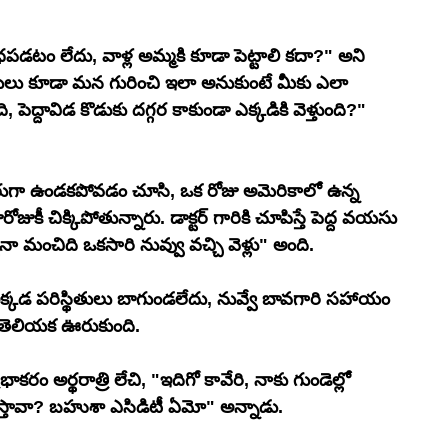
బాధపడటం లేదు, వాళ్ల అమ్మకి కూడా పెట్టాలి కదా?" అని 
్రులు కూడా మన గురించి ఇలా అనుకుంటే మీకు ఎలా 
 పెద్దావిడ కొడుకు దగ్గర కాకుండా ఎక్కడికి వెళ్తుంది?" 
ారుగా ఉండకపోవడం చూసి, ఒక రోజు అమెరికాలో ఉన్న 
ోజుకీ చిక్కిపోతున్నారు. డాక్టర్ గారికి చూపిస్తే పెద్ద వయసు 
నా మంచిది ఒకసారి నువ్వు వచ్చి వెళ్లు" అంది.
 ఇక్కడ పరిస్థితులు బాగుండలేదు, నువ్వే బావగారి సహాయం 
తెలియక ఊరుకుంది.
కరం అర్థరాత్రి లేచి, "ఇదిగో కావేరి, నాకు గుండెల్లో 
ి ఇస్తావా? బహుశా ఎసిడిటీ ఏమో" అన్నాడు.