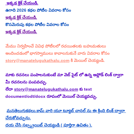
 ఇక్కడ క్లిక్ చేయండి.
ఉగాది 2026 కథల పోటీల వివరాల కోసం
ఇక్కడ క్లిక్ చేయండి.
కొసమెరుపు కథల పోటీల వివరాల కోసం
ఇక్కడ క్లిక్ చేయండి.
మేము నిర్వహించే వివిధ పోటీలలో రచయితలకు బహుమతులు 
అందించడంలో భాగస్వాములు కావాలనుకునే వారు వివరాల కోసం 
story@manatelugukathalu.com
 కి మెయిల్ చెయ్యండి.
మాకు రచనలు పంపాలనుకుంటే మా వెబ్ సైట్ లో ఉన్న అప్లోడ్ లింక్ ద్వారా 
మీ రచనలను పంపవచ్చు.
లేదా 
story@manatelugukathalu.com
 కు text 
document/odt/docx రూపంలో మెయిల్ చెయ్యవచ్చు.
మనతెలుగుకథలు.కామ్ వారి యూ ట్యూబ్ ఛానల్ ను ఈ క్రింది లింక్ ద్వారా 
చేరుకోవచ్చును.
దయ చేసి సబ్స్క్రయిబ్ చెయ్యండి ( పూర్తిగా ఉచితం ).