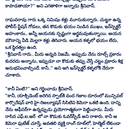
కాపాడతాయా?" అని ఎగతాళిగా అన్నాడు శ్రీనివాస్.
రాఘవరావు గారు ఒక్క నిమిషం కళ్లు మూసుకున్నారు. చుట్టూ ఉన్న 
పోలీస్ స్టేషన్ గోడలు, తన కొడుకు భయం నిండిన ముఖం, ఇన్‌స్పెక్టర్ 
అహంకారం.. అన్నీ ఆయనకు స్పష్టంగా అర్థమవుతున్నాయి. ఆయన 
మౌనాన్ని వీడి మెల్లగా కళ్లు తెరిచారు. ఆయన కళ్ళలో భయం లేదు, 
ఒక స్థిరత్వం ఉంది.
"శ్రీనివాస్ గారు.. మీరు అన్నది నిజమే. అప్పుడు నేను రూల్స్ ప్రకారం 
కుదరదు అన్నాను, ఇప్పుడూ నా కొడుకు తప్పు చేస్తే చట్టం ప్రకారం శిక్ష 
అనుభవించాల్సిందే. కానీ.." అని ఆగి ఇన్‌స్పెక్టర్ కళ్ళలోకి నేరుగా 
చూశారు.
"కానీ ఏంటి?" అని గర్జించాడు శ్రీనివాస్.
"కానీ, యాక్సిడెంట్ జరిగిన స్పాట్‌కి వంద గజాల దూరంలో మున్సిపల్ 
కార్పొరేషన్ వారి హై-రిజల్యూషన్ సిసిటివి కెమెరా ఒకటి ఉంది. దాన్ని 
నేను ఆఫీసర్‌గా ఉన్నప్పుడు ప్రయోగాత్మకంగా పెట్టించాను. మీరు 
రాసిన ఎఫ్.ఐ.ఆర్  లో నా కొడుకు ఓవర్‌స్పీడ్ అని రాశారు. కానీ ఆ 
కెమెరా ఫుటేజ్ చూస్తే, అవతలి వ్యక్తి రాంగ్ రూట్‌లో, హెల్మెట్ లేకుండా 