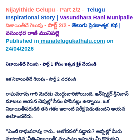
Nijayithide Gelupu - Part 2/2
 -
 Telugu 
Inspirational Story | 
Vasundhara Rani Munipalle 
 - 
పార్ట్ 2/2
- 
తెలుగు 
కథ | 
నిజాయితీదే గెలుపు
ప్రేరణాత్మక  
వసుంధర రాణి మునిపల్లె
Published in
manatelugukathalu.com
 on 
24/04/2026
నిజాయితీదే గెలుపు - పార్ట్ 1 కోసం ఇక్కడ క్లిక్ చేయండి 
ఇక నిజాయితీదే గెలుపు - పార్ట్ 2 చదవండి 
రాఘవరావు గారి మెదడు మొద్దుబారిపోయింది. ఇన్‌స్పెక్టర్ శ్రీనివాస్ 
మాటలు ఆయన చెవుల్లో సీసం పోసినట్లు ఉన్నాయి. ఒక 
నిజాయితీపరుడికి తన గతం ఇలాంటి పరీక్ష పెడుతుందని ఆయన 
ఊహించలేదు.
"ఏంటి రాఘవరావు గారు.. ఆలోచనలో పడ్డారు? అప్పట్లో మీరు 
మాట్లాడిన 'నీతి-నిజాయితీ' ముచ్చట్లు ఇప్పుడు మీ కొడుకుని 