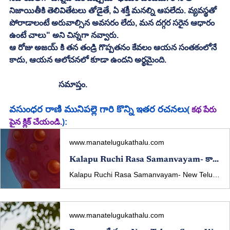
నిజాయితీకి తెలివితేటలు తోడైతే, ఏ శక్తీ మనల్ని ఆపలేదు. వ్యవస్థతో 
పోరాడాలంటే అరువాల్సిన అవసరం లేదు, మన దగ్గర సరైన ఆధారం 
ఉంటే చాలు" అని చిన్నగా నవ్వారు.
ఆ రోజు అజయ్ కి తన తండ్రి గొప్పతనం కేవలం ఆయన సంతకంలోనే 
కాదు, ఆయన ఆలోచనలో కూడా ఉందని అర్థమైంది.
                        సమాప్తం.
వసుంధర రాణి మునిపల్లె
 గారి కొన్ని ఇతర రచనలు
( 
కథ పేరు 
పైన క్లిక్ చేయండి.
):
www.manatelugukathalu.com
Kalapu Ruchi Rasa Samanvayam- కాలపు రుచి - రస సమన్వయం​ - New Telugu Story Written By Vasundhara Rani Munipalle
Kalapu Ruchi Rasa Samanvayam- New Telugu Story Written By Vasundhara Rani Munipalle Published In manatelugukathalu.com On 11/12/2025 కాలపు రుచి - రస సమన్వయం​ - తెలుగు కథ రచన: వసుంధర రాణి మునిపల్లె
www.manatelugukathalu.com