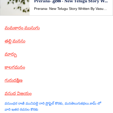
Prerana- ప్రేరణ​ - New Telugu Story Written By Vasundhara Rani Munipalle
Prerana- New Telugu Story Written By Vasundhara Rani Munipalle Published In manatelugukathalu.com On 14/12/2025 ప్రేరణ​ - తెలుగు కథ రచన: వసుంధర రాణి మునిపల్లె
మమకారం ముసుగు
తల్లి మనసు
మార్పు
కాలగమనం
గురుదక్షిణ
వసుధ విజయం​
వసుంధర రాణి మునిపల్లె
 గారి ప్రొఫైల్ కొరకు, మనతెలుగుకథలు.కామ్ లో 
వారి ఇతర రచనల కొరకు 