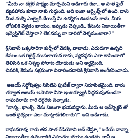
"మీరు నా దగ్గర సాక్ష్యం మార్చమని అడిగారు కదా.. ఆ పాత ఫైల్ 
వ్యవహారం కూడా నాకు గుర్తుంది. అది ఇంకా ఆర్కైవ్స్‌లో ఉంది. దాని 
మీద మళ్ళీ ఎంక్వైరీ వేయిస్తే మీ ఉద్యోగం ఊడటమే కాదు, మీరు 
లోపలికి వెళ్లడం ఖాయం. ఇప్పుడు చెప్పండి.. కేసును నిజాయితీగా 
ఇన్వెస్టిగేట్ చేస్తారా? లేక నన్ను నా దారిలో వెళ్ళమంటారా?"
శ్రీనివాస్ ఒక్కసారిగా కుర్చీలో వెనక్కి వాలాడు. ఎదురుగా ఉన్నది 
కేవలం ఒక రిటైర్డ్ ముసలాయన కాదు, వ్యవస్థను ఎలా శాసించాలో 
తెలిసిన ఒక నిశ్శబ్ద పోరాట యోధుడు అని అర్థమైంది.
చివరికి, కేసును సక్రమంగా విచారించడానికి శ్రీనివాస్ అంగీకరించాడు.
 అజయ్ నిర్దోషిత్వం సిసిటివి ఫుటేజ్ ద్వారా నిరూపితమైంది. వారం 
తర్వాత అజయ్ అమెరికా వీసా ఇంటర్వ్యూకి సిద్ధమవుతుండగా 
రాఘవరావు గారి దగ్గరకు వచ్చాడు.
"నాన్న.. థాంక్స్. నేను నిజంగా భయపడ్డాను. మీరు ఆ ఇన్‌స్పెక్టర్ తో 
అంత ధైర్యంగా ఎలా మాట్లాడగలిగారు?" అని అడిగాడు.
రాఘవరావు గారు తన పాత రేడియోని ఆన్ చేస్తూ, "ఒరేయ్ నాన్నా.. 
నిజాయితీగా ఉన్నవాడికి ఎప్పుడూ భయం ఉండదు. కానీ ఆ 