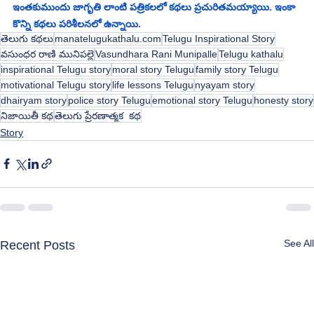
ఇంతకుముందు జాగృతి లాంటి పత్రికలలో కథలు ప్రచురితమయ్యాయి. ఇంకా 
కొన్ని కథలు పరిశీలనలో ఉన్నాయి.
తెలుగు కథలు
manatelugukathalu.com
Telugu Inspirational Story
వసుంధర రాణి మునిపల్లె
Vasundhara Rani Munipalle
Telugu kathalu
inspirational Telugu story
moral story Telugu
family story Telugu
motivational Telugu story
life lessons Telugu
nyayam story
dhairyam story
police story Telugu
emotional story Telugu
honesty story
నిజాయితీ కథ
తెలుగు ప్రేరణాత్మక కథ
Story
See All
Recent Posts