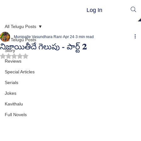
Log In
All Telugu Posts
Munipalle Vasundhara Rani
Apr 24
3 min read
All Telugu Posts
నిజాయితీదే గెలుపు - పార్ట్ 2
Story
Rated NaN out of 5 stars.
Reviews
Special Articles
Serials
Jokes
Kavithalu
Full Novels