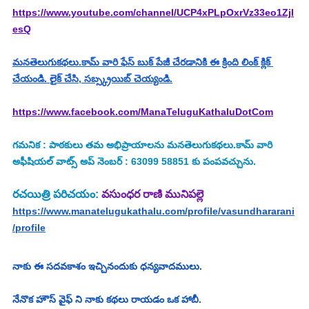
https://www.youtube.com/channel/UCP4xPLpOxrVz33eo1Zjl
esQ
మనతెలుగుకథలు.కామ్ వారి ఫేస్ బుక్ పేజీ చేరడానికి ఈ క్రింది లింక్ క్లిక్ 
చేయండి. లైక్ చేసి, సబ్స్క్రయిబ్ చెయ్యండి.
https://www.facebook.com/ManaTeluguKathaluDotCom
గమనిక : పాఠకులు తమ అభిప్రాయాలను మనతెలుగుకథలు.కామ్ వారి 
అఫీషియల్ వాట్స్ అప్ నెంబర్ : 63099 58851 కు పంపవచ్చును.
రచయిత్రి పరిచయం: 
వసుంధర రాణి మునిపల్లె
https://www.manatelugukathalu.com/profile/vasundhararani
/profile
నాకు ఈ సదవకాశం ఇచ్చినందుకు ధన్యవాదములు.
నేనొక హౌస్ వైఫ్ ని నాకు కథలు రాయడం ఒక హాబీ.