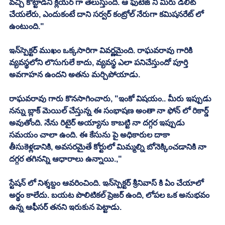
వచ్చి కొట్టాడని క్లియర్ గా తెలుస్తుంది. ఆ ఫుటేజ్ ని మీరు డిలీట్ 
చేయలేరు, ఎందుకంటే దాని సర్వర్ కంట్రోల్ నేరుగా కమిషనరేట్ లో 
ఉంటుంది."
ఇన్‌స్పెక్టర్ ముఖం ఒక్కసారిగా వివర్ణమైంది. రాఘవరావు గారికి 
వ్యవస్థలోని లొసుగులే కాదు, వ్యవస్థ ఎలా పనిచేస్తుందో పూర్తి 
అవగాహన ఉందని అతను మర్చిపోయాడు.
రాఘవరావు గారు కొనసాగించారు, "ఇంకో విషయం.. మీరు ఇప్పుడు 
నన్ను బ్లాక్ మెయిల్ చేస్తున్న ఈ సంభాషణ అంతా నా ఫోన్ లో రికార్డ్ 
అవుతోంది. నేను రిటైర్ అయ్యాను కాబట్టి నా దగ్గర ఇప్పుడు 
సమయం చాలా ఉంది. ఈ కేసును పై అధికారుల దాకా 
తీసుకెళ్లడానికి, అవసరమైతే కోర్టులో మిమ్మల్ని బోనెక్కించడానికి నా 
దగ్గర తగినన్ని ఆధారాలు ఉన్నాయి.,"
స్టేషన్ లో నిశ్శబ్దం ఆవరించింది. ఇన్‌స్పెక్టర్ శ్రీనివాస్ కి ఏం చేయాలో 
అర్థం కాలేదు. బయట పొలిటికల్ ప్రెజర్ ఉంది, లోపల ఒక అనుభవం 
ఉన్న ఆఫీసర్ తనని ఇరుకున పెట్టాడు.