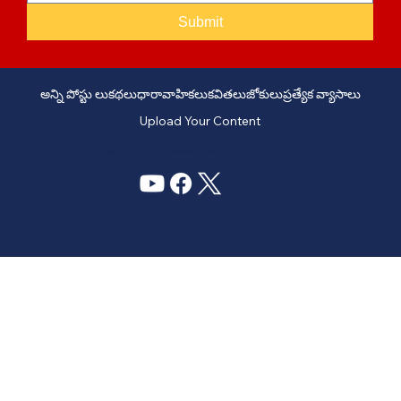
Submit
అన్ని పోస్టు లు
కథలు
ధారావాహికలు
కవితలు
జోకులు
ప్రత్యేక వ్యాసాలు
Upload Your Content
PHONE: +91 6309958851 - EMAIL:
story@manatelugukathalu.com
© 2035
Designed & Digital Marketing by Agency Conversion Guru
.