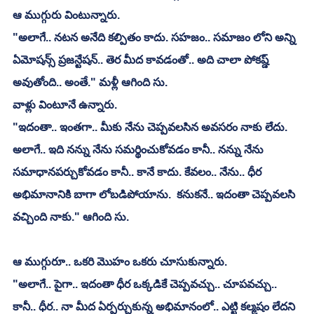
ఆ ముగ్గురు వింటున్నారు.
"అలాగే.. నటన అనేది కల్పితం కాదు. సహజం.. సమాజం లోని అన్ని 
ఏమోషన్స్ ప్రజన్టేషన్.. తెర మీద కావడంతో.. అది చాలా పోకష్డ్ 
అవుతోంది.. అంతే." మళ్లీ ఆగింది సు.
వాళ్లు వింటూనే ఉన్నారు.
"ఇదంతా.. ఇంతగా.. మీకు నేను చెప్పవలసిన అవసరం నాకు లేదు. 
అలాగే.. ఇది నన్ను నేను సమర్థించుకోవడం కానీ.. నన్ను నేను 
సమాధానపర్చుకోవడం కానీ.. కానే కాదు. కేవలం.. నేను.. ధీర 
అభిమానానికి బాగా లోబడిపోయాను.  కనుకనే.. ఇదంతా చెప్పవలసి 
వచ్చింది నాకు." ఆగింది సు.
ఆ ముగ్గురూ.. ఒకరి మొహం ఒకరు చూసుకున్నారు. 
"అలాగే.. పైగా.. ఇదంతా ధీర ఒక్కడికే చెప్పవచ్చు.. చూపవచ్చు.. 
కానీ.. ధీర.. నా మీద ఏర్పర్చుకున్న అభిమానంలో.. ఎట్టి కల్మషం లేదని 