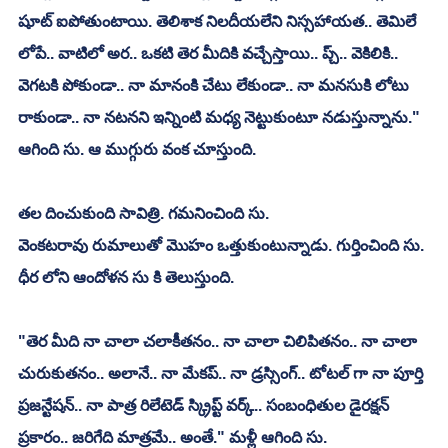
షూట్ ఐపోతుంటాయి. తెలిశాక నిలదీయలేని నిస్సహాయత.. తెమిలే 
లోపే.. వాటిలో అర.. ఒకటి తెర మీదికి వచ్చేస్తాయి.. ప్చ్.. వెకిలికి.. 
వెగటకి పోకుండా.. నా మానంకి చేటు లేకుండా.. నా మనసుకి లోటు 
రాకుండా.. నా నటనని ఇన్నింటి మధ్య నెట్టుకుంటూ నడుస్తున్నాను." 
ఆగింది సు. ఆ ముగ్గురు వంక చూస్తుంది.
తల దించుకుంది సావిత్రి. గమనించింది సు.
వెంకటరావు రుమాలుతో మొహం ఒత్తుకుంటున్నాడు. గుర్తించింది సు.
ధీర లోని ఆందోళన సు కి తెలుస్తుంది. 
"తెర మీది నా చాలా చలాకీతనం.. నా చాలా చిలిపితనం.. నా చాలా 
చురుకుతనం.. అలానే.. నా మేకప్.. నా డ్రస్సింగ్.. టోటల్ గా నా పూర్తి 
ప్రజన్టేషన్.. నా పాత్ర రిలేటెడ్ స్క్రిప్ట్ వర్క్.. సంబంధితుల డైరక్షన్ 
ప్రకారం.. జరిగేది మాత్రమే.. అంతే." మళ్లీ ఆగింది సు.