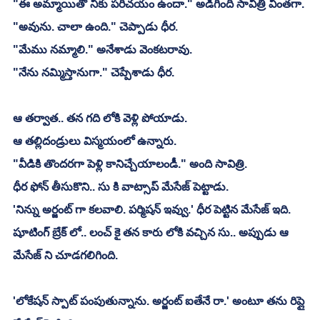
"ఈ అమ్మాయితో నీకు పరిచయం ఉందా." అడిగింది సావిత్రి వింతగా.
"అవును. చాలా ఉంది." చెప్పాడు ధీర.
"మేము నమ్మాలి." అనేశాడు వెంకటరావు.
"నేను నమ్మిస్తానుగా." చెప్పేశాడు ధీర.
ఆ తర్వాత.. తన గది లోకి వెళ్లి పోయాడు.
ఆ తల్లిదండ్రులు విస్మయంలో ఉన్నారు.
"వీడికి తొందరగా పెళ్లి కానిచ్చేయాలండీ." అంది సావిత్రి.
ధీర ఫోన్ తీసుకొని.. సు కి వాట్సాప్ మేసేజ్ పెట్టాడు.
'నిన్ను అర్జంట్ గా కలవాలి. పర్మిషన్ ఇవ్వు.' ధీర పెట్టిన మేసేజ్ ఇది.
షూటింగ్ బ్రేక్ లో.. లంచ్ కై తన కారు లోకి వచ్చిన సు.. అప్పుడు ఆ 
మేసేజ్ ని చూడగలిగింది.
'లోకేషన్ స్పాట్ పంపుతున్నాను. అర్జంట్ ఐతేనే రా.' అంటూ తను రిప్లై 