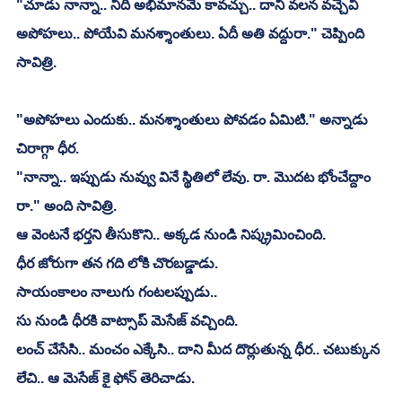
"చూడు నాన్నా.. నీది అభిమానమే కావచ్చు.. దాని వలన వచ్చేవి 
అపోహలు.. పోయేవి మనశ్శాంతులు. ఏదీ అతి వద్దురా." చెప్పింది 
సావిత్రి.
"అపోహలు ఎందుకు.. మనశ్శాంతులు పోవడం ఏమిటి." అన్నాడు 
చిరాగ్గా ధీర.
"నాన్నా.. ఇప్పుడు నువ్వు వినే స్థితిలో లేవు. రా. మొదట భోంచేద్దాం 
రా." అంది సావిత్రి.
ఆ వెంటనే భర్తని తీసుకొని.. అక్కడ నుండి నిష్క్రమించింది.
ధీర జోరుగా తన గది లోకి చొరబడ్డాడు.
సాయంకాలం నాలుగు గంటలప్పుడు..
సు నుండి ధీరకి వాట్సాప్ మెసేజ్ వచ్చింది.
లంచ్ చేసేసి.. మంచం ఎక్కేసి.. దాని మీద దొర్లుతున్న ధీర.. చటుక్కున 
లేచి.. ఆ మెసేజ్ కై ఫోన్ తెరిచాడు.