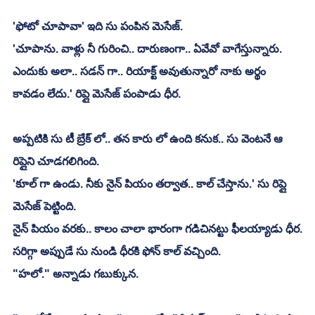
'ఫోటో చూపావా' ఇది సు పంపిన మెసేజ్.
'చూపాను. వాళ్లు నీ గురించి.. దారుణంగా.. ఏవేవో వాగేస్తున్నారు. 
ఎందుకు అలా.. సడన్ గా.. రియాక్ట్ అవుతున్నారో నాకు అర్థం 
కావడం లేదు.' రిప్లై మెసేజ్ పంపాడు ధీర.
అప్పటికి సు టీ బ్రేక్ లో.. తన కారు లో ఉంది కనుక.. సు వెంటనే ఆ 
రిప్లైని చూడగలిగింది.
'కూల్ గా ఉండు. నీకు నైన్ పియం తర్వాత.. కాల్ చేస్తాను.' సు రిప్లై 
మెసేజ్ పెట్టింది.
నైన్ పియం వరకు.. కాలం చాలా భారంగా గడిచినట్టు ఫీలయ్యాడు ధీర.
సరిగ్గా అప్పుడే సు నుండి ధీరకి ఫోన్ కాల్ వచ్చింది.
"హలో." అన్నాడు గబుక్కున.