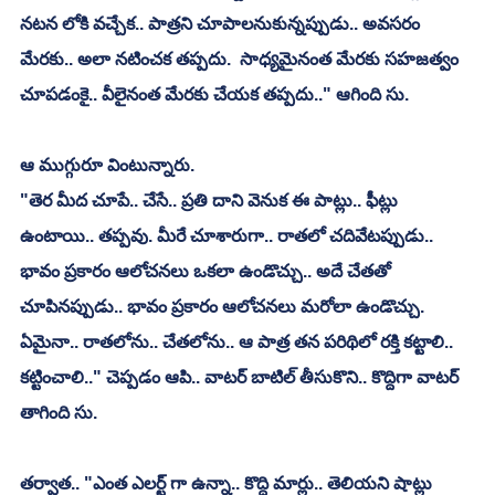
నటన లోకి వచ్చేక.. పాత్రని చూపాలనుకున్నప్పుడు.. అవసరం 
మేరకు.. అలా నటించక తప్పదు.  సాధ్యమైనంత మేరకు సహజత్వం 
చూపడంకై.. వీలైనంత మేరకు చేయక తప్పదు.." ఆగింది సు.
ఆ ముగ్గురూ వింటున్నారు.
"తెర మీద చూపే.. చేసే.. ప్రతి దాని వెనుక ఈ పాట్లు.. ఫీట్లు 
ఉంటాయి.. తప్పవు. మీరే చూశారుగా.. రాతలో చదివేటప్పుడు.. 
భావం ప్రకారం ఆలోచనలు ఒకలా ఉండొచ్చు.. అదే చేతతో 
చూపినప్పుడు.. భావం ప్రకారం ఆలోచనలు మరోలా ఉండొచ్చు. 
ఏమైనా.. రాతలోను.. చేతలోను.. ఆ పాత్ర తన పరిథిలో రక్తి కట్టాలి.. 
కట్టించాలి.." చెప్పడం ఆపి.. వాటర్ బాటిల్ తీసుకొని.. కొద్దిగా వాటర్ 
తాగింది సు.
తర్వాత.. "ఎంత ఎలర్ట్ గా ఉన్నా.. కొద్ది మార్లు.. తెలియని షాట్లు 