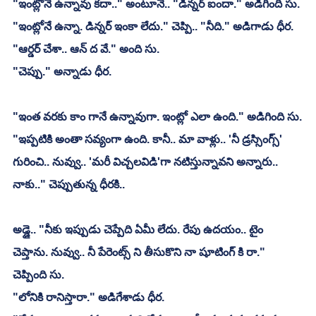
"ఇంట్లోనే ఉన్నావు కదా.." అంటూనే.. "డిన్నర్ ఐందా." అడిగింది సు.
"ఇంట్లోనే ఉన్నా. డిన్నర్ ఇంకా లేదు." చెప్పి.. "నీది." అడిగాడు ధీర.
"ఆర్డర్ చేశా.. ఆన్ ద వే." అంది సు.
"చెప్పు." అన్నాడు ధీర.
"ఇంత వరకు కాం గానే ఉన్నావుగా. ఇంట్లో ఎలా ఉంది." అడిగింది సు.
"ఇప్పటికి అంతా సవ్యంగా ఉంది. కానీ.. మా వాళ్లు.. 'నీ డ్రస్సింగ్స్' 
గురించి.. నువ్వు.. 'మరీ విచ్చలవిడి'గా నటిస్తున్నావని అన్నారు.. 
నాకు.." చెప్పుతున్న ధీరకి..
అడ్డై.. "నీకు ఇప్పుడు చెప్పేది ఏమీ లేదు. రేపు ఉదయం.. టైం 
చెప్తాను. నువ్వు.. నీ పేరెంట్స్ ని తీసుకొని నా షూటింగ్ కి రా." 
చెప్పింది సు.
"లోనికి రానిస్తారా." అడిగేశాడు ధీర.