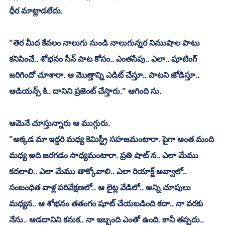
ధీర మాట్లాడలేదు.
"తెర మీద కేవలం నాలుగు నుండి నాలుగున్నర నిముషాల పాటు 
కనిపించే.. శోభనం సీన్ పాట కోసం.. ఎంతసేపు.. ఎలా.. షూటింగ్ 
జరిగిందో చూశారా. ఆ మొత్తాన్ని ఎడిట్ చేస్తూ.. పాటని జోడిస్తూ.. 
ఆడియన్స్ కి.. దానిని ప్రజెంట్ చేస్తారు." ఆగింది సు.
ఆమెనే చూస్తున్నారు ఆ ముగ్గురు.
"అక్కడ మా ఇద్దరి మధ్య కెమిస్ట్రీ సహజమంటారా. పైగా అంత మంది 
మధ్య అది జరగడం సాధ్యమంటారా. ప్రతి షాట్ న.. ఎలా మేము 
కదలాలి.. ఎలా మేము తాక్కోవాలి.. ఎలా రియాక్ట్ అవ్వాలో.. 
సంబంధిత వాళ్ల పరివేక్షణలో.. ఆ లైట్ల వేడిలో.. అన్ని చూపులు 
మధ్యన.. ఆ శోభనం తతంగం షూట్ చేయబడింది కదా.. నా వరకు 
నేను.. ఆడదానిని కనుక.. నా ఇబ్బంది ఎంతో ఉంది. కానీ తప్పదు.. 