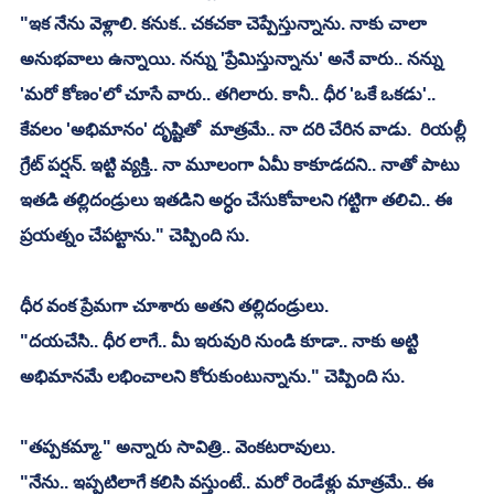
"ఇక నేను వెళ్లాలి. కనుక.. చకచకా చెప్పేస్తున్నాను. నాకు చాలా 
అనుభవాలు ఉన్నాయి. నన్ను 'ప్రేమిస్తున్నాను' అనే వారు.. నన్ను 
'మరో కోణం'లో చూసే వారు.. తగిలారు. కానీ.. ధీర 'ఒకే ఒకడు'.. 
కేవలం 'అభిమానం' దృష్టితో  మాత్రమే.. నా దరి చేరిన వాడు.  రియల్లీ 
గ్రేట్ పర్షన్. ఇట్టి వ్యక్తి.. నా మూలంగా ఏమీ కాకూడదని.. నాతో పాటు 
ఇతడి తల్లిదండ్రులు ఇతడిని అర్ధం చేసుకోవాలని గట్టిగా తలిచి.. ఈ 
ప్రయత్నం చేపట్టాను." చెప్పింది సు.
ధీర వంక ప్రేమగా చూశారు అతని తల్లిదండ్రులు.
"దయచేసి.. ధీర లాగే.. మీ ఇరువురి నుండి కూడా.. నాకు అట్టి 
అభిమానమే లభించాలని కోరుకుంటున్నాను." చెప్పింది సు.
"తప్పకమ్మా." అన్నారు సావిత్రి.. వెంకటరావులు.
"నేను.. ఇప్పటిలాగే కలిసి వస్తుంటే.. మరో రెండేళ్లు మాత్రమే.. ఈ 