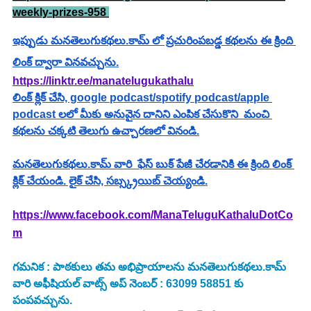
weekly-prizes-958 
ఇప్పుడు మనతెలుగుకథలు.కామ్ లో ప్రచురింపబడ్డ కథలను ఈ క్రింది 
లింక్ ద్వారా వినవచ్చును.
https://linktr.ee/manatelugukathalu
లింక్ క్లిక్ చేసి, google podcast/spotify podcast/apple 
podcast లలో మీకు అనువైన దానిని ఎంపిక చేసుకొని  మంచి 
కథలను చక్కటి తెలుగు ఉచ్చారణలో వినండి.
మనతెలుగుకథలు.కామ్ వారి  ఫేస్ బుక్ పేజీ చేరడానికి ఈ క్రింది లింక్ 
క్లిక్ చేయండి. లైక్ చేసి, సబ్స్క్రయిబ్ చెయ్యండి.
https://www.facebook.com/ManaTeluguKathaluDotCo
m
గమనిక : పాఠకులు తమ అభిప్రాయాలను మనతెలుగుకథలు.కామ్ 
వారి అఫీషియల్ వాట్స్ అప్ నెంబర్ : 63099 58851 కు 
పంపవచ్చును.