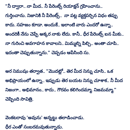
"నీ ద్వారా.. నా మీద.. నీ పేరెంట్స్ రియాక్షన్ గ్రహించాను.. 
గుర్తించాను. నిజానికి నీ పేరెంట్స్..  నా పట్ల వ్యక్తపర్చిన విధం తప్పు 
కాదు. సహజం కూడా. అందుకే.. ఇలాంటి వారు ఎందరో ఉన్నా.. 
అందరికీ నేను చెప్పే అక్కర నాకు లేదు. కానీ.. ధీర పేరెంట్స్ ఐన మీకు.. 
నా గురించి అవగాహన కావాలని.. మిమ్మల్ని పిల్చి.. అంతా చూపి.. 
ఇదంతా చెప్పుతున్నాను." చెప్పడం ఆపేసింది సు. 
అర నిముషం తర్వాత.. "మొదట్లో.. తెర మీద నిన్ను చూసి.. ఒక 
అభిప్రాయంలో ఉన్నా.. ఇప్పుడు తెర బయట నిన్ను చూశాక.. నీ మీద 
నిజంగా.. అభిమానం.. కాదు.. గౌరవం కలిగిందమ్మా. నిజమమ్మా." 
చెప్పింది సావిత్రి.
వెంకటరావు 'అవును' అన్నట్టు తలాడించాడు.
ధీర ఎంతో సంబరమవుతున్నాడు.