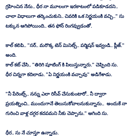
గ్రహించిన నేను.. ధీర నా మూలంగా ఇరకాటంలో పడికూడదని.. 
చాలా విధాలుగా తర్కించుకుని.. చివరికి ఒక నిర్ణయంకి వచ్చి.." సు 
టక్కున ఆగిపోయింది.. తన ఫోన్ రింగవ్వుడంతో.
కాల్ కలిపి.. "సర్.. మరొక్క టెన్ మినిట్స్.. పర్మిషన్ ఇవ్వండి.. ప్లీజ్." 
అంది.
కాల్ కట్ చేసి.. "తిరిగి షూటింగ్ కి పిలుస్తున్నారు." చెప్పింది సు.
ధీర చిన్నగా కదిలాడు. "ఏ నిర్ణయంకి వచ్చావు" అడిగేశాడు.
"నీ పేరెంట్స్.. నన్ను ఎలా రిసీవ్ చేసుకుంటారో.. నీ ద్వారా 
ప్రయత్నించి.. ముందుగానే తెలుసుకోవాలనుకున్నాను..  అందుకే నా 
గురించి వాళ్ల దగ్గర కదపమని నీకు చెప్పాను." ఆగింది సు.
ధీర.. సు నే చూస్తూ ఉన్నాడు.