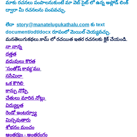
మాకు రచనలు పంపాలనుకుంటే మా వెబ్ సైట్ లో ఉన్న అప్లోడ్ లింక్ 
ద్వారా మీ రచనలను పంపవచ్చు.
లేదా  
story@manatelugukathalu.com
 కు text 
document/odt/docx రూపంలో మెయిల్ చెయ్యవచ్చు.
మనతెలుగుకథలు.కామ్ లో రచయిత ఇతర రచనలకు క్లిక్ చేయండి.
నా నాన్న
దత్తత
వధువులు కొరత
'సంతోష్ కావ్య'ము
ససేమిరా 
ఒక కౌగిలి 
కాన్పు నొప్పి
చేతులు మారిన నోట్లు
విద్యుల్లత
రెండో ఇంటర్వ్యూ
మిస్సవుతారు
శోభనం మంచం
ఆంతర్యం - అంతరంగం