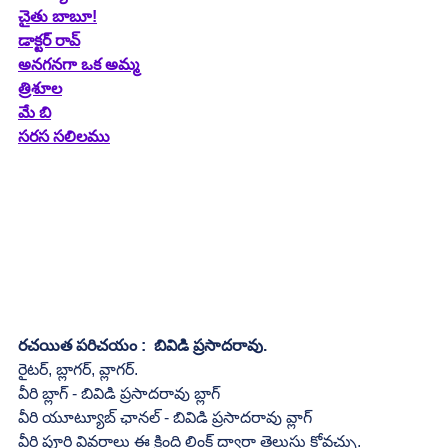
చైతు బాబూ!
డాక్టర్ రావ్
అనగనగా ఒక అమ్మ
త్రిశూల
మే బి
సరస సలిలము
రచయిత పరిచయం :  బివిడి ప్రసాదరావు.
రైటర్, బ్లాగర్, వ్లాగర్.
వీరి బ్లాగ్ - బివిడి ప్రసాదరావు బ్లాగ్
వీరి యూట్యూబ్ ఛానల్ - బివిడి ప్రసాదరావు వ్లాగ్
వీరి పూర్తి వివరాలు ఈ క్రింది లింక్ ద్వారా తెలుసు కోవచ్చు.