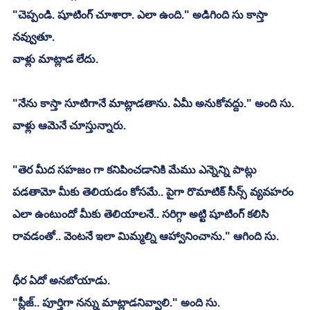
"చెప్పండి. షూటింగ్ చూశారా. ఎలా ఉంది." అడిగింది సు కాస్తా 
నవ్వుతూ.
వాళ్లు మాట్లాడ లేదు.
"నేను కాస్తా సూటిగానే మాట్లాడతాను. ఏమీ అనుకోవద్దు." అంది సు.
వాళ్లు ఆమెనే చూస్తున్నారు.
"తెర మీద సహజం గా కనిపించడానికి మేము ఎన్నెన్ని పాట్లు 
పడతామో మీకు తెలియడం కోసమే.. పైగా రొమాటిక్ సీన్స్ వ్యవహరం 
ఎలా ఉంటుందో మీకు తెలియాలనే.. సరిగ్గా అట్టి షూటింగ్ కలిసి 
రావడంతో.. వెంటనే ఇలా మిమ్మల్ని ఆహ్వానించాను." ఆగింది సు.
ధీర ఏదో అనబోయాడు.
"ప్లీజ్.. పూర్తిగా నన్ను మాట్లాడనివ్వాలి." అంది సు.