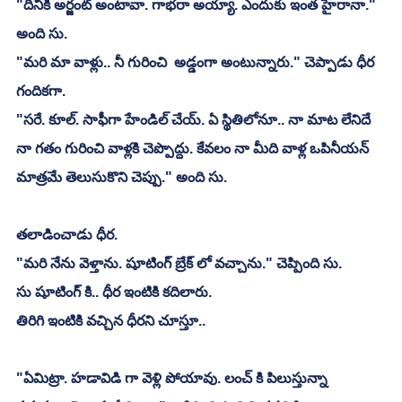
"దీనికి అర్జంట్ అంటావా. గాభరా అయ్యా. ఎందుకు ఇంత హైరానా." 
అంది సు.
"మరి మా వాళ్లు.. నీ గురించి  అడ్డంగా అంటున్నారు." చెప్పాడు ధీర 
గందికగా.	
"సరే. కూల్. సాఫీగా హేండిల్ చేయ్. ఏ స్థితిలోనూ.. నా మాట లేనిదే 
నా గతం గురించి వాళ్లకి చెప్పొద్దు. కేవలం నా మీది వాళ్ల ఒపినీయన్ 
మాత్రమే తెలుసుకొని చెప్పు." అంది సు.
తలాడించాడు ధీర.
"మరి నేను వెళ్తాను. షూటింగ్ బ్రేక్ లో వచ్చాను." చెప్పింది సు.
సు షూటింగ్ కి.. ధీర ఇంటికి కదిలారు.
తిరిగి ఇంటికి వచ్చిన ధీరని చూస్తూ..
"ఏమిట్రా. హడావిడి గా వెళ్లి పోయావు. లంచ్ కి పిలుస్తున్నా 