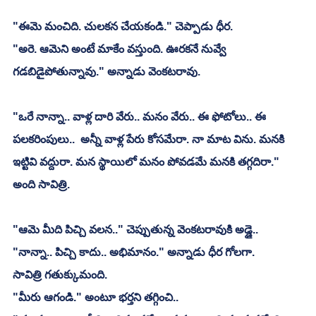
"ఈమె మంచిది. చులకన చేయకండి." చెప్పాడు ధీర.
"అరె. ఆమెని అంటే మాకేం వస్తుంది. ఊరకనే నువ్వే 
గడబిడైపోతున్నావు." అన్నాడు వెంకటరావు.
"ఒరే నాన్నా.. వాళ్ల దారి వేరు.. మనం వేరు.. ఈ ఫోటోలు.. ఈ 
పలకరింపులు..  అన్నీ వాళ్ల పేరు కోసమేరా. నా మాట విను. మనకి 
ఇట్టివి వద్దురా. మన స్థాయిలో మనం పోవడమే మనకి తగ్గదిరా." 
అంది సావిత్రి.
"ఆమె మీది పిచ్చి వలన.." చెప్పుతున్న వెంకటరావుకి అడ్డై..
"నాన్నా.. పిచ్చి కాదు.. అభిమానం." అన్నాడు ధీర గోలగా.
సావిత్రి గతుక్కుమంది.
"మీరు ఆగండి." అంటూ భర్తని తగ్గించి..