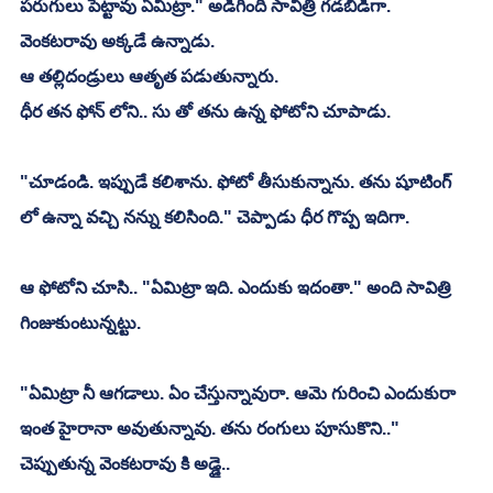
పరుగులు పెట్టావు ఏమిట్రా." అడిగింది సావిత్రి గడబిడిగా.
వెంకటరావు అక్కడే ఉన్నాడు.
ఆ తల్లిదండ్రులు ఆతృత పడుతున్నారు.
ధీర తన ఫోన్ లోని.. సు తో తను ఉన్న ఫోటోని చూపాడు.
"చూడండి. ఇప్పుడే కలిశాను. ఫోటో తీసుకున్నాను. తను షూటింగ్ 
లో ఉన్నా వచ్చి నన్ను కలిసింది." చెప్పాడు ధీర గొప్ప ఇదిగా.
ఆ ఫోటోని చూసి.. "ఏమిట్రా ఇది. ఎందుకు ఇదంతా." అంది సావిత్రి 
గింజుకుంటున్నట్టు.
"ఏమిట్రా నీ ఆగడాలు. ఏం చేస్తున్నావురా. ఆమె గురించి ఎందుకురా 
ఇంత హైరానా అవుతున్నావు. తను రంగులు పూసుకొని.." 
చెప్పుతున్న వెంకటరావు కి అడ్డై..