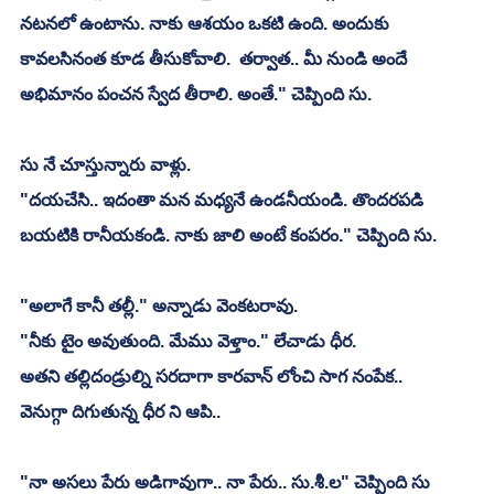
నటనలో ఉంటాను. నాకు ఆశయం ఒకటి ఉంది. అందుకు 
కావలసినంత కూడ తీసుకోవాలి.  తర్వాత.. మీ నుండి అందే 
అభిమానం పంచన స్వేద తీరాలి. అంతే." చెప్పింది సు.
సు నే చూస్తున్నారు వాళ్లు.
"దయచేసి.. ఇదంతా మన మధ్యనే ఉండనీయండి. తొందరపడి 
బయటికి రానీయకండి. నాకు జాలి అంటే కంపరం." చెప్పింది సు. 
"అలాగే కానీ తల్లీ." అన్నాడు వెంకటరావు.
"నీకు టైం అవుతుంది. మేము వెళ్తాం." లేచాడు ధీర.
అతని తల్లిదండ్రుల్ని సరదాగా కారవాన్ లోంచి సాగ నంపేక..
వెనుగ్గా దిగుతున్న ధీర ని ఆపి..
"నా అసలు పేరు అడిగావుగా.. నా పేరు.. సు.శీ.ల" చెప్పింది సు 