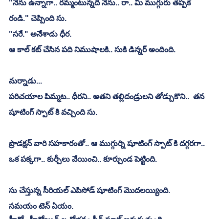
"నేను ఉన్నాగా.. రమ్మంటున్నది నేను.. రా.. మీ ముగ్గురు తప్పక 
రండి." చెప్పింది సు.
"సరే." అనేశాడు ధీర.
ఆ కాల్ కట్ చేసిన పది నిముషాలకి.. సుకి డిన్నర్ అందింది.
మర్నాడు...
పరిచయాల పిమ్మట.. ధీరని.. అతని తల్లిదండ్రులని తోడ్చుకొని..  తన 
షూటింగ్ స్పాట్ కి వచ్చింది సు.
ప్రొడక్షన్ వారి సహకారంతో.. ఆ ముగ్గుర్ని షూటింగ్ స్పాట్ కి దగ్గరగా.. 
ఒక పక్కగా.. కుర్చీలు వేయించి.. కూర్చుండ పెట్టింది.
సు చేస్తున్న సీరియల్ ఎపిసోడ్ షూటింగ్ మొదలయ్యింది.
సమయం టెన్ ఏయం.