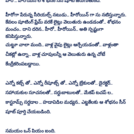
హీరో.. హీరోయిన్ ల శోభనం సీన్ షూట్ జరుగుతుంది.
హీరోగా పేరున్న సీరియల్స్ నటుడు.. హీరోయిన్ గా సు నటిస్తున్నారు.
కేవలం షూటింగ్ ఫ్రేమ్ వరకే లైట్లు వెలుతురు ఉండడంతో.. శోభనం 
మంచం.. దాని దరిన.. హీరో.. హీరోయిన్.. అతి స్పష్టంగా 
కనిపిస్తున్నారు.
చుట్టూ చాలా మంది.. వాళ్ల వైపు లైట్లు ఆర్పేయడంతో.. వాళ్లంతా 
చీకట్లో ఉన్నా.. వాళ్ల చూపులన్నీ ఆ వెలుతురు ఉన్న చోటే 
కేంద్రీకరింపబడ్డాయి.
ఎన్నో కట్స్ తో.. ఎన్నో రీషూట్స్ తో.. ఎన్నో బ్రేకులతో.. డైరక్టర్.. 
సహాయకుల సూచనలతో.. సర్దుబాటులతో.. మేకప్ టచప్ ల.. 
కాస్టూమ్స్ సర్దడాల .. హడావిడిల మధ్యన.. ఎట్టకేలకు ఆ శోభనం సీన్ 
షూట్ పూర్తి చేయబడింది.
సమయం ఒన్ పియం ఐంది.