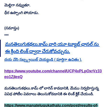
మెల్లిగా నవ్వుతూ.
ధీర ఉప్పొంగి పోయాడు.
(సమాప్తం)
***
మనతెలుగుకథలు.కామ్ వారి యూ ట్యూబ్ ఛానల్ ను 
ఈ క్రింది లింక్ ద్వారా చేరుకోవచ్చును.
దయ చేసి సబ్స్క్రయిబ్ చెయ్యండి ( పూర్తిగా ఉచితం ).
https://www.youtube.com/channel/UCP4xPLpOxrVz33
eo1ZjlesQ
మనతెలుగుకథలు.కామ్ లో లాగిన్ కావడానికి, మేము నిర్వహిస్తున్న 
వివిధ పోటీల వివరాలు తెలుసుకోవడానికి ఈ లింక్ క్లిక్ చేయండి
.         
https://www.manatelugukathalu.com/post/results-of-