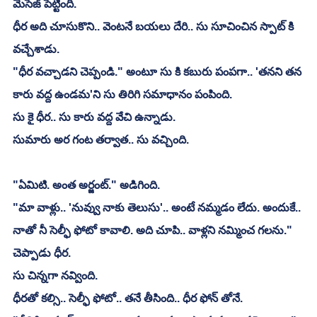
మేసేజ్ పెట్టింది.
ధీర అది చూసుకొని.. వెంటనే బయలు దేరి.. సు సూచించిన స్పాట్ కి 
వచ్చేశాడు. 
"ధీర వచ్చాడని చెప్పండి." అంటూ సు కి కబురు పంపగా.. 'తనని తన 
కారు వద్ద ఉండమ'ని సు తిరిగి సమాధానం పంపింది.
సు కై ధీర.. సు కారు వద్ద వేచి ఉన్నాడు.
సుమారు అర గంట తర్వాత.. సు వచ్చింది.
"ఏమిటి. అంత అర్జంట్." అడిగింది.
"మా వాళ్లు.. 'నువ్వు నాకు తెలుసు'.. అంటే నమ్మడం లేదు. అందుకే.. 
నాతో నీ సెల్ఫీ ఫోటో కావాలి. అది చూపి.. వాళ్లని నమ్మించ గలను." 
చెప్పాడు ధీర.
సు చిన్నగా నవ్వింది.
ధీరతో కల్సి.. సెల్ఫీ ఫోటో.. తనే తీసింది.. ధీర ఫోన్ తోనే.