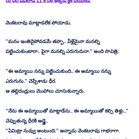
సు ధీర ఎపిసోడ్ 11 కోసం ఇక్కడ క్లిక్ చేయండి 
వెంకటరావు మాట్లాడలేక పోయాడు.
"మనం ఇంతిదైపోవడమే తప్పా.. వీళ్లేమైనా మనల్ని 
పట్టించుకుంటారా.. పైగా మనల్ని ఎరుగుదురా." అంది సావిత్రి.
"ఈ అమ్మాయి నన్ను పట్టించుకుంది.. ఈ అమ్మాయి నన్ను 
ఎరుగును." చెప్పేశాడు ధీర.
ఆ తల్లిదండ్రులు మొహాలు చూసుకున్నారు.
"నేను ఈ అమ్మాయితో మాట్లాడేను.. ఈ అమ్మాయితో కల్సి తిళ్లు.." 
చెప్పుతున్న ధీరకి అడ్డై..
"ఏమిట్రా నువ్వు అంటుంది." అన్నాడు వెంకటరావు గాభరాగా.