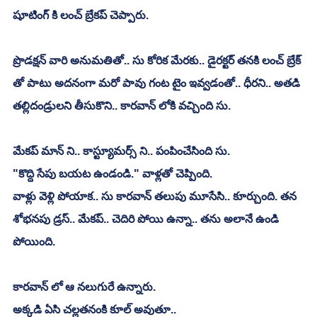
షూటింగ్ కి లంచ్ బ్రేకప్ చెప్పారు. 
ప్రొడక్షన్ వారి అనుమతితో.. సు కోరిక మేరకు.. డైరక్టర్ తనకి లంచ్ బ్రేక్ 
తో పాటు అదనంగా మరో పావు గంట టైం ఇవ్వడంతో.. ధీరని.. అతడి 
తల్లిదండ్రులని తీసుకొని.. కారవాన్ లోకి వచ్చింది సు. 
మేకప్ మాన్ ని.. కాస్ట్యూమర్స్ ని.. పంపించేసింది సు.
"కొద్ది సేపు బయట ఉండండి." వాళ్లతో చెప్పింది.
వాళ్లు వెళ్లి పోయాక.. సు కారవాన్ తలుపు మూసేసి.. కూర్చుంది. తన 
శోభనపు డ్రస్.. మేకప్.. చెదిరి పోయి ఉన్నా.. తను అలానే ఉండి 
పోయింది.
కారవాన్ లో ఆ నలుగురే ఉన్నారు.
అక్కడి ఏసి చల్లతనంకి కూల్ అవుతూ..