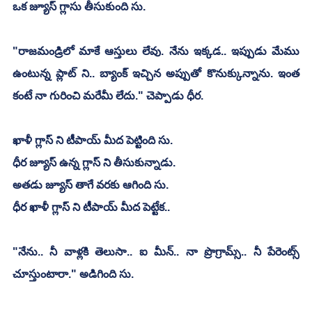
ఒక జ్యూస్ గ్లాసు తీసుకుంది సు.  
"రాజమండ్రిలో మాకే ఆస్తులు లేవు. నేను ఇక్కడ.. ఇప్పుడు మేము 
ఉంటున్న ప్లాట్ ని.. బ్యాంక్ ఇచ్చిన అప్పుతో కొనుక్కున్నాను. ఇంత 
కంటే నా గురించి మరేమీ లేదు." చెప్పాడు ధీర.
ఖాళీ గ్లాస్ ని టీపాయ్ మీద పెట్టింది సు.
ధీర జ్యూస్ ఉన్న గ్లాస్ ని తీసుకున్నాడు.
అతడు జ్యూస్ తాగే వరకు ఆగింది సు.
ధీర ఖాళీ గ్లాస్ ని టీపాయ్ మీద పెట్టేక..
"నేను.. నీ వాళ్లకి తెలుసా.. ఐ మీన్.. నా ప్రొగ్రామ్స్.. నీ పేరెంట్స్ 
చూస్తుంటారా." అడిగింది సు.