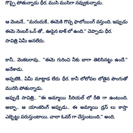
గొప్పై పోతున్నాడు ధీర. ముసి ముసిగా నవ్వుకున్నాడు.
ఆ వెంటనే.. "మరందుకే.. ఈమెకి గొప్ప ఫాలోయింగ్ వస్తుంది. ఇప్పుడు 
ఈమె నెంబర్ ఒన్ తో.. ఊపైన టాక్ లో ఉంది." చెప్పాడు ధీర.
సావిత్రి ఏమీ అనలేదు.
కానీ.. వెంకటరావు.. "ఈమె గురించి నీకు బాగా తెలిసినట్టు ఉందే." 
అనేశాడు.
అప్పటికి.. ఏమీ మాట్లాడ లేదు ధీర. కానీ లోలోపల లోతైన పొంగుతో 
మురిసి పోతున్నాడు.
అప్పుడే సావిత్రి.. "ఈ అమ్మాయి సీరియల్ లో రీతి గా ఉంటుంది. 
అబ్బా.. ఆ యాంకరింగ్ అప్పుడు.. ఈ అమ్మాయి డ్రస్ లు కాస్తా 
ఎబ్బెట్టు పరుస్తుంటాయి. చాలా ఓవర్ గా చేస్తుంటుంది." అంది.