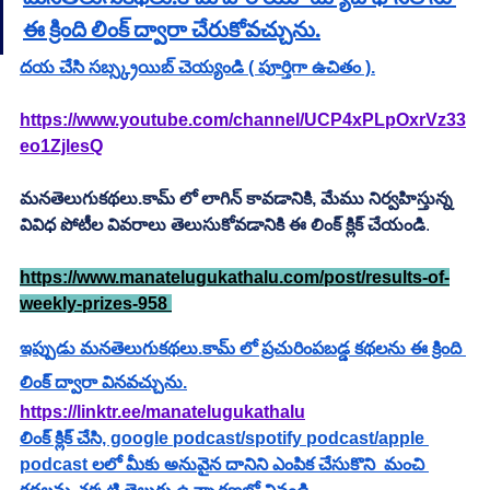
ఈ క్రింది లింక్ ద్వారా చేరుకోవచ్చును.
దయ చేసి సబ్స్క్రయిబ్ చెయ్యండి ( పూర్తిగా ఉచితం ).
https://www.youtube.com/channel/UCP4xPLpOxrVz33
eo1ZjlesQ
మనతెలుగుకథలు.కామ్ లో లాగిన్ కావడానికి, మేము నిర్వహిస్తున్న 
వివిధ పోటీల వివరాలు తెలుసుకోవడానికి ఈ లింక్ క్లిక్ చేయండి
.         
https://www.manatelugukathalu.com/post/results-of-
weekly-prizes-958 
ఇప్పుడు మనతెలుగుకథలు.కామ్ లో ప్రచురింపబడ్డ కథలను ఈ క్రింది 
లింక్ ద్వారా వినవచ్చును.
https://linktr.ee/manatelugukathalu
లింక్ క్లిక్ చేసి, google podcast/spotify podcast/apple 
podcast లలో మీకు అనువైన దానిని ఎంపిక చేసుకొని  మంచి 