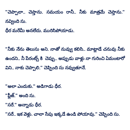
"చెప్పాలా.. చెప్తాను. సమయం రానీ.. నీకు మాత్రమే చెప్తాను." 
నవ్వింది సు.
ధీర మరేమీ అనలేదు. మురిసిపోయాడు.
"నీకు నేను తెలుసు అని. నాతో నువ్వు కలిసి.. మాట్లాడే చనువు నీకు 
ఉందని.. నీ పేరంట్స్ కి  చెప్పు.. అప్పుడు వాళ్లు నా గురించి ఏమంటారో 
విని.. నాకు చెప్పాలి." చెప్పింది సు నవ్వుతూనే.
"అలా ఎందుకు." అడిగాడు ధీర.
"ప్లీజ్." అంది సు.
"సరే." అన్నాడు ధీర.
"సరే.. ఇక వెళ్లు. చాలా సేపు ఇక్కడే ఉండి పోయావు." చెప్పింది సు.