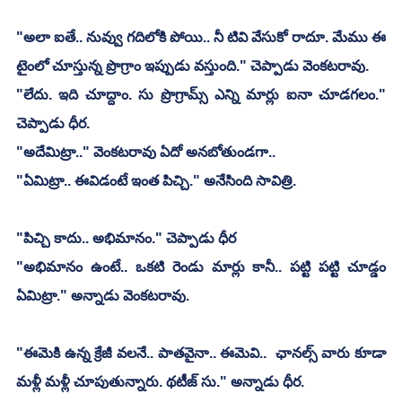
"అలా ఐతే.. నువ్వు గదిలోకి పోయి.. నీ టివి వేసుకో రాదూ. మేము ఈ 
టైంలో చూస్తున్న ప్రొగ్రాం ఇప్పుడు వస్తుంది." చెప్పాడు వెంకటరావు.
"లేదు. ఇది చూద్దాం. సు ప్రొగ్రామ్స్ ఎన్ని మార్లు ఐనా చూడగలం." 
చెప్పాడు ధీర.
"అదేమిట్రా.." వెంకటరావు ఏదో అనబోతుండగా..
"ఏమిట్రా.. ఈవిడంటే ఇంత పిచ్చి." అనేసింది సావిత్రి.
"పిచ్చి కాదు.. అభిమానం." చెప్పాడు ధీర
"అభిమానం ఉంటే.. ఒకటి రెండు మార్లు కానీ.. పట్టి పట్టి చూడ్డం 
ఏమిట్రా." అన్నాడు వెంకటరావు.
"ఈమెకి ఉన్న క్రేజీ వలనే.. పాతవైనా.. ఈమెవి..  ఛానల్స్ వారు కూడా 
మళ్లీ మళ్లీ చూపుతున్నారు. థటీజ్ సు." అన్నాడు ధీర.