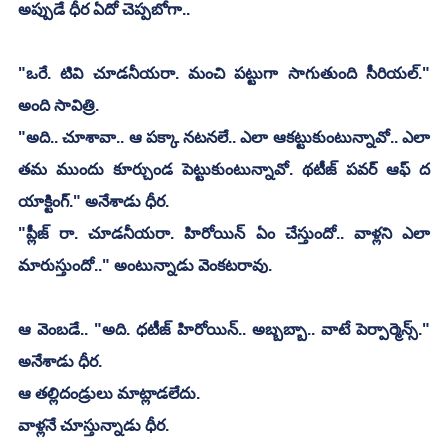
అప్పుడే ధీర ఏదో చెప్పబోగా..
"ఒరే. టివి చూడనీయరా. మంచి పట్టుగా సాగుతుంది సీరియల్." 
అంది సావిత్రి.
"అది.. చూశావా.. ఆ పక్కా నటనలే.. ఎలా ఆకట్టుకుంటున్నావో.. ఎలా 
తమ ముందు కూర్చుండ పెట్టుకుంటున్నావో. థటీజ్ పవర్ ఆఫ్ ద 
యాక్టింగ్." అనేశాడు ధీర.
"ప్లీజ్ రా. చూడనీయరా. హిరోయిన్ ఏం చేస్తుందో.. వాళ్లని ఎలా 
మారుస్తుందో.." అంటున్నాడు వెంకటరావు.
ఆ వెంబడే.. "అది. ధటీజ్ హిరోయిన్.. అబ్బబ్బా.. వాటే పెర్పార్మెన్స్." 
అనేశాడు ధీర.
ఆ తల్లిదండ్రులు మాట్లాడలేదు.
వాళ్లనే చూస్తున్నాడు ధీర.