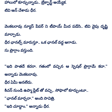
హాలులో కూర్చున్నాడు.. బ్రేక్ఫాస్ట్ అయ్యేక.
టివి ఆన్ చేశాడు ధీర.
వెంకటరావు న్యూస్ పేపర్ ని టీపాయ్ మీద పడేసి.. టివి వైపు దృష్టి 
మార్చాడు.
ధీర ఛానల్స్ మారుస్తూ.. ఒక ఛానల్ వద్ద ఆగాడు.
సు ప్రొగ్రాం వస్తుంది.
"ఇది పాతదే కదరా. గతంలో వచ్చిన ఆ స్పెషల్ ప్రొగ్రామే కదా." 
అన్నాడు వెంకటరావు.
ధీర ఏమీ అనలేదు.
కిచన్ నుండి ఉప్మా ప్లేట్ తో వచ్చి.. సోఫాలో కూర్చుంటూ.. 
"ఛానల్ మార్చరా." అంది సావిత్రి.
"ఇది చూద్దాం." అన్నాడు ధీర.