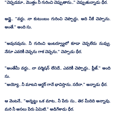
"చెప్పడమా.. మొత్తం నీ గురించి చెప్పుతాను.." చెప్పుతున్నాడు ధీర.
అడ్డై.. "వద్దు. నా కుటుంబం గురించి చెప్పొద్దు. అది నీకే చెప్పాను. 
అంతే." అంది సు.
"అవునవును. నీ గురించి ఇంటర్వ్యూలో కూడా చెప్పలేదు నువ్వు. 
నేనూ ఎవరికీ చెప్పను గాక చెప్పను." చెప్పాడు ధీర.
"అంతేమీ వద్దు.. నా పర్మిషన్ లేనిదే.. ఎవరికీ చెప్పొద్దు.. ప్లీజ్." అంది 
సు.
"అయ్యో.. నీ మాటని ఆర్డర్ గానే భావిస్తాను. సరేనా." అన్నాడు ధీర.
ఆ వెంటనే.. "అన్నట్టు ఒక మాట.. నీ పేరు సు.. తెర మీదిది అన్నావు. 
మరి నీ అసలు పేరు ఏమిటి." అడిగేశాడు ధీర.