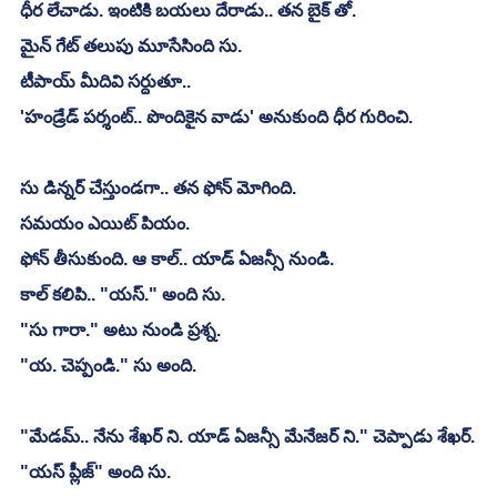
ధీర లేచాడు. ఇంటికి బయలు దేరాడు.. తన బైక్ తో.
మైన్ గేట్ తలుపు మూసేసింది సు.
టీపాయ్ మీదివి సర్దుతూ..
'హండ్రేడ్ పర్శంట్.. పొందికైన వాడు' అనుకుంది ధీర గురించి.
సు డిన్నర్ చేస్తుండగా.. తన ఫోన్ మోగింది.
సమయం ఎయిట్ పియం.
ఫోన్ తీసుకుంది. ఆ కాల్.. యాడ్ ఏజన్సీ నుండి. 
కాల్ కలిపి.. "యస్." అంది సు.
"సు గారా." అటు నుండి ప్రశ్న.
"య. చెప్పండి." సు అంది.
"మేడమ్.. నేను శేఖర్ ని. యాడ్ ఏజన్సీ మేనేజర్ ని." చెప్పాడు శేఖర్.
"యస్ ప్లీజ్" అంది సు.