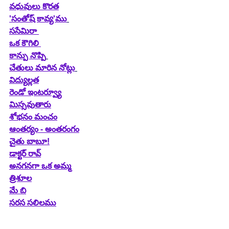
వధువులు కొరత
'సంతోష్ కావ్య'ము
ససేమిరా 
ఒక కౌగిలి 
కాన్పు నొప్పి
చేతులు మారిన నోట్లు
విద్యుల్లత
రెండో ఇంటర్వ్యూ
మిస్సవుతారు
శోభనం మంచం
ఆంతర్యం - అంతరంగం
చైతు బాబూ!
డాక్టర్ రావ్
అనగనగా ఒక అమ్మ
త్రిశూల
మే బి
సరస సలిలము