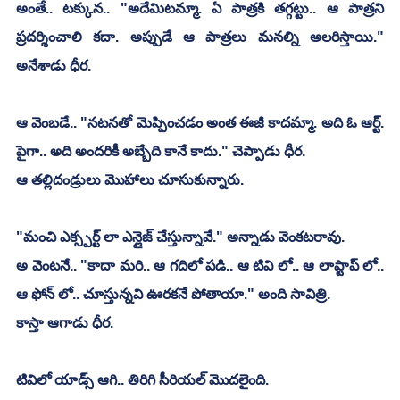
అంతే.. టక్కున.. "అదేమిటమ్మా. ఏ పాత్రకి తగ్గట్టు.. ఆ పాత్రని 
ప్రదర్శించాలి కదా. అప్పుడే ఆ పాత్రలు మనల్ని అలరిస్తాయి." 
అనేశాడు ధీర.
ఆ వెంబడే.. "నటనతో మెప్పించడం అంత ఈజీ కాదమ్మా. అది ఓ ఆర్ట్. 
పైగా.. అది అందరికీ అబ్బేది కానే కాదు." చెప్పాడు ధీర.
ఆ తల్లిదండ్రులు మొహాలు చూసుకున్నారు.
"మంచి ఎక్స్పర్ట్ లా ఎన్లైజ్ చేస్తున్నావే." అన్నాడు వెంకటరావు.
అ వెంటనే.. "కాదా మరి.. ఆ గదిలో పడి.. ఆ టివి లో.. ఆ లాప్టాప్ లో.. 
ఆ ఫోన్ లో.. చూస్తున్నవి ఊరకనే పోతాయా." అంది సావిత్రి.
కాస్తా ఆగాడు ధీర.
టివిలో యాడ్స్ ఆగి.. తిరిగి సీరియల్ మొదలైంది.