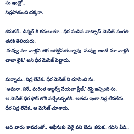
సు ఇంట్లో..
నిద్రపోతుంది చక్కగా.
కనుకనే.. డిన్నర్ కి కదులుతూ.. ధీర పంపిన వాట్సాప్ మెసేజ్ సంగతి 
తనకి తెలియదు.
'నువ్వు మా వాళ్లని తెగ ఆకట్టేసుకున్నావు. నువ్వు అంటే మా వాళ్లకి 
చాలా లైక్.' అని ధీర మెసేజ్ పెట్టాడు.
మర్నాడు.. నిద్ర లేచేక.. ధీర మెసేజ్ ని చూసింది సు.
'అవునా. సరే.. మరింత అబ్జర్వ్ చేయవా ప్లీజ్.' రిప్లై ఇచ్చింది సు.
ఆ మెసేజ్ ధీర ఫోన్ లోకి వచ్చేటప్పటికి.. అతడు ఇంకా నిద్ర లేవలేదు.
ధీర నిద్ర లేచేక.. ఆ మెసేజ్ చూశాడు.
ఆది వారం కావడంతో.. ఆఫీసుకు వెళ్లే పని లేదు కనుక.. గదిని వీడి.. 