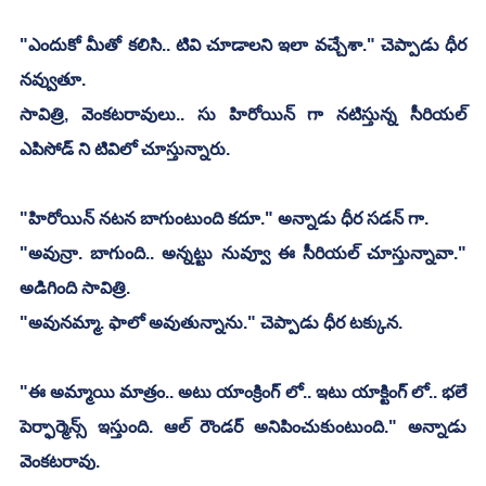
"ఎందుకో మీతో కలిసి.. టివి చూడాలని ఇలా వచ్చేశా." చెప్పాడు ధీర 
నవ్వుతూ.
సావిత్రి, వెంకటరావులు.. సు హిరోయిన్ గా నటిస్తున్న సీరియల్ 
ఎపిసోడ్ ని టివిలో చూస్తున్నారు.
"హిరోయిన్ నటన బాగుంటుంది కదూ." అన్నాడు ధీర సడన్ గా.
"అవున్రా. బాగుంది.. అన్నట్టు నువ్వూ ఈ సీరియల్ చూస్తున్నావా." 
అడిగింది సావిత్రి.
"అవునమ్మా. ఫాలో అవుతున్నాను." చెప్పాడు ధీర టక్కున.
"ఈ అమ్మాయి మాత్రం.. అటు యాంక్రింగ్ లో.. ఇటు యాక్టింగ్ లో.. భలే 
పెర్ఫార్మెన్స్ ఇస్తుంది. ఆల్ రౌండర్ అనిపించుకుంటుంది." అన్నాడు 
వెంకటరావు.