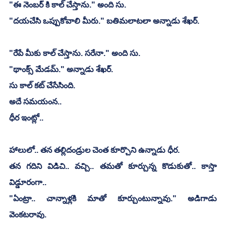
"ఈ నెంబర్ కి కాల్ చేస్తాను." అంది సు.
"దయచేసి ఒప్పుకోవాలి మీరు." బతిమలాటలా అన్నాడు శేఖర్.
"రేపే మీకు కాల్ చేస్తాను. సరేనా." అంది సు.
"థాంక్స్ మేడమ్." అన్నాడు శేఖర్.
సు కాల్ కట్ చేసేసింది.
అదే సమయంన..
ధీర ఇంట్లో..
హాలులో.. తన తల్లిదండ్రుల చెంత కూర్చొని ఉన్నాడు ధీర.
తన గదిని విడిచి.. వచ్చి.. తమతో కూర్చున్న కొడుకుతో.. కాస్తా 
విడ్డూరంగా..
"ఏంట్రా.. చాన్నాళ్లకి మాతో కూర్చుంటున్నావు." అడిగాడు 
వెంకటరావు.