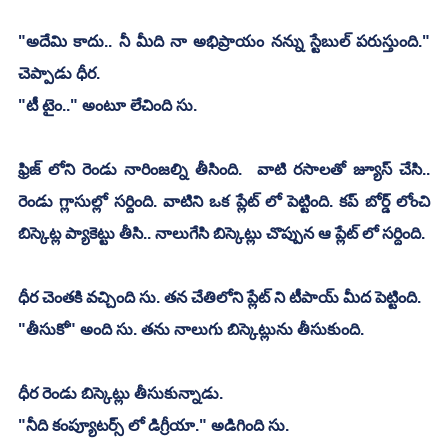
"అదేమి కాదు.. నీ మీది నా అభిప్రాయం నన్ను స్టేబుల్ పరుస్తుంది." 
చెప్పాడు ధీర.
"టీ టైం.." అంటూ లేచింది సు.
ఫ్రిజ్ లోని రెండు నారింజల్ని తీసింది.  వాటి రసాలతో జ్యూస్ చేసి.. 
రెండు గ్లాసుల్లో సర్దింది. వాటిని ఒక ప్లేట్ లో పెట్టింది. కప్ బోర్డ్ లోంచి 
బిస్కెట్ల ప్యాకెట్టు తీసి.. నాలుగేసి బిస్కెట్లు చొప్పున ఆ ప్లేట్ లో సర్దింది.  
ధీర చెంతకి వచ్చింది సు. తన చేతిలోని ప్లేట్ ని టీపాయ్ మీద పెట్టింది.
"తీసుకో" అంది సు. తను నాలుగు బిస్కెట్లును తీసుకుంది.
ధీర రెండు బిస్కెట్లు తీసుకున్నాడు.
"నీది కంప్యూటర్స్ లో డిగ్రీయా." అడిగింది సు.