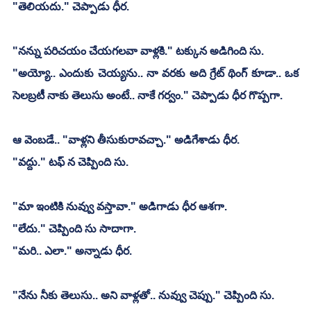
"తెలియదు." చెప్పాడు ధీర.
"నన్ను పరిచయం చేయగలవా వాళ్లకి." టక్కున అడిగింది సు.
"అయ్యో.. ఎందుకు చెయ్యను.. నా వరకు అది గ్రేట్ థింగ్ కూడా.. ఒక 
సెలబ్రటీ నాకు తెలుసు అంటే.. నాకే గర్వం." చెప్పాడు ధీర గొప్పగా.
ఆ వెంబడే.. "వాళ్లని తీసుకురావచ్చా." అడిగేశాడు ధీర.
"వద్దు." టఫ్ న చెప్పింది సు.
"మా ఇంటికి నువ్వు వస్తావా." అడిగాడు ధీర ఆశగా.
"లేదు." చెప్పింది సు సాదాగా.
"మరి.. ఎలా." అన్నాడు ధీర.
"నేను నీకు తెలుసు.. అని వాళ్లతో.. నువ్వు చెప్పు." చెప్పింది సు.