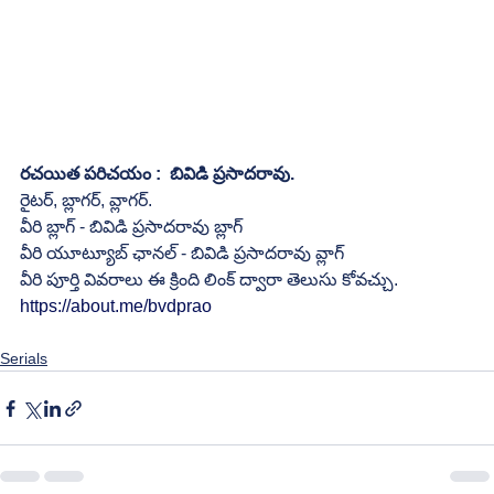
రచయిత పరిచయం :  బివిడి ప్రసాదరావు.
రైటర్, బ్లాగర్, వ్లాగర్.
వీరి బ్లాగ్ - బివిడి ప్రసాదరావు బ్లాగ్
వీరి యూట్యూబ్ ఛానల్ - బివిడి ప్రసాదరావు వ్లాగ్
వీరి పూర్తి వివరాలు ఈ క్రింది లింక్ ద్వారా తెలుసు కోవచ్చు.
https://about.me/bvdprao
Serials