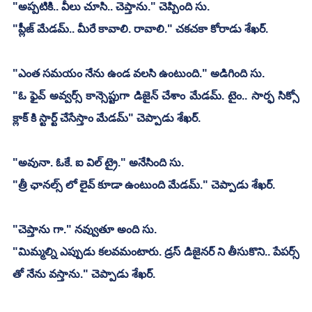
"అప్పటికి.. వీలు చూసి.. చెప్తాను." చెప్పింది సు.
"ప్లీజ్ మేడమ్.. మీరే కావాలి. రావాలి." చకచకా కోరాడు శేఖర్.
"ఎంత సమయం నేను ఉండ వలసి ఉంటుంది." అడిగింది సు.
"ఓ ఫైవ్ అవ్వర్స్ కాన్సెప్టుగా డిజైన్ చేశాం మేడమ్. టైం.. సార్ఫ సిక్సో 
క్లాక్ కి స్టార్ట్ చేసేస్తాం మేడమ్" చెప్పాడు శేఖర్.
"అవునా. ఓకే. ఐ విల్ ట్రై." అనేసింది సు.
"త్రీ ఛానల్స్ లో లైవ్ కూడా ఉంటుంది మేడమ్." చెప్పాడు శేఖర్.
"చెప్తాను గా." నవ్వుతూ అంది సు.
"మిమ్మల్ని ఎప్పుడు కలవమంటారు. డ్రస్ డిజైనర్ ని తీసుకొని.. పేపర్స్ 
తో నేను వస్తాను." చెప్పాడు శేఖర్.