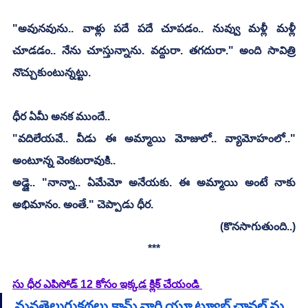
"అవునవును.. వాళ్లు పదే పదే చూపడం.. నువ్వు మళ్లీ మళ్లీ 
చూడడం.. నేను చూస్తున్నాను. వద్దురా. తగదురా." అంది సావిత్రి 
నొచ్చుకుంటున్నట్టు.
ధీర ఏమీ అనక ముందే..
"వదిలేయవే.. వీడు ఈ అమ్మాయి మోజులో.. వ్యామోహంలో.." 
అంటూన్న వెంకటరావుకి..
అడ్డై.. "నాన్నా.. ఏమేమో అనేయకు. ఈ అమ్మాయి అంటే నాకు 
అభిమానం. అంతే." చెప్పాడు ధీర.
(కొనసాగుతుంది..)
***
సు ధీర ఎపిసోడ్ 12 కోసం ఇక్కడ క్లిక్ చేయండి 
మనతెలుగుకథలు.కామ్ వారి యూ ట్యూబ్ ఛానల్ ను 