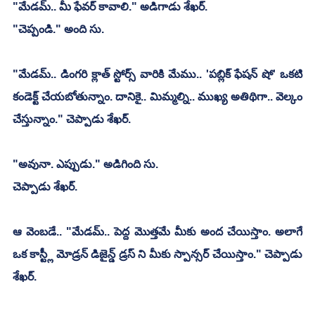
"మేడమ్.. మీ ఫేవర్ కావాలి." అడిగాడు శేఖర్.
"చెప్పండి." అంది సు.
"మేడమ్.. డింగరి క్లాత్ స్టోర్స్ వారికి మేము.. 'పబ్లిక్ ఫేషన్ షో' ఒకటి 
కండెక్ట్ చేయబోతున్నాం. దానికై.. మిమ్మల్ని.. ముఖ్య అతిథిగా.. వెల్కం 
చేస్తున్నాం." చెప్పాడు శేఖర్.
"అవునా. ఎప్పుడు." అడిగింది సు.
చెప్పాడు శేఖర్.
ఆ వెంబడే.. "మేడమ్.. పెద్ద మొత్తమే మీకు అంద చేయిస్తాం. అలాగే 
ఒక కాస్ట్లీ మోడ్రన్ డిజైన్డ్ డ్రస్ ని మీకు స్పాన్సర్ చేయిస్తాం." చెప్పాడు 
శేఖర్.