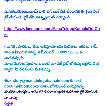
కథలను చక్కటి తెలుగు ఉచ్చారణలో వినండి.
మనతెలుగుకథలు.కామ్ వారి  ఫేస్ బుక్ పేజీ చేరడానికి ఈ క్రింది లింక్ 
క్లిక్ చేయండి. లైక్ చేసి, సబ్స్క్రయిబ్ చెయ్యండి.
https://www.facebook.com/ManaTeluguKathaluDotCo
m
గమనిక : పాఠకులు తమ అభిప్రాయాలను మనతెలుగుకథలు.కామ్ 
వారి అఫీషియల్ వాట్స్ అప్ నెంబర్ : 63099 58851 కు 
పంపవచ్చును.
మాకు రచనలు పంపాలనుకుంటే మా వెబ్ సైట్ లో ఉన్న అప్లోడ్ లింక్ 
ద్వారా మీ రచనలను పంపవచ్చు.
లేదా  
story@manatelugukathalu.com
 కు text 
document/odt/docx రూపంలో మెయిల్ చెయ్యవచ్చు.
మనతెలుగుకథలు.కామ్ లో రచయిత ఇతర రచనలకు క్లిక్ చేయండి.
నా నాన్న
దత్తత