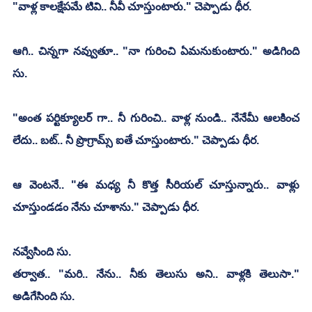
"వాళ్ల కాలక్షేపమే టివి.. నీవీ చూస్తుంటారు." చెప్పాడు ధీర.
ఆగి.. చిన్నగా నవ్వుతూ.. "నా గురించి ఏమనుకుంటారు." అడిగింది 
సు.
"అంత పర్టిక్యూలర్ గా.. నీ గురించి.. వాళ్ల నుండి.. నేనేమీ ఆలకించ 
లేదు.. బట్.. నీ ప్రొగ్రామ్స్ ఐతే చూస్తుంటారు." చెప్పాడు ధీర.
ఆ వెంటనే.. "ఈ మధ్య నీ కొత్త సీరియల్ చూస్తున్నారు.. వాళ్లు 
చూస్తుండడం నేను చూశాను." చెప్పాడు ధీర.
నవ్వేసింది సు.
తర్వాత.. "మరి.. నేను.. నీకు తెలుసు అని.. వాళ్లకి తెలుసా." 
అడిగేసింది సు.