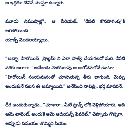
ఆ ఇద్దరూ టివినే చూస్తూ ఉన్నారు.
మూడు నిముషాల్లో.. ఆ సీరియల్.. 'రేపటి కొనసాగింపు'కి 
ఆగిపోయింది.
యాడ్స్ మొదలయ్యాయి.
"అబ్బా. హిరోయిన్  ప్రొబ్లమ్ ని ఎలా సాల్వ్ చేయగలదో మరి. రేపటి 
వరకు ఆగాలా." అనేశాడు వెంకటరావు ఆ ఆలోచనలోనే ఉంటూ.
"హిరోయిన్ సంయమనంతో చూపుతున్న తీరు బాగుంది. మెప్పు 
అందుకునే నటన ఈ అమ్మాయిది." అనేసింది సావిత్రి.. భర్త మాదిరినే.
ధీర అందుకున్నాడు.. "చూశారా.. మీరే ట్రాన్స్ లోకి వెళ్లిపోయారు. అది 
ఆమె టాలెంట్. అందుకే ఆమె ఆడియన్స్ ఫేవరెట్." చెప్పాడు గొప్పగా.
అప్పుడు సమయం తొమ్మిది పియం.