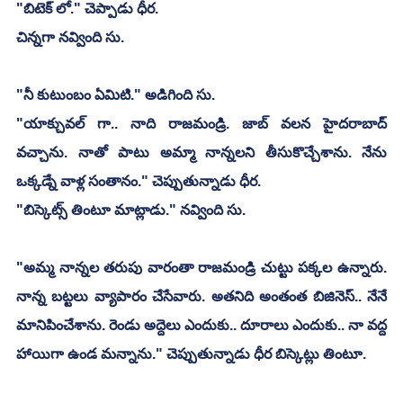
"బిటెక్ లో." చెప్పాడు ధీర.
చిన్నగా నవ్వింది సు.
"నీ కుటుంబం ఏమిటి." అడిగింది సు.
"యాక్చువల్ గా.. నాది రాజమండ్రి. జాబ్ వలన హైదరాబాద్ 
వచ్చాను. నాతో పాటు అమ్మా నాన్నలని తీసుకొచ్చేశాను. నేను 
ఒక్కడ్నే వాళ్ల సంతానం." చెప్పుతున్నాడు ధీర.
"బిస్కెట్స్ తింటూ మాట్లాడు." నవ్వింది సు. 
"అమ్మ నాన్నల తరుపు వారంతా రాజమండ్రి చుట్టు పక్కల ఉన్నారు. 
నాన్న బట్టలు వ్యాపారం చేసేవారు. అతనిది అంతంత బిజినెస్.. నేనే 
మానిపించేశాను. రెండు అద్దెలు ఎందుకు.. దూరాలు ఎందుకు.. నా వద్ద 
హాయిగా ఉండ మన్నాను." చెప్పుతున్నాడు ధీర బిస్కెట్లు తింటూ.