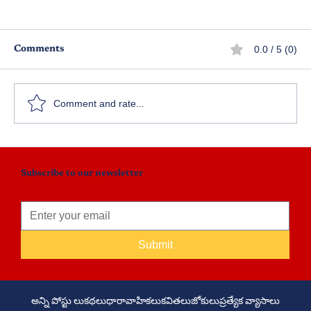
0.0 / 5 (0)
Comments
కరికాల చోళుడు - పార్ట్ 97
Comment and rate...
Subscribe to our newsletter
Submit
అన్ని పోస్టు లు
కథలు
ధారావాహికలు
కవితలు
జోకులు
ప్రత్యేక వ్యాసాలు