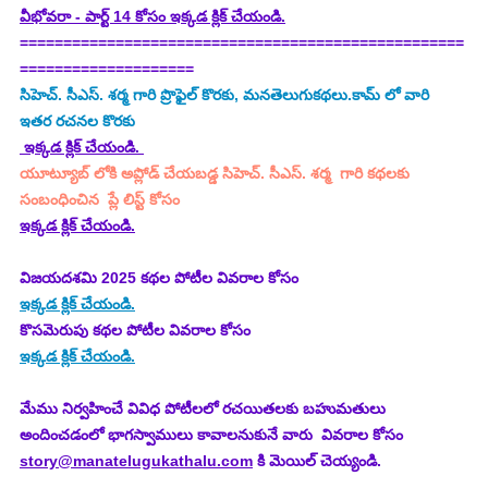
వీభోవరా - పార్ట్ 14 కోసం ఇక్కడ క్లిక్ చేయండి.
===================================================
====================
సిహెచ్. సీఎస్. శర్మ గారి ప్రొఫైల్ కొరకు, మనతెలుగుకథలు.కామ్ లో వారి 
ఇతర రచనల కొరకు
 ఇక్కడ క్లిక్ చేయండి. 
యూట్యూబ్ లోకి అప్లోడ్ చేయబడ్డ సిహెచ్. సీఎస్. శర్మ  గారి కథలకు 
సంబంధించిన  ప్లే లిస్ట్ కోసం
ఇక్కడ క్లిక్ చేయండి.
విజయదశమి 2025 కథల పోటీల వివరాల కోసం
ఇక్కడ క్లిక్ చేయండి.
కొసమెరుపు కథల పోటీల వివరాల కోసం
ఇక్కడ క్లిక్ చేయండి.
మేము నిర్వహించే వివిధ పోటీలలో రచయితలకు బహుమతులు 
అందించడంలో భాగస్వాములు కావాలనుకునే వారు  వివరాల కోసం 
story@manatelugukathalu.com
 కి మెయిల్ చెయ్యండి.