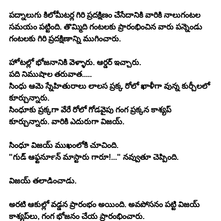
పద్నాలుగు కిలోమీటర్ల గిరి ప్రదక్షిణం చేసేదానికి వారికి నాలుగంటల 
సమయం పట్టింది. తొమ్మిది గంటలకు ప్రారంభించిన వారు పన్నెండు 
గంటలకు గిరి ప్రదక్షిణాన్ని ముగించారు.
హోటల్లో భోజనానికి వెళ్ళారు. ఆర్డర్ ఇచ్చారు.
పది నిముషాల తరువాత.....
సింధు ఆమె స్నేహితురాలు లాలస ప్రక్క రోలో ఖాళీగా వున్న కుర్చీలలో 
కూర్చున్నారు.
సింధూకు ప్రక్కగా వేరే రోలో గోడవైపు గంగ ప్రక్కన కాశ్యప్ 
కూర్చున్నారు. వారికి ఎదురుగా విజయ్.
సింధూ విజయ్ ముఖంలోకి చూచింది.
"గుడ్ ఆఫ్టర్‍నూన్ మాస్టారు గారూ!..." నవ్వుతూ చెప్పింది.
విజయ్ తలాడించాడు.
అరటి ఆకుల్లో వడ్డన ప్రారంభం అయింది. అవపోసనం పట్టి విజయ్ 
కాశ్యప్‍లు, గంగ భోజనం చేయ ప్రారంభించారు.