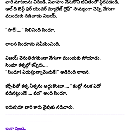
వారి మాటలను వినండి. వివాహం చేసుకొని జీవితంలో స్థిరపడండి. 
ఆల్ ది బెస్ట్ ఫర్ యువర్ మ్యారేజ్ లైఫ్" సౌమ్యంగా చెప్పి వేగంగా 
ముందుకు నడిచాడు విజయ్.
"సార్!...." పిలిచింది సింధూ.
లాలస సింధూను సమీపించింది.
విజయ్ వెనుతిరగకుండా వేగంగా ముందుకు పోయాడు. 
సింధూ కళ్ళల్లో కన్నీరు....
"సింధూ! ఏడుస్తున్నావెందుకే!" అడిగింది లాలస.
కర్చీఫ్‍తో కళ్ళ నీళ్ళను అద్దుకొంటూ.... "కంట్లో నలక ఏదో 
పడినట్లుందే!.... పద" అంది సింధూ.
ఇరువురూ వారి కారు వైపుకు నడిచారు.
===================================================
====================
ఇంకా వుంది..