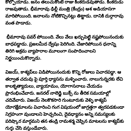
కోల్పోయాడు. జనం తలుచుకొంటే రాజు కింకరుడవుతాడు. కింకరుడు 
రాజవుతాడు. భీమారావు ఢిల్లీ మంత్రి (కేంద్రం) ఆశ అడియాసగా 
మారిపోయింది. జనాలను నోటికొచ్చినట్లు తిట్టాడు. దానికి దుర్గారావు 
వంత పాడాడు.
 భీమారావు పవర్ పోయింది. వేలు వేలు ఖర్చుపెట్టి నష్టపోయినందుకు 
బాధపడ్డాడు. ప్రజలమీద ద్వేషం పెరిగింది. చేజారిపోయిన ధనాన్ని 
తిరిగి అక్రమ వ్యాపారాల మూలంగా సంపాదించాలని 
నిర్ణయించుకొన్నాడు. 
విజయ్, కాశ్యప్‍లు విడిపోయినందుకు కొన్ని రోజులు విచారపడ్డా. ఆ 
తర్వాత చదువు పై పూర్తి ధ్యాసను మళ్ళించారు. నాలుగున్నరకు లేచి 
కాలకృత్యాదులు, వ్యాయామం, యోగాసనాలు చేయడం 
ప్రారంభించేవారు. జనరల్ నాలెడ్జి బుక్స్ ను తీరిక సమయాల్లో 
చదివేవారు. విజయ్ నెలకొకసారి గుంటూరుకు వెళ్ళి కాశ్యప్‍ 
యోగక్షేమాలను విచారించి గంగ విషయంలో జాగ్రత్తగా త్వరపడకుండా 
నిగ్రహంగా వుండాలని హెచ్చరించి, దైవధ్యానం అన్ని సమస్యలకు 
పరిష్కార మార్గమని తన తండ్రి రామశర్మ చెప్పిన మాటలను కాశ్యప్‍కు 
గుర్తు చేసి వస్తుండేవారు.