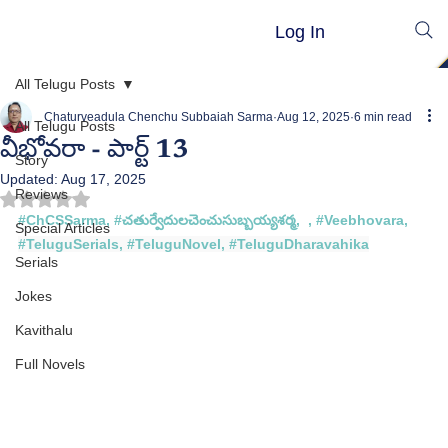
Log In
All Telugu Posts
Chaturveadula Chenchu Subbaiah Sarma
Aug 12, 2025
6 min read
All Telugu Posts
వీభోవరా - పార్ట్ 13
Story
Updated:
Aug 17, 2025
Reviews
Rated NaN out of 5 stars.
#ChCSSarma
, 
#చత
ుర్వేదులచెంచుసుబ్బయ్యశర్మ,  , #
Veebhovara
, 
Special Articles
#TeluguSerials
, 
#TeluguNovel
, 
#TeluguDharavahika
Serials
Jokes
Kavithalu
Full Novels