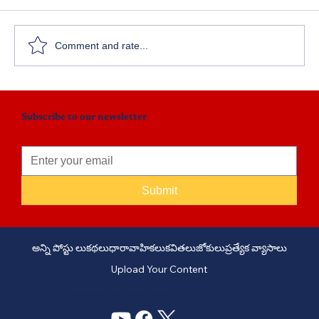
మనో శిఖరం - పార్ట్ 13
Comment and rate...
Subscribe to our newsletter
Submit
అన్ని పోస్టు లు
కథలు
ధారావాహికలు
కవితలు
జోకులు
ప్రత్యేక వ్యాసాలు
Upload Your Content
PHONE: +91 6309958851 - EMAIL:
story@manatelugukathalu.com