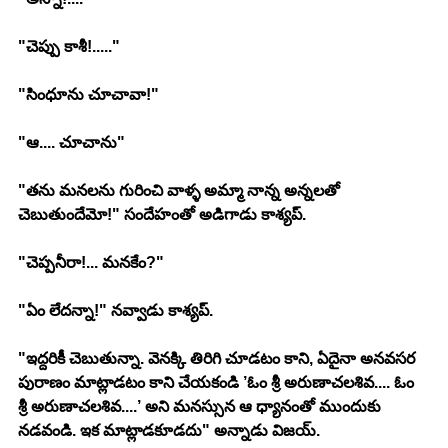
"చెప్పు కాశీ!....."
"సింధూను చూచావా!"
"ఆ.... చూచాను"
"తను మనలను గురించి వాళ్ళ అమ్మా నాన్న అన్నలతో 
చెబుతుందేమో!" సందేహంతో అడిగాడు కాశ్యప్.
"చెప్పనీరా!... మనకేం?"
"ఏం లేదన్నా!" నవ్వాడు కాశ్యప్.
"ఇద్దరికీ చెబుతున్నా. వెనక్కి తిరిగి చూడటం కాని, ఏదైనా అనవసర 
పురాణం మాట్లాడటం కాని చేయకండి ’ఓం శ్రీ అరుణాచలశివ.... ఓం 
శ్రీ అరుణాచలశివ....’ అని మనస్సున ఆ ధ్యానంతో ముందుకు 
నడవండి. ఇక మాట్లాడకూడదు" అన్నాడు విజయ్.