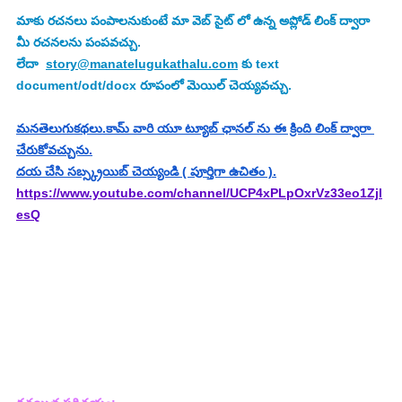
మాకు రచనలు పంపాలనుకుంటే మా వెబ్ సైట్ లో ఉన్న అప్లోడ్ లింక్ ద్వారా 
మీ రచనలను పంపవచ్చు.
లేదా  
story@manatelugukathalu.com
 కు text 
document/odt/docx రూపంలో మెయిల్ చెయ్యవచ్చు.
మనతెలుగుకథలు.కామ్ వారి యూ ట్యూబ్ ఛానల్ ను ఈ క్రింది లింక్ ద్వారా 
చేరుకోవచ్చును.
దయ చేసి సబ్స్క్రయిబ్ చెయ్యండి ( పూర్తిగా ఉచితం ).
https://www.youtube.com/channel/UCP4xPLpOxrVz33eo1Zjl
esQ