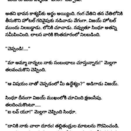
అతని భావన కాశ్యప్‍కు అర్థం అయ్యింది. గంగ చేతిని తన చేతిలోనికి 
తీసుకొని హోటల్ గదివైపుకు నడిచాడు వేగంగా. విజయ్ హోటల్ 
ముందు నిలబడ్డాడు. లోనికి చూచాడు. నవ్వుతూ సింధూ అతన్ని 
సమీపించింది. లాలస వారికి కొంతదూరంలో నిలబడింది.
"చెప్పండి!...."
"మా అమ్మా నాన్నలు నాకు సంబంధాలు చూస్తున్నారు!" మెల్లగా 
తలవంచుకొని చెప్పింది.
"ఆ విషయం నాతో చెప్పడంలో మీ ఉద్దేశ్యం?" అడిగాడు విజయ్.
సింధూ దీనంగా విజయ్ ముఖంలోకి చూచింది క్షణంసేపు. 
తలదించుకొంటూ.....
"ఐ లవ్ యూ!" మెల్లగా చెప్పింది సింధూ.
"దానికి నాకు చాలా దూరం! తల్లితండ్రుల మాటలను గౌరవించండి. 