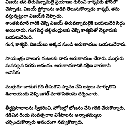
విజయ్ తన తిరువన్నామలై ప్రయాణం గురించి కాశ్యప్‍కు ఫోన్‍లో 
చెప్పాడు. విజయ్ ప్రోగ్రాం‍ను అడిగి తెలుసుకొన్నాడు కాశ్యప్. తను 
వస్తున్నట్లుగా విజయ్‍కి చెప్పాడు. 
శాంతకుమార్ గారికి చెప్పి విజయ్ తిరువన్నామలైకి బయలుదేరి సిద్ధం 
అయినాడు. గంగ పెద్ద తల్లితండ్రులకు చెప్పి కాశ్యప్‍తో నెల్లూరుకు 
బయలుదేరింది.
గంగ, కాశ్యప్‍, విజయ్‍లు అక్కడ నుండి అరుణాచలం బయలుదేరారు.
సాయంత్రం నాలుగు గంటలకు వారు అరుణాచలం చేరారు. ముగ్గురు 
మనస్సున పరమ ఆనందం. అరుణాచలానికి దక్షిణ వారణాసి 
అనిపేరు.
ముగ్గురూ బాడుగ గది తీసుకొని స్నానం చేసి బట్టలు మార్చుకొని 
శివాలయంకు వెళ్ళి జగత్ మాతాపితలను దర్శించారు. 
తీర్థప్రసాదాలను స్వీకరించి, హోటల్లో భోజనం చేసి గదికి చేరుకొన్నారు. 
గడిచిన రెండు సంవత్సరాల విశేషాలను అన్నాతమ్ములు 
చర్చించుకొన్నారు ఆనందంగా నవ్వుకొన్నారు. 