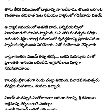
తాను తీరిక సమయంలో ధ్యానాన్ని సాగించేవాడు. తొలుత అరగంట 
కొంతకాలం తరువాత గంట సమయం ద్యానంలో గడిపేవాడు విజయ్.
ఆ ధ్యాన సమయంలో అతనికి వారు, చిన్నవయస్సులో 
విజయవాడలో చూచిన స్వామీజీ, బి.ఎ తొలి సంవత్సరం పరీక్షల 
అనంతరం శ్రీశైల యాత్ర సమయంలో పునర్థశనాన్ని ప్రసాదించిన ఆ 
స్వామీజీ కళ్ళముందు నిలిచేవారు. ఏదో సందేశాలను చెప్పేవారు.
ధ్యానానంతరం విజయ్ కళ్ళు తెరిస్తే.... అతని మనస్సుకు ఎంతో 
ప్రశాంతత, ఆనందం లభించేది. ఆగ్రహావేశాలు పూర్తిగా 
సమసిపోయాయి.
కాలచక్రం ప్రశాంతంగా రెండు చుట్లు తిరిగింది. మూడవ సంవత్సరం 
పరీక్షలు ముగిశాయి. శలవలు ఇచ్చారు.
విజయ్ మనస్సున ఎంతోకాలంగా అరుణాచలాన్ని, శ్రీ రమణుల 
ఆశ్రమాన్ని దర్శించాలనే సంకల్పం. 
మురళీ మోహన్ గారితో చర్చించారు.