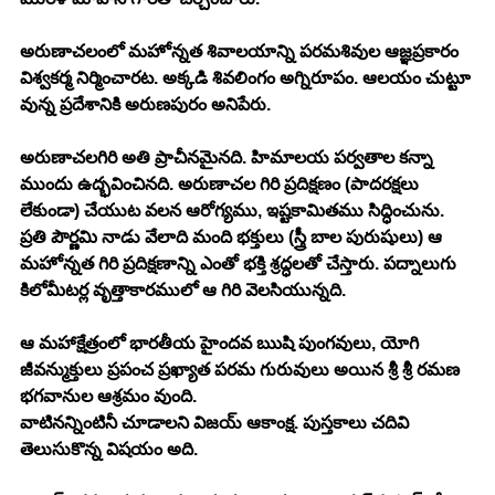
అరుణాచలంలో మహోన్నత శివాలయాన్ని పరమశివుల ఆజ్ఞప్రకారం 
విశ్వకర్మ నిర్మించారట. అక్కడి శివలింగం అగ్నిరూపం. ఆలయం చుట్టూ 
వున్న ప్రదేశానికి అరుణపురం అనిపేరు.
అరుణాచలగిరి అతి ప్రాచీనమైనది. హిమాలయ పర్వతాల కన్నా 
ముందు ఉద్భవించినది. అరుణాచల గిరి ప్రదిక్షణం (పాదరక్షలు 
లేకుండా) చేయుట వలన ఆరోగ్యము, ఇష్టకామితము సిద్ధించును. 
ప్రతి పౌర్ణమి నాడు వేలాది మంది భక్తులు (స్త్రీ బాల పురుషులు) ఆ 
మహోన్నత గిరి ప్రదిక్షణాన్ని ఎంతో భక్తి శ్రద్ధలతో చేస్తారు. పద్నాలుగు 
కిలోమీటర్ల వృత్తాకారములో ఆ గిరి వెలసియున్నది.
ఆ మహాక్షేత్రంలో భారతీయ హైందవ ఋషి పుంగవులు, యోగి 
జీవన్ముక్తులు ప్రపంచ ప్రఖ్యాత పరమ గురువులు అయిన శ్రీ శ్రీ రమణ 
భగవానుల ఆశ్రమం వుంది. 
వాటినన్నింటినీ చూడాలని విజయ్ ఆకాంక్ష. పుస్తకాలు చదివి 
తెలుసుకొన్న విషయం అది.