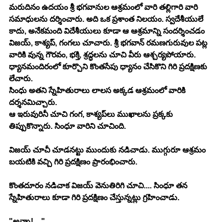
మరుదినం ఉదయం శ్రీ భగవానుల ఆశ్రమంలో వారి తల్లిగారి వారి 
సమాధులను దర్శించారు. అది ఒక ప్రశాంత నిలయం. స్వదేశీయులే 
కాదు, అనేకమంది విదేశీయులు కూడా ఆ ఆశ్రమాన్ని సందర్శించడం 
విజయ్, కాశ్యప్, గంగలు చూచారు. శ్రీ భగవాన్ రమణగురువుల పట్ల 
వారికి వున్న గౌరవం, భక్తి, శ్రద్ధలను చూచి వీరు ఆశ్చర్యపోయారు.
ధ్యానమందిరంలో కూర్చొని కొంతసేపు ధ్యానం చేసికొని గిరి ప్రదక్షిణకు 
లేచారు.
సింధు అతని స్నేహితురాలు లాలస అక్కడ ఆశ్రమంలో వారికి 
దర్శనమిచ్చారు.
ఆ ఇరువురినీ చూచి గంగ, కాశ్యప్‍లు ముఖాలను ప్రక్కకు 
తిప్పుకొన్నారు. సింధూ వారిని చూచింది.
విజయ్ చూచీ చూడనట్టు ముందుకు నడిచాడు. ముగ్గురూ ఆశ్రమం 
బయటికి వచ్చి గిరి ప్రదక్షిణం ప్రారంభించారు.
కొంతదూరం నడిచాక విజయ్ వెనుతిరిగి చూచి.... సింధూ తన 
స్నేహితురాలు కూడా గిరి ప్రదక్షిణం చేస్తున్నట్లు గ్రహించాడు.
"అన్నా!...."