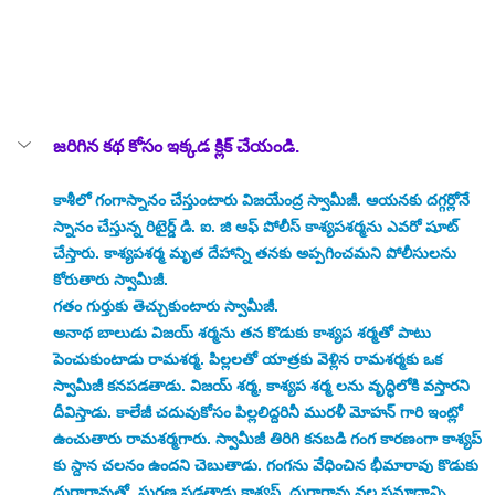
జరిగిన కథ 
కోసం ఇక్కడ క్లిక్ చేయండి.
కాశీలో గంగాస్నానం చేస్తుంటారు విజయేంద్ర స్వామీజీ. ఆయనకు దగ్గర్లోనే 
స్నానం చేస్తున్న రిటైర్డ్ డి. ఐ. జి ఆఫ్ పోలీస్ కాశ్యపశర్మను ఎవరో షూట్ 
చేస్తారు. కాశ్యపశర్మ మృత దేహాన్ని తనకు అప్పగించమని పోలీసులను 
కోరుతారు స్వామీజీ. 
గతం గుర్తుకు తెచ్చుకుంటారు స్వామీజీ. 
అనాథ బాలుడు విజయ్ శర్మను తన కొడుకు కాశ్యప శర్మతో పాటు 
పెంచుకుంటాడు రామశర్మ. పిల్లలతో యాత్రకు వెళ్లిన రామశర్మకు ఒక 
స్వామీజీ కనపడతాడు. విజయ్ శర్మ, కాశ్యప శర్మ లను వృద్ధిలోకి వస్తారని 
దీవిస్తాడు. కాలేజీ చదువుకోసం పిల్లలిద్దరినీ మురళీ మోహన్ గారి ఇంట్లో 
ఉంచుతారు రామశర్మగారు. స్వామీజీ తిరిగి కనబడి గంగ కారణంగా కాశ్యప్ 
కు స్దాన చలనం ఉందని చెబుతాడు. గంగను వేధించిన భీమారావు కొడుకు 
దుర్గారావుతో  ఘర్షణ పడతాడు కాశ్యప్. దుర్గారావు వల్ల ప్రమాదాన్ని 