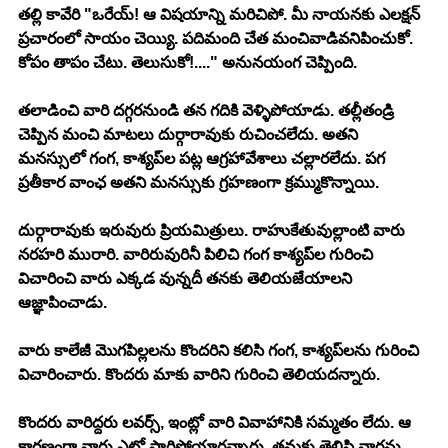
తల్లి కావేరి "ఒరేయ్! ఆ విషయాన్ని మరిచిపో. మీ నాయనకు ఎలక్షన్ 
ప్రచారంలో సాయం చెయ్యి. పదిమంది చేత మంచివాడివనిపించుకో. 
కోపం తాపం చేటు. తెలుసుకో!...." అనునయంగ చెప్పింది.
తలాడించి వారి దగ్గరనుండి తన గదికి వెళ్ళిపోయాడు. తల్లీతండ్రి 
చెప్పిన మంచి మాటలు దుర్గారావుకు రుచించలేదు. అతని 
మనస్సులో గంగ, కాశ్యప్‍ల పట్ల ఆగ్రహావేశాలు చల్లారలేదు. పగ 
ప్రతీకార వాంఛ అతని మనస్సుకు గ్రహణంగా క్రమ్ముకొన్నాయి.
దుర్గారావుకు ఇరువురు ప్రియమిత్రులు. రాహుకేతువుల్లాంటి వారు 
నరహరి మురారి. వారిరువురినీ పిలిచి గంగ కాశ్యప్‍ల గురించి 
విచారించి వారు ఎక్కడ వున్నదీ తనకు తెలియజేయాలని 
ఆజ్ఞాపించాడు.
వారు కాలేజీ మొగపిల్లలను కొందరిని కలిసి గంగ, కాశ్యప్‍లను గురించి 
విచారించారు. కొందరు మాకు వారిని గురించి తెలియదన్నారు.
కొందరు వారిద్దరు లవర్స్, ఇంట్లో వారి వివాహానికి సమ్మతం లేదు. ఆ 
కారణంగా వారు ఎటో పారిపోయారన్నారు. తమకు తెలిసి వార్తను 