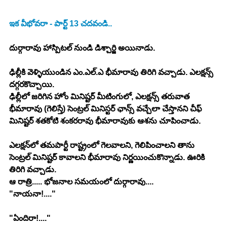
ఇక వీభోవరా - పార్ట్ 13 చదవండి.. 
దుర్గారావు హాస్పిటల్ నుండి డిశ్చార్జి అయినాడు.
ఢిల్లీకి వెళ్ళియుండిన ఎం.ఎల్.ఎ భీమారావు తిరిగి వచ్చాడు. ఎలక్షన్స్ 
దగ్గరకొచ్చాయి.
ఢిల్లీలో జరిగిన హోం మినిష్టర్ మీటింగులో, ఎలక్షన్స్ తరువాత 
భీమారావు (గెలిస్తే) సెంట్రల్ మినిస్టర్ ఛాన్స్ వచ్చేలా చేస్తానని చీఫ్ 
మినిష్టర్ శతకోటి శంకరరావు భీమారావుకు ఆశను చూపించాడు.
ఎలక్షన్‍లో తమపార్టీ రాష్ట్రంలో గెలవాలని, గెలిపించాలని తాను 
సెంట్రల్ మినిష్టర్ కావాలని భీమారావు నిర్ణయించుకొన్నాడు. ఊరికి 
తిరిగి వచ్చాడు.
ఆ రాత్రి..... భోజనాల సమయంలో దుర్గారావు....
"నాయనా!...."
"ఏందిరా!...."