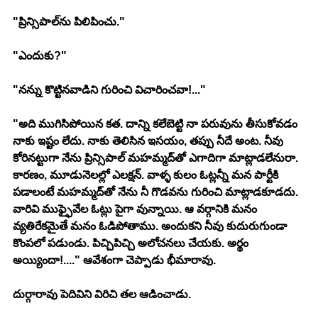
"ప్రిన్సిపాల్‍ను పిలిపించు."
"ఎందుకు?"
"నన్ను కొట్టినవాడిని గురించి విచారించవా!..."
"అది ముగిసిపోయిన కత. దాన్ని కలేబెట్టి నా పరువును తీసుకోవడం 
నాకు ఇష్టం లేదు. నాకు తెలిసిన ఇసయం, తప్పు నీదే అంట. నీవు 
కోరినట్టుగా నేను ప్రిన్సిపాల్ మహమ్మద్‍తో ఎగాదిగా మాట్లాడలేనురా. 
కారణం, మూడునెలల్లో ఎలక్షన్. వాళ్ళ కులం ఓట్లన్నీ మన పార్టీకి 
పడాలంటే మహమ్మద్‍తో నేను నీ గొడవను గురించి మాట్లాడకూడదు. 
వారివి ముఫ్ఫైవేల ఓట్లు పైగా వున్నాయి. ఆ వర్గానికి మనం 
వ్యతిరేకమైతే మనం ఓడిపోతాము. అందుకని నీవు కుదురుగుండా 
కొంపలో పడుండు. పిచ్చిపిచ్చి అలోచనలు చేయకు. అర్థం 
అయ్యిందా!...." ఆవేశంగా చెప్పాడు భీమారావు.
దుర్గారావు పెదివిని విరిచి తల ఆడించాడు.