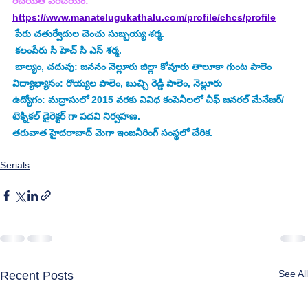
రచయిత పరిచయం:
https://www.manatelugukathalu.com/profile/chcs/profile
 పేరు చతుర్వేదుల చెంచు సుబ్బయ్య శర్మ.
 కలంపేరు సి హెచ్ సి ఎస్ శర్మ.
 బాల్యం, చదువు: జననం నెల్లూరు జిల్లా కోవూరు తాలూకా గుంట పాలెం 
విద్యాభ్యాసం: రొయ్యల పాలెం, బుచ్చి రెడ్డి పాలెం, నెల్లూరు
ఉద్యోగం: మద్రాసులో 2015 వరకు వివిధ కంపెనీలలో చీఫ్ జనరల్ మేనేజర్/
టెక్నికల్ డైరెక్టర్ గా పదవి నిర్వహణ.
తరువాత హైదరాబాద్ మెగా ఇంజనీరింగ్ సంస్థలో చేరిక.
Serials
See All
Recent Posts