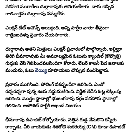
నరహరి మురారీలు దుర్గారావుకు తెలియజేశారు. వారు చెప్పిన 
గాలివార్తను దుర్గారావు నమ్మలేదు. 
ఎలక్షన్ డేట్ అనౌన్స్ అయ్యింది. అన్ని పార్టీల వారూ తీవ్రంగా 
రాత్రింబవళ్ళు ప్రచారం చేయసాగారు.
దుర్గారావు అతని మిత్రులు ఎలక్షన్ ప్రచారంలో పాల్గొన్నారు. ఇల్లిల్లూ 
తిరిగి భీమారావుకు మీ అమూల్యమైన ఓటును క్యాండిల్ (కొవ్వొత్తి) 
గుర్తుకు వేసి గెలిపించవలసిందిగా కోరారు. లేబర్ కాలనీ పేద జనాలకు 
మందును, ఓటు 
వెయ్యి
 రూపాయలు చొప్పున పంచిపెట్టారు.
ప్రచారం ముగిసింది. పోలింగ్ పకడ్బందీగా జరిగింది. ఎంతో 
రచ్చరచ్చగా వున్న ఊరు సద్దుమణిగింది. నిర్ణీత తేదీన ఓట్ల లెక్కింపు 
జరిగింది. మొత్తం స్థానాల్లో భుజంగరావు వర్గం పదహారు స్థానాల్లో 
గెలిచింది. ఆపోజిట్ పార్టీకి అఖండ విజయం.
భీమారావు డిపాజిట్ కోల్పోయాడు. నెత్తిన గుడ్డ వేసుకొని కన్నీరు 
కార్చాడు. వీరి నాయకుడు శతకోటి శంకరయ్య (CM) కూడా డిపాజిట్ 