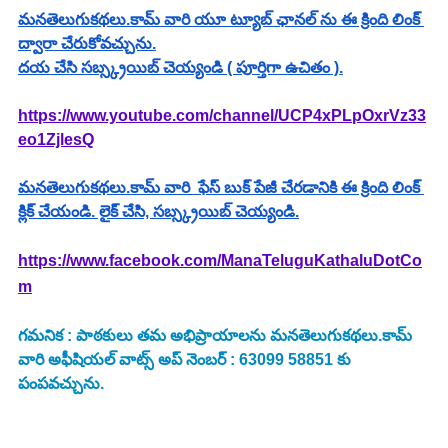
మనతెలుగుకథలు.కామ్ వారి యూ ట్యూబ్ ఛానల్ ను ఈ క్రింది లింక్ 
ద్వారా చేరుకోవచ్చును.
దయ చేసి సబ్స్క్రయిబ్ చెయ్యండి ( పూర్తిగా ఉచితం ).
https://www.youtube.com/channel/UCP4xPLpOxrVz33
eo1ZjlesQ
మనతెలుగుకథలు.కామ్ వారి  ఫేస్ బుక్ పేజీ చేరడానికి ఈ క్రింది లింక్ 
క్లిక్ చేయండి. లైక్ చేసి, సబ్స్క్రయిబ్ చెయ్యండి.
https://www.facebook.com/ManaTeluguKathaluDotCo
m
గమనిక : పాఠకులు తమ అభిప్రాయాలను మనతెలుగుకథలు.కామ్ 
వారి అఫీషియల్ వాట్స్ అప్ నెంబర్ : 63099 58851 కు 
పంపవచ్చును.