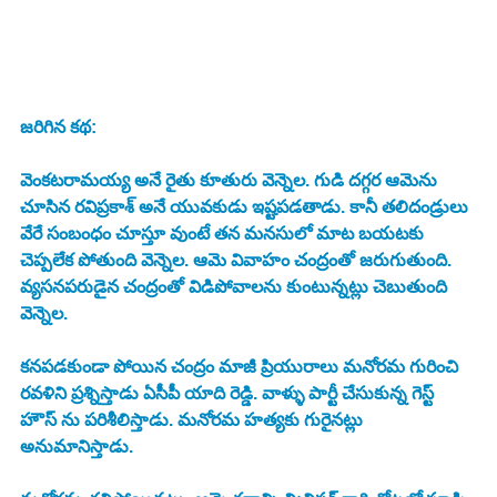
జరిగిన కథ:
వెంకటరామయ్య అనే రైతు కూతురు వెన్నెల. గుడి దగ్గర ఆమెను 
చూసిన రవిప్రకాశ్‌ అనే యువకుడు ఇష్టపడతాడు. కానీ తలిదండ్రులు 
వేరే సంబంధం చూస్తూ వుంటే తన మనసులో మాట బయటకు 
చెప్పలేక పోతుంది వెన్నెల. ఆమె వివాహం చంద్రంతో జరుగుతుంది. 
వ్యసనపరుడైన చంద్రంతో విడిపోవాలను కుంటున్నట్లు చెబుతుంది 
వెన్నెల. 
కనపడకుండా పోయిన చంద్రం మాజీ ప్రియురాలు మనోరమ గురించి 
రవళిని ప్రశ్నిస్తాడు ఏసీపీ యాది రెడ్డి. వాళ్ళు పార్టీ చేసుకున్న గెస్ట్ 
హౌస్ ను పరిశీలిస్తాడు. మనోరమ హత్యకు గురైనట్లు 
అనుమానిస్తాడు. 