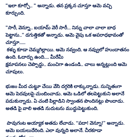
"ఇలా కూర్చో.. " అన్నాడు. తన ప్రక్కన చూస్తూ ఆమె వచ్చి 
కూర్చుంది. 
"సారీ, వెన్నూ.. ఐయామ్‌ వెరీ సారీ... నిన్ను చాలా చాలా బాధ 
పెట్టాను..” డగుత్తికతో అన్నాడు. ఆమె వైపు ఒక అపరాధభావంతో 
చూస్తూ..... 
 కళ్ళు కూడా చెమ్మగిల్లాయి. ఆమె నవ్వంది. ఆ నవ్వులో హుందాతనం 
ఉంది. ఓదార్పు ఉంది.... మీరేమీ
క్షమాపనలు చెప్పొద్దు.. మంచిగా ఉండండి.. చాలు అన్నట్లుంది ఆమె 
చూపులు. 
భుజం మీద చుట్టూ చేయి వేసి దగ్గరికి లాక్కున్నాడు. సున్నితంగా 
ఆమె పెదవులపై చుంబించాడు. ఆమె ఒడిలో తలపెట్టుకుని అలానే 
పడుకున్నాడు. ఏ చంటి పిల్లాడిని స్వాంతన పొందినట్లు పొందాడు. 
అతడి పై వాలి అతడి నుదుటను ముద్దుపెట్టుకుంది. 
 పావుగంట అయ్యాక అతడు లేచాడు. “పదా! వెన్నూ!” అన్నాడు. 
ఆమె బయలుదేరింది. ఎలా వున్నది అలానే. చీరకూడా 