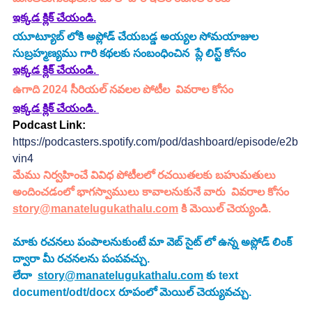
ఇక్కడ క్లిక్ చేయండి.
యూట్యూబ్ లోకి అప్లోడ్ చేయబడ్డ 
అయ్యల సోమయాజుల 
సుబ్రహ్మణ్యము
 గారి కథలకు సంబంధించిన  ప్లే లిస్ట్ కోసం 
ఇక్కడ క్లిక్ చేయండి.
ఉగాది 2024 సీరియల్ నవలల పోటీల  వివరాల కోసం 
ఇక్కడ క్లిక్ చేయండి.
Podcast Link: 
https://podcasters.spotify.com/pod/dashboard/episode/e2b
vin4
మేము నిర్వహించే వివిధ పోటీలలో రచయితలకు బహుమతులు 
అందించడంలో భాగస్వాములు కావాలనుకునే వారు  వివరాల కోసం 
story@manatelugukathalu.com
 కి మెయిల్ చెయ్యండి.
మాకు రచనలు పంపాలనుకుంటే మా వెబ్ సైట్ లో ఉన్న అప్లోడ్ లింక్ 
ద్వారా మీ రచనలను పంపవచ్చు.
లేదా  
story@manatelugukathalu.com
 కు text 
document/odt/docx రూపంలో మెయిల్ చెయ్యవచ్చు.