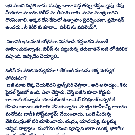
ఇది మంచి పద్దతి కాదు. నువ్వు చాలా పెద్ద తప్పు చేస్తున్నావు. రేపు 
మీడియా ముందు దిలీప్‌ ను తీసుకు రాకు. మనం మంత్రి గారిని 
గౌరవించాలి. అక్కర లేని కేసులో ఉత్సాహం ప్రదర్శించవా, ప్రమోషన్‌ 
ఉండదు.. నీ కెరీర్‌ కు కూడా.... దిలీప్‌ ను వదిలెయ్‌”. 
 నిజానికి ఇటువంటి బోధనలు వినవలసి వస్తుందని ముందే 
ఊహించుకున్నాడు. దిలీప్‌ ను పట్టుకున్న తరువాతనే ఐజీ లో కదలిక 
వచ్చింది. ఇప్పుడేం చెయ్యాలి.. 
దిలీప్‌ ను వదిలివెయ్యడమా ! లేక ఐజీ మాటను లెక్కచెయ్యక 
పోవడమా?
 ఐజీ మాట లెక్క చేయలేదని ట్రాన్స్‌పర్‌ చేస్తారా.. అది అసాధ్యం.. కేసు 
ఫైనల్‌ స్టేజిలో ఉంది. ఎలా చేస్తారు. చేస్తే ఐజీని కూడా కోర్టుకు 
లాగాలనుకున్నాడు. తలచుకుంటే లాయర్‌ రవిప్రకాశ్‌ ఇప్పటి కే 
కేసును బలంగా తయారు చేసుకున్నాడు. మొత్తం కూపీలన్నీ లాగాడు. 
మనోరమ బాడీకి పోస్ట్‌మార్టమ్ చేయించాడు. ఒంటి మీదున్న 
వేలిముద్రలతో సరి చూపించాడు. చంద్రం, యాదయ్య, మల్లమ్మ 
చెప్పిన సాక్ష్యాలు, మనోరమ శవంని పూడ్చిన జాగా యొక్క ఫోటోలు 