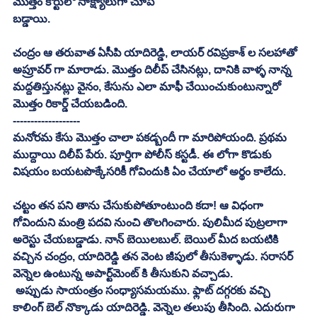
మొత్తం కోర్టులో సాక్ష్యాలుగా చూప
బడ్డాయి. 
చంద్రం ఆ తరువాత ఏసీపి యాదిరెడ్డి, లాయర్‌ రవిప్రకాశ్‌ ల సలహాతో 
అప్రూవర్‌ గా మారాడు. మొత్తం దిలీప్‌ చేసినట్లు, దానికి వాళ్ళ నాన్న 
మద్దతిస్తునట్లు వైనం, కేసును ఎలా మాఫీ చేయించుకుంటున్నారో 
మొత్తం రికార్డ్‌ చేయబడింది. 
-------------------
మనోరమ కేసు మొత్తం చాలా పకడ్బందీ గా మారిపోయంది. ప్రథమ 
ముద్దాయి దిలీప్‌ పేరు. పూర్తిగా పోలీస్‌ కస్టడీ. ఈ లోగా కొడుకు 
విషయం బయటపొక్కేసరికీ గోవిందుకి ఏం చేయాలో అర్థం కాలేదు. 
చట్టం తన పని తాను చేసుకుపోతూంటుంది కదా! ఆ విధంగా 
గోవిందుని మంత్రి పదవి నుంచి తొలగించారు. పులిమీద పుట్రలాగా 
అరెస్టు చేయబడ్డాడు. నాన్‌ బెయిలబుల్‌. బెయిల్‌ మీద బయటికి 
వచ్చిన చంద్రం, యాదిరెడ్డి తన వెంట జీపులో తీసుకెళ్ళాడు. సరాసర్ 
వెన్నెల ఉంటున్న అపార్ట్‌మెంట్‌ కి తీసుకుని వచ్చాడు. 
 అప్పుడు సాయంత్రం సంధ్యాసమయము. ఫ్లాట్ దగ్గరకు వచ్చి 
కాలింగ్‌ బెల్‌ నొక్కాడు యాదిరెడ్డి. వెన్నెల తలుపు తీసింది. ఎదురుగా 