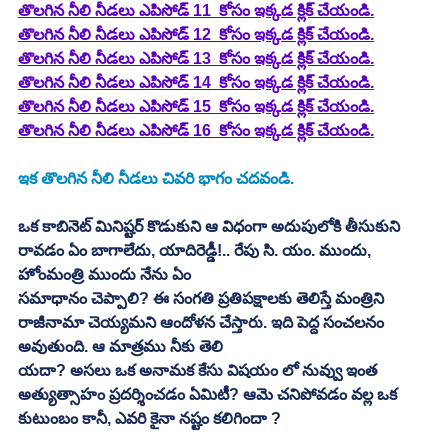
తొలగిన నీలి నీడలు ఎపిసోడ్ 11  కోసం ఇక్కడ క్లిక్ చేయండి.
తొలగిన నీలి నీడలు ఎపిసోడ్ 12  కోసం ఇక్కడ క్లిక్ చేయండి.
తొలగిన నీలి నీడలు ఎపిసోడ్ 13  కోసం ఇక్కడ క్లిక్ చేయండి.
తొలగిన నీలి నీడలు ఎపిసోడ్ 14  కోసం ఇక్కడ క్లిక్ చేయండి.
తొలగిన నీలి నీడలు ఎపిసోడ్ 15  కోసం ఇక్కడ క్లిక్ చేయండి.
తొలగిన నీలి నీడలు ఎపిసోడ్ 16  కోసం ఇక్కడ క్లిక్ చేయండి.
ఇక తొలగిన నీలి నీడలు చివరి భాగం చదవండి. 
ఒక కాబినెట్‌ మినిష్టర్‌ కొడుకుని ఆ విధంగా అదుపులోకి తీసుకుని 
రావడం ఏం బాగాలేదు, యాదిరెడ్డీ!.. రేపు సి. యం. ముందు, 
హోంమంత్రి ముందు నేను ఏం
సమాధానం చెప్పాలి? ఈ సంగతి ప్రతిపక్షాలకు తెలిస్తే మంత్రిని 
రాజీనామా చెయ్యమని ఆందోళన చేస్తారు. ఇది పెద్ద సంచలనం 
అవుతుంది. ఆ మాత్రము నీకు తెలి
యదా? అసలు ఒక అనామక కేసు విషయం లో నువ్వు ఇంత 
అత్యుత్సాహం ప్రదర్శించడం ఏమిటీ? ఆమె చనిపోవడం వల్ల ఒక 
కుటుంబం కానీ, ఎవరి కైనా నష్టం కలిగిందా ? 