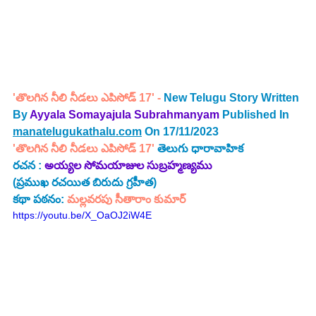
'తొలగిన నీలి నీడలు ఎపిసోడ్ 17' - 
New Telugu Story Written 
By 
Ayyala Somayajula Subrahmanyam
Published In 
manatelugukathalu.com
 On 17/11/2023
'తొలగిన నీలి నీడలు ఎపిసోడ్ 17'
తెలుగు ధారావాహిక 
రచన :
అయ్యల సోమయాజుల సుబ్రహ్మణ్యము 
(ప్రముఖ రచయిత బిరుదు గ్రహీత) 
కథా పఠనం:
 మల్లవరపు సీతారాం కుమార్
https://youtu.be/X_OaOJ2iW4E