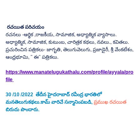
రచయిత పరిచయం
రచనలు -ఆర్థిక ,రాజకీయ, సామాజిక, అధ్యాత్మిక వ్యాసాలు.
అధ్యాత్మిక, సామాజిక, కుటుంబ, చారిత్రక కథలు, నవలు., కవితలు.
ప్రచురించిన పత్రికలు- జాగృతి, తెలుగువెలుగు, ప్రజాడైరీ, శ్రీ వేంకటేశం,
ఆంధ్రభూమి, " ఈ" పత్రికలు.
https://www.manatelugukathalu.com/profile/ayyala/pro
file 
30 /10 /2022  తేదీన హైదరాబాద్ రవీంద్ర భారతిలో 
మనతెలుగుకథలు.కామ్ వారిచే సన్మానింపబడి, 
ప్రముఖ రచయిత
బిరుదు పొందారు. 