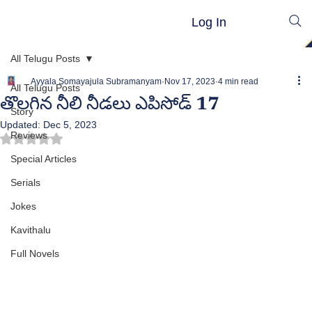
Log In
All Telugu Posts
Ayyala Somayajula Subramanyam
Nov 17, 2023
4 min read
All Telugu Posts
తొలగిన నీలి నీడలు ఎపిసోడ్ 17
Story
Updated:
Dec 5, 2023
Reviews
Rated NaN out of 5 stars.
Special Articles
Serials
Jokes
Kavithalu
Full Novels