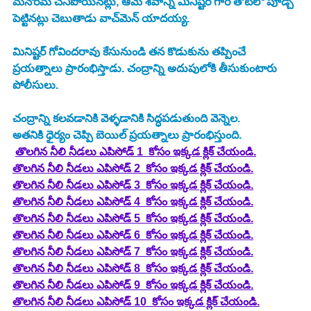
మనోరమ చనిపోయినట్లు, ఆమె శవాన్ని మినిష్టర్ గారి తోటలో పూడ్చి 
పెట్టినట్లు చెబుతాడు వాచ్‌మెన్‌ యాదయ్య. 
మినిష్టర్ గోవిందరావు కేసునుండి తన కొడుకును తప్పించే 
ప్రయత్నాలు ప్రారంభిస్తాడు. చంద్రాన్ని అదుపులోకి తీసుకుంటారు 
పోలీసులు. 
చంద్రాన్ని కలవడానికి వెళ్ళడానికి సిద్ధపడుతుంది వెన్నెల. 
అతనికి ధైర్యం చెప్పి బెయిల్ ప్రయత్నాలు ప్రారంభిస్తుంది.
తొలగిన నీలి నీడలు ఎపిసోడ్ 1  కోసం ఇక్కడ క్లిక్ చేయండి.
తొలగిన నీలి నీడలు ఎపిసోడ్ 2  కోసం ఇక్కడ క్లిక్ చేయండి.
తొలగిన నీలి నీడలు ఎపిసోడ్ 3  కోసం ఇక్కడ క్లిక్ చేయండి.
తొలగిన నీలి నీడలు ఎపిసోడ్ 4  కోసం ఇక్కడ క్లిక్ చేయండి.
తొలగిన నీలి నీడలు ఎపిసోడ్ 5  కోసం ఇక్కడ క్లిక్ చేయండి.
తొలగిన నీలి నీడలు ఎపిసోడ్ 6  కోసం ఇక్కడ క్లిక్ చేయండి.
తొలగిన నీలి నీడలు ఎపిసోడ్ 7  కోసం ఇక్కడ క్లిక్ చేయండి.
తొలగిన నీలి నీడలు ఎపిసోడ్ 8  కోసం ఇక్కడ క్లిక్ చేయండి.
తొలగిన నీలి నీడలు ఎపిసోడ్ 9  కోసం ఇక్కడ క్లిక్ చేయండి.
తొలగిన నీలి నీడలు ఎపిసోడ్ 10  కోసం ఇక్కడ క్లిక్ చేయండి.