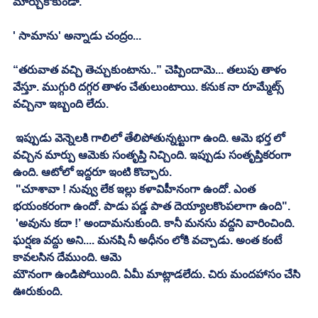
మార్చుకోకుండా. 
' సామాను' అన్నాడు చంద్రం... 
“తరువాత వచ్చి తెచ్చుకుంటాను..” చెప్పిందామె... తలుపు తాళం 
వేస్తూ. ముగ్గురి దగ్గర తాళం చేతులుంటాయి. కనుక నా రూమ్మేట్స్‌ 
వచ్చినా ఇబ్బంది లేదు. 
 ఇప్పుడు వెన్నెలకి గాలిలో తేలిపోతున్నట్టుగా ఉంది. ఆమె భర్త లో 
వచ్చిన మార్పు ఆమెకు సంతృప్తి నిచ్చింది. ఇప్పుడు సంతృప్తికరంగా 
ఉంది. ఆటోలో ఇద్దరూ ఇంటి కొచ్చారు. 
 "చూశావా ! నువ్వు లేక ఇల్లు కళావిహీనంగా ఉందో. ఎంత 
భయంకరంగా ఉందో. పాడు పడ్డ పాత దెయ్యాలకొంపలాగా ఉంది". 
 'అవును కదా !’ అందామనుకుంది. కానీ మనసు వద్దని వారించింది. 
ఘర్షణ వద్దు అని.... మనషి నీ అధీనం లోకి వచ్చాడు. అంత కంటే 
కావలసిన దేముంది. ఆమె 
మౌనంగా ఉండిపోయింది. ఏమీ మాట్లాడలేదు. చిరు మందహాసం చేసి 
ఊరుకుంది. 