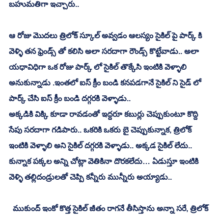
బహుమతిగా ఇచ్చారు..
ఆ రోజు మొదలు త్రిలోక్ స్కూల్ అవ్వడం ఆలస్యం సైకిల్ పై పార్క్ కి 
వెళ్ళి తన ఫ్రెండ్స్ తో కలిసి అలా సరదాగా రౌండ్స్ కొట్టేవాడు.. అలా 
యధావిధిగా ఒక రోజు పార్క్ లో సైకిల్ తొక్కేసి ఇంటికి వెళ్ళాలి 
అనుకున్నాడు .ఇంతలో ఐస్ క్రీం బండి కనపడగానే సైకిల్ ని సైడ్ లో 
పార్క్ చేసి ఐస్ క్రీం బండి దగ్గరకి వెళ్ళాడు..
అక్కడికి విక్కి కూడా రావడంతో ఇద్దరూ కబుర్లు చెప్పుకుంటూ కొద్ది 
సేపు సరదాగా గడిపారు.. ఒకరికి ఒకరు బై చెప్పుకున్నాక, త్రిలోక్ 
ఇంటికి వెళ్ళాలి అని సైకిల్ దగ్గరకి వెళ్ళాడు.. అక్కడ సైకిల్ లేదు.. 
కున్నాక పక్కల అన్ని చోట్లా వెతికినా దొరకలేదు… ఏడుస్తూ ఇంటికి 
వెళ్ళి తల్లిదండ్రులతో చెప్పి కన్నీరు మున్నీరు అయ్యాడు..
  ముకుంద్ ఇంకో కొత్త సైకిల్ జీతం రాగనే తీసిస్తాను అన్నా సరే, త్రిలోక్ 