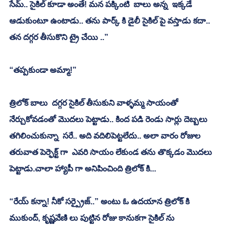
సేమ్.. సైకిల్ కూడా అంతే! మన పక్కింటి  బాలు అన్న  ఇక్కడే 
ఆడుకుంటూ ఉంటాడు.. తను పార్క్ కి డైలీ సైకిల్ పై వస్తాడు కదా.. 
తన దగ్గర తీసుకొని ట్రై చేయి ..”
“తప్పకుండా అమ్మా!”
త్రిలోక్ బాలు  దగ్గర సైకిల్ తీసుకుని వాళ్ళమ్మ సాయంతో 
నేర్చుకోవడంతో మొదలు పెట్టాడు.. కింద పడి రెండు సార్లు దెబ్బలు 
తగిలించుకున్నా  సరే.. అది వదిలిపెట్టలేదు.. అలా వారం రోజుల 
తరువాత పెర్ఫెక్ట్ గా  ఎవరి సాయం లేకుండ తను తొక్కడం మొదలు 
పెట్టాడు.చాలా హ్యాపీ గా అనిపించింది త్రిలోక్ కి...
“రేయ్ కన్నా! నీకో సర్ప్రైజ్..” అంటు ఓ ఉదయాన త్రిలోక్ కి 
ముకుంద్, కృష్ణవేణి లు పుట్టిన రోజు కానుకగా సైకిల్ ను  