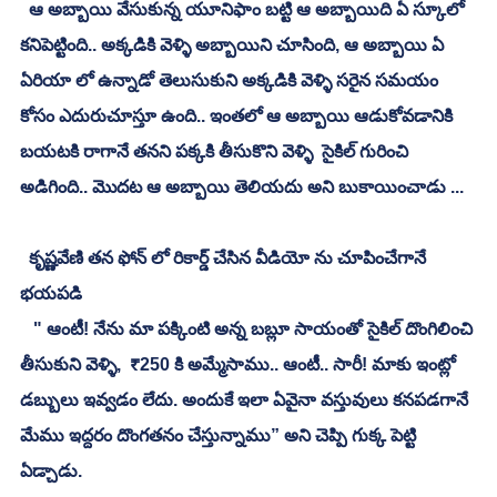
  ఆ అబ్బాయి వేసుకున్న యూనిఫాం బట్టి ఆ అబ్బాయిది ఏ స్కూలో 
కనిపెట్టింది.. అక్కడికి వెళ్ళి అబ్బాయిని చూసింది, ఆ అబ్బాయి ఏ 
ఏరియా లో ఉన్నాడో తెలుసుకుని అక్కడికి వెళ్ళి సరైన సమయం 
కోసం ఎదురుచూస్తూ ఉంది.. ఇంతలో ఆ అబ్బాయి ఆడుకోవడానికి 
బయటకి రాగానే తనని పక్కకి తీసుకొని వెళ్ళి  సైకిల్ గురించి 
అడిగింది.. మొదట ఆ అబ్బాయి తెలియదు అని బుకాయించాడు ...
  కృష్ణవేణి తన ఫోన్ లో రికార్డ్ చేసిన వీడియో ను చూపించేగానే 
భయపడి
   " ఆంటీ! నేను మా పక్కింటి అన్న బబ్లూ సాయంతో సైకిల్ దొంగిలించి 
తీసుకుని వెళ్ళి,  ₹250 కి అమ్మేసాము.. ఆంటీ.. సారీ! మాకు ఇంట్లో 
డబ్బులు ఇవ్వడం లేదు. అందుకే ఇలా ఏవైనా వస్తువులు కనపడగానే 
మేము ఇద్దరం దొంగతనం చేస్తున్నాము” అని చెప్పి గుక్క పెట్టి 
ఏడ్చాడు.