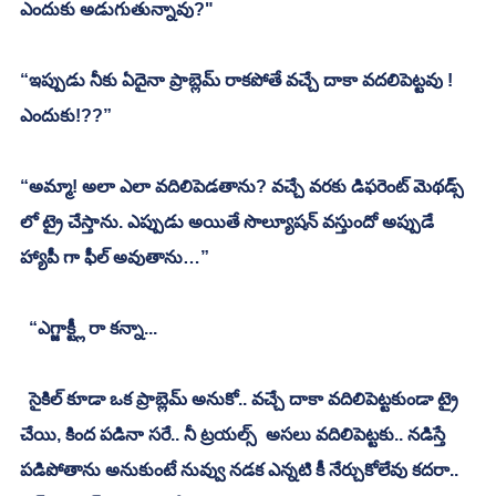
ఎందుకు అడుగుతున్నావు?"
“ఇప్పుడు నీకు ఏదైనా ప్రాబ్లెమ్ రాకపోతే వచ్చే దాకా వదలిపెట్టవు ! 
ఎందుకు!??”
“అమ్మా! అలా ఎలా వదిలిపెడతాను? వచ్చే వరకు డిఫరెంట్ మెథడ్స్ 
లో ట్రై చేస్తాను. ఎప్పుడు అయితే సొల్యూషన్ వస్తుందో అప్పుడే 
హ్యాపీ గా ఫీల్ అవుతాను…”
  “ఎగ్జాక్ట్లీ రా కన్నా...
  సైకిల్ కూడా ఒక ప్రాబ్లెమ్ అనుకో.. వచ్చే దాకా వదిలిపెట్టకుండా ట్రై 
చేయి, కింద పడినా సరే.. నీ ట్రయల్స్  అసలు వదిలిపెట్టకు.. నడిస్తే 
పడిపోతాను అనుకుంటే నువ్వు నడక ఎన్నటి కీ నేర్చుకోలేవు కదరా.. 