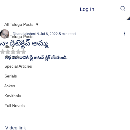
Log In
All Telugu Posts
Dhanalakshmi N
Jul 6, 2022
5 min read
All Telugu Posts
నా డిటెక్టివ్ అమ్మ
Story
Rated NaN out of 5 stars.
Reviews
కథ వినడానికి ప్లే బటన్ క్లిక్ చేయండి.
Special Articles
Serials
Jokes
Kavithalu
Full Novels
Video link