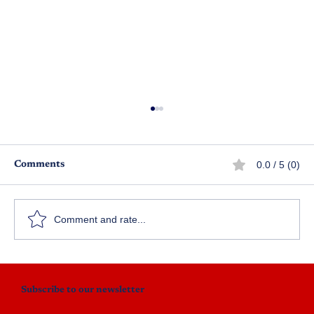
0.0 / 5 (0)
Comments
మట్టపాలెం అడ్డరోడ్డు
Comment and rate...
Subscribe to our newsletter