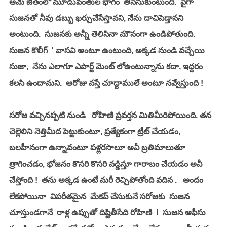
ఆమె జీతంలో మూడువంతుల భాగం  తీసేసుకుంటుంది.  పైగా 
సుజనతో నీవు డబ్బు ఖర్చుచేసేస్తావని, నేను దాచిపెడ్తానని 
అంటుంది.  సుజనకు అన్నీ తెలిసినా మౌనంగా ఉండిపోతుంది.  
సుజన కొలీగ్  ' వాసవి అంటూ ఉంటుంది, అక్కడ నుండి వచ్చేయి 
సుజా,  నేను ఎలాగూ ఎపార్ట్ మెంట్ లోఉంటున్నాను కదా, ఇద్దరం 
కలసి ఉందామని.  ఆరోజు వస్తే చూద్దాములే అంటూ నవ్వేస్తుంది !
సరోజ వచ్చినప్పటి నుండి   రోహిణి ప్రవర్తన మితిమీరిపోయింది. తన 
చెల్లెలిని నెత్తిమీద పెట్టుకుంటూ, ప్రత్యేకంగా ట్రీట్ చేయడం,  
బలహీనంగా ఉన్నావంటూ పళ్లరసాలూ అవీ బ్రతిమాలుతూ 
త్రాగించడం, భోజనం కొసరి కొసరి వడ్డిస్తూ గారాబం చేయడం అవీ 
చేస్తోంది !  తను అక్కడ ఉంటే మరీ రెచ్చిపోతోంది వదిన .   అందం 
లేకపోయినా  విపరీతమైన  మేకప్ చేసుకునే సరోజకు  సుజన 
చూస్తుండగానే  రాళ్ల ఉప్పుతో దిష్టితీసేది రోహిణి  !  సుజన ఆఫీసు 