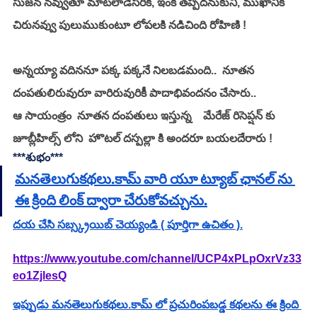
సుజన నవ్వుతూ మాటలాడేసరికి, ఇంక తప్పదనుకుని, ముఖానికి 
చిరునవ్వు పులుముకుంటూ లోపలకి నడిచింది రోహిణి !
అన్నయ్యా వదిననూ పక్క పక్కనే నిలబడమంది..  నూతన 
దంపతులిరువురూ వారిరువురికీ పాదాభివందనం చేసారు..
ఆ సాయంత్రం  నూతన దంపతులు ఇస్తున్న    మేరేజ్ రిసెప్షన్ కు  
జూబ్లీహిల్స్ లోని  హొటల్ దస్పల్లా కి అందరూ బయలదేరారు !
***శుభం***
మనతెలుగుకథలు.కామ్ వారి యూ ట్యూబ్ ఛానల్ ను 
ఈ క్రింది లింక్ ద్వారా చేరుకోవచ్చును.
దయ చేసి సబ్స్క్రయిబ్ చెయ్యండి ( పూర్తిగా ఉచితం ).
https://www.youtube.com/channel/UCP4xPLpOxrVz33
eo1ZjlesQ
ఇప్పుడు మనతెలుగుకథలు.కామ్ లో ప్రచురింపబడ్డ కథలను ఈ క్రింది 