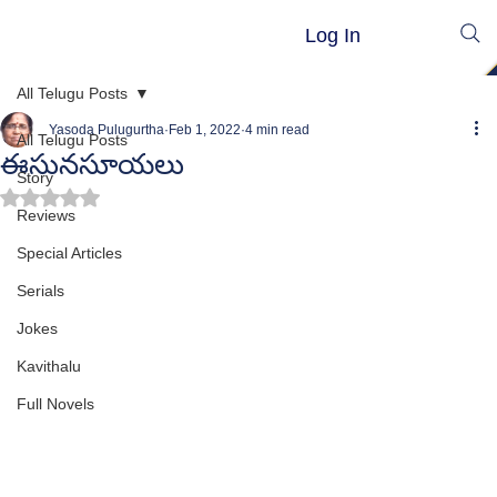
Log In
All Telugu Posts
Yasoda Pulugurtha
Feb 1, 2022
4 min read
All Telugu Posts
ఈసునసూయలు
Story
Rated NaN out of 5 stars.
Reviews
Special Articles
Serials
Jokes
Kavithalu
Full Novels