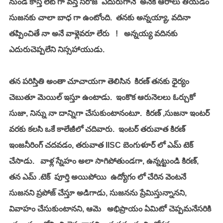
నుండి కాస్త లేట్ గా వస్తే సరోజ  ఎదురుగానే  అనేక ఆరాలు తీయడం 
సుజనకు చాలా బాధ గా ఉంటోంది.  తనకు అన్నయ్యా, వదినా 
తప్పించితే నా అనే వాళ్లెవరూ లేరు   !   అన్నయ్య వదినకు 
ఎదురుచెప్పలేని నిస్సహాయుడు.  
తన పరిస్తితి అంతా చూచాయగా తెలిసిన  కిరణ్ తనకు ధైర్యం 
చెబుతూ మెయిల్ ఇస్తూ ఉంటాడు.  ఇంకొక ఆరునెలలు ఓర్చుకో 
సుజా, నిన్ను నా దాన్నిగా చేసుకుంటానంటూ.  కిరణ్ ,సుజనా ఇంటర్ 
వరకు కలసి ఒకే కాలేజీలో చదివారు.  ఇంటర్ తరువాత కిరణ్ 
ఇంజనీరింగ్ చదవడం, తరువాత IISC బెంగుళూర్ లో ఎమ్ టెక్ 
చేసాడు.   వాళ్ల స్నేహం అలా సాగిపోతుండగా, ఉన్నట్టుండి కిరణ్,   
తన ఎమ్ .టెక్  పూర్తి అయిపోయి  ఉద్యోగం లో చేరిన వెంటనే  
సుజనని ప్రపోజ్ చేస్తూ అడిగాడు, సుజనను ప్రేమిస్తున్నానని, 
వివాహం చేసుకుంటానని, ఆమె   అభిప్రాయం ఏమిటో చెప్పమనేసరికి 