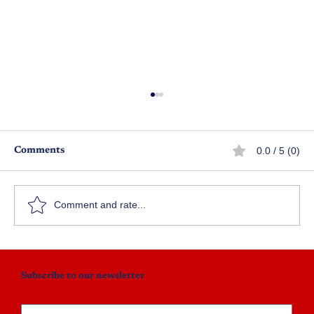
0.0 / 5 (0)
Comments
హితుడు
క
Comment and rate...
Subscribe to our newsletter