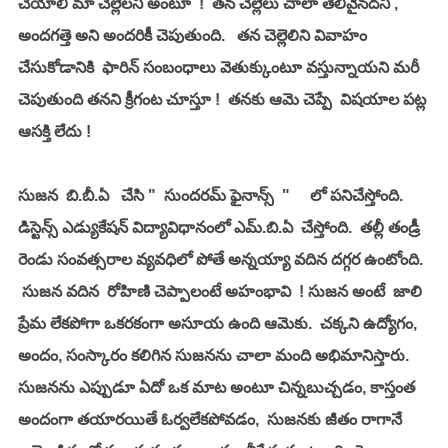
చేయాలి మా చెల్లెలని అంటూ  !  తన చెల్లెలు చాలా తెలివైనదని , 
అందగత్తె అని అందరికీ చెపుతుంది.   తన చెల్లెలిని వివాహం  
చేసుకోడానికి  ఫారిన్ సంబంధాలు వెతుక్కుంటూ వస్తున్నాయని మరీ 
చెపుతుంది తనని క్రీగంట చూస్తూ !  తనకు ఆమె చెప్పే  విషయాల పట్ల 
ఆసక్తి లేదు !
సుజన  బి.బీ.ఏ   చేసి "  సుందరమ్ ఫైనాన్స్  "     లో పనిచేస్తోంది.  
డిస్టెన్స్ ఎడ్యుకేషన్ విద్యావిధానంలో ఎమ్.బి.ఏ  చేస్తోంది.  తల్లీ తండ్రీ 
రెండు సంవత్సరాల వ్యవధిలో పోతే అన్నయ్యా వదిన దగ్గర ఉంటోంది. 
 సుజన వదిన  రోహిణి చెప్పాలంటే అహంభావి  ! సుజన అంటే  జాలి 
ప్రేమ లేకపోగా ఒకరకంగా అసూయ ఉంది ఆమెకు.  చక్కని ఉద్యోగం, 
అందం, సంస్కారం కలిగిన సుజనను చాలా మంది అభిమానిస్తారు.    
సుజనను ఎప్పుడూ ఏదో ఒక మాట అంటూ చిన్నబుచ్చడం, కాస్తంత 
అందంగా తయారయితే ఓర్వలేకపోవడం,  సుజనకు జీతం రాగానే  