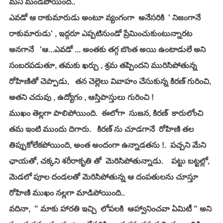
మని మండిపోయింది..  
ఎవడో ఆ రాకుమారుడు అంటూ వ్యంగంగా  అనేసరికి  ' నిజంగానే 
రాకుమారుడు' , ఇద్గరూ ఎప్పటినుండో ప్రేమించుకుంటున్నారట 
అనగానే   'ఆ...ఎవడో ... అంతకు తగ్గ బొంత అయి ఉంటాడులే అని 
సంబరపడుతూ, తమకు ఖర్చు , శ్రమ తప్పిందని మురిసిపోతున్న 
రోహిణితో చెప్పాడు,   తన చెల్లెలు వివాహం చేసుకున్న కిరణ్ గురించి, 
అతని చదువు , ఉద్యోగం , ఆస్తిపాస్తులు గురించి !   
ముఖం తెల్లగా పాలిపోయింది.  ఈలోగా  సుజన, కిరణ్  కారులోంచి   
తమ ఇంటి ముందు దిగారు.   కిరణ్ ను చూడగానే  రోహిణి తల 
తిప్పుకోలేకపోయింది, అంత అందంగా ఉన్నాడతను !.  పచ్చని మేని 
ఛాయతో, చక్కని శరీరాకృతి తో  మెరిసిపోతున్నాడు.    పట్టు బట్టల్లో, 
మెడలో పూల దండలతో మెరిసిపోతున్న ఆ దంపతులను చూస్తూ 
రోహిణి ముఖం నల్లగా మాడిపోయింది..  
వదినా,  " మాకు హారతి ఇచ్చి  లోపలకి  ఆహ్వానించవా ఏమిటీ " అని 