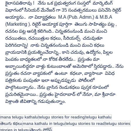
కైలాసపతిరావు !   నేను ఒక ప్రభుత్వరంగ సంస్తలో  మార్కెటింగ్ 
విభాగంలో సీనియర్ మేనేజర్ గా 35 సంవత్సరములు పనిచేసి రిటైర్ 
అయ్యాను..  నా విద్యార్హతలు  M.A (Pub. Admn.) & M.B.A 
(Marketing ). రిటైర్ అయ్యాక పూర్తిగా  తెలుగు సాహిత్యం పట్ల , 
రచనల పట్ల ఆసక్తి కలిగింది.. చిన్నతనంనుండి మంచి మంచి 
రచయితలు, రచయిత్రుల కధలు, సీరియల్స్  చదువుతూ 
పెరిగినదాన్ని!  నాకు చిన్నతనంనుండి మంచి మంచి కధలు 
వ్రాయడానికి ప్రయత్నించేదాన్ని.. కాని చదువు, ఉద్యోగం, పిల్లల 
పెంపకం బాధ్యతలలో నా కోరిక తీరలేదు..  ప్రస్తుతం మా 
అబ్బాయిలిద్దరూ వాళ్లు కుటుంబాలతో అమెరికాలో స్తిరపడ్డారు.. నేను 
ప్రస్తుతం రచనా వ్యాపకంలో  ఉంటూ  కధలూ, వ్యాసాలూ  వివిధ 
పత్రికలకు పంపుతూ ఇలా అప్పుడప్పుడు  పోటీలలో 
పాల్గొంటున్నాను.. నేను వ్రాసిన రెండుకధలు పుస్తక రూపంలో  
ప్రచురితమైనాయి.. ప్రస్తుతం హైదరాబాద్ లో నేనూ, మా శ్రీవారూ  
విశ్రాంతి జీవితాన్ని గడుపుతున్నాం. 
mana telugu kathalu
telugu stories for reading
telugu kathalu
తెలుగు కథలు
mana kathalu in telugu
telugu stories to read
telugu stories
stories in telugu
తెలుగు స్టోరీస్