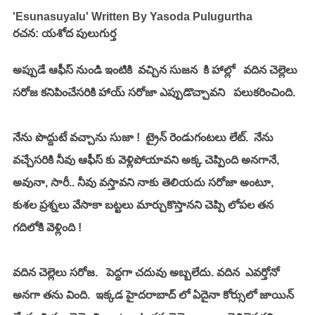
'Esunasuyalu' Written By Yasoda Pulugurtha
రచన: యశోద పులుగుర్త
అప్పుడే ఆఫీస్ నుండి ఇంటికి  వచ్చిన సుజన  కి హాల్లో   వదిన చెల్లెలు 
సరోజ కనిపించేసరికి హాయ్ సరోజా ఎప్పుడొచ్చావని   పలుకరించింది.  
నేను పొద్దుటే వచ్చాను సుజా !  ట్రైన్ రెండుగంటలు లేట్.  నేను 
వచ్చేసరికి నీవు ఆఫీస్ కు వెళ్లిపోయావని అక్క చెప్పింది అనగానే, 
అవునా, సారీ.. నీవు వస్తావని నాకు తెలియదు సరోజా అంటూ, 
కుశల ప్రశ్నలు వేసాకా బట్టలు మార్చుకొస్తానని చెప్పి లోపల తన  
గదిలోకి వెళ్లింది !
వదిన చెల్లెలు సరోజ.   పెద్దగా చదువు అబ్బలేదు. వదిన  ఎవర్తోనో 
అనగా తను వింది.  ఇక్కడ హైదరాబాద్ లో ఏదైనా కోర్సులో జాయిన్ 