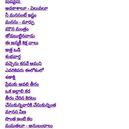
పుష్యమి 
అవకాశాలూ - విలువలూ
నీ మనసంటే ఇష్టం
మనసు - మార్పు
మౌన మంత్రం
తోడబుట్టినవాడు
ఈ జన్మకీ శిక్ష చాలు
అత్త ఒడి
శుభవార్త
వచ్చెను కనవే ఆమని
ఎవరికెవరు ఈలోకంలో
శతాక్షి
ప్రేమకు ఆవలి తీరం
ఒక ఇల్లాలి కధ
తీరం చేరిన కెరటం
చేసుకున్నవారికి చేసుకున్నంత
మానస వీణ
సొంత ఇంటి కల
మమతలూ - అనుబంధాలు