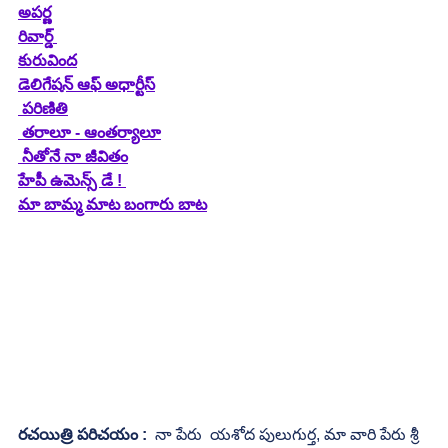
అపర్ణ
రివార్డ్
కురువింద
డెలిగేషన్ ఆఫ్ అధార్టీస్
పరిణితి
తరాలూ - ఆంతర్యాలూ
నీతోనే నా జీవితం
హేపీ ఉమెన్స్ డే ! 
మా బామ్మ మాట బంగారు బాట
రచయిత్రి పరిచయం :
  నా పేరు  యశోద పులుగుర్త, మా వారి పేరు శ్రీ 