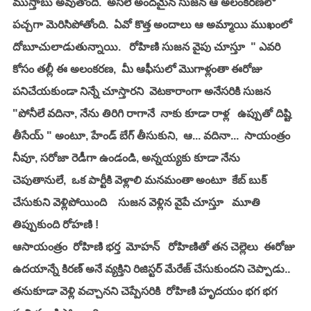
ముస్తాబు అవుతోంది.  అసలే అందమైన సుజన ఆ అలంకరణలో  
పచ్చగా మెరిసిపోతోంది.  ఏవో కొత్త అందాలు ఆ అమ్మాయి ముఖంలో 
దోబూచులాడుతున్నాయి.   రోహిణి సుజన వైపు చూస్తూ  " ఎవరి 
కోసం తల్లీ ఈ అలంకరణ,  మీ ఆఫీసులో మొగాళ్లంతా ఈరోజు 
పనిచేయకుండా నిన్నే చూస్తారని  వెటకారాంగా అనేసరికి సుజన   
"పోనీలే వదినా, నేను తిరిగి రాగానే  నాకు కూడా రాళ్ల   ఉప్పుతో దిష్టి 
తీసేయ్ " అంటూ, హేండ్ బేగ్ తీసుకుని,  ఆ... వదినా...  సాయంత్రం 
నీవూ, సరోజా రెడీగా ఉండండి, అన్నయ్యకు కూడా నేను 
చెపుతానులే,  ఒక పార్టీకి వెళ్లాలి మనమంతా అంటూ  కేబ్ బుక్ 
చేసుకుని వెళ్లిపోయింది    సుజన వెళ్లిన వైపే చూస్తూ   మూతి 
తిప్పుకుంది రోహణి !
ఆసాయంత్రం  రోహిణి భర్త  మోహన్   రోహిణితో తన చెల్లెలు  ఈరోజు 
ఉదయాన్నే కిరణ్ అనే వ్యక్తిని రిజిస్టర్ మేరేజ్ చేసుకుందని చెప్పాడు..  
తనుకూడా వెళ్లి వచ్చానని చెప్పేసరికి  రోహిణి హృదయం భగ భగ 