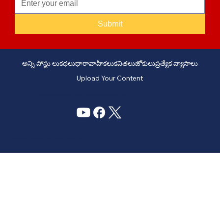
Submit
అన్ని పోస్టు లు
కథలు
ధారావాహికలు
కవితలు
జోకులు
ప్రత్యేక వ్యాసాలు
Upload Your Content
PHONE: +91 6309958851 - EMAIL:
story@manatelugukathalu.com
© 2035
Designed & Digital Marketing by Agency Conversion Guru
.