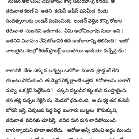
  సుజన ఆలోచించి చెపుతానని కాస్త సమయాన్ని కోరడం, ఆ 
తరువాత కిరణ్ ని  అతని  కంపెనీ ఆఫీస్ పనిమీద  రెండు 
సంవత్సరాలకు లండన్ పంపించింది.  లండన్ వెళ్లిన కొన్ని రోజుల 
తరువాత  సుజనని అడిగాడు.  ఏమి ఆలోచించావు సుజా అని !  
అతనిని వివాహం చేసుకోడానికి తన అంగీకారాన్ని తెలిపింది !  ఇంకో 
నాలుగైదు నెలల్లో కిరణ్ ప్రోజక్ట్ అయిపోయి ఇండియా వచ్చేస్తాడు !
కాలానికి  వేగం ఎక్కువ అన్నట్లు ఒకరోజు  సుజన  ప్రొద్దుటే లేచి 
తలంటు పోసుకుంది. తుమ్మెద రెక్కల్లాంటి ఒత్తెన  శిరోజాలను అలాగే 
దువ్వి  ఒక క్లిప్ పెట్టేసింది !   చక్కని పట్టుచీర కట్టుకుని ముస్తాబైంది.  
తన తల్లి పచ్చల నెక్లెస్ ను  మెడలో ధరించింది.  ఆ మధ్య తన కంపెనీ 
బోనస్ ఇస్తే, చెవులకు పెద్ద పెద్ద  బంగారు బుట్టలు  కొనుక్కుని,  
తరువాత  వదినకు చూపిస్తే,  వదిన రుస రుస లాడిపోయింది.  
బాగున్నాయని కూడా అనలేదు.   ఆరోజు అన్నీ ధరించి అద్దం ముందు 