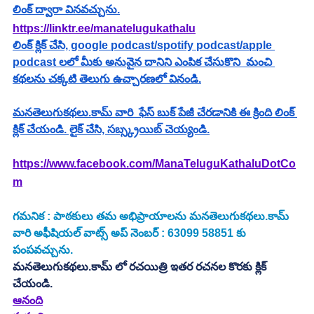
లింక్ ద్వారా వినవచ్చును.
https://linktr.ee/manatelugukathalu
లింక్ క్లిక్ చేసి, google podcast/spotify podcast/apple 
podcast లలో మీకు అనువైన దానిని ఎంపిక చేసుకొని  మంచి 
కథలను చక్కటి తెలుగు ఉచ్చారణలో వినండి.
మనతెలుగుకథలు.కామ్ వారి  ఫేస్ బుక్ పేజీ చేరడానికి ఈ క్రింది లింక్ 
క్లిక్ చేయండి. లైక్ చేసి, సబ్స్క్రయిబ్ చెయ్యండి.
https://www.facebook.com/ManaTeluguKathaluDotCo
m
గమనిక : పాఠకులు తమ అభిప్రాయాలను మనతెలుగుకథలు.కామ్ 
వారి అఫీషియల్ వాట్స్ అప్ నెంబర్ : 63099 58851 కు 
పంపవచ్చును.
మనతెలుగుకథలు.కామ్ లో రచయిత్రి ఇతర రచనల కొరకు క్లిక్ 
చేయండి.
ఆనంది