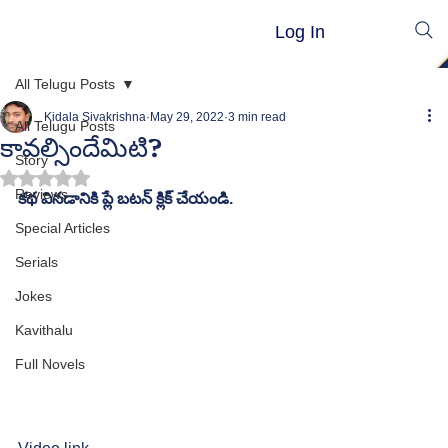
Log In
All Telugu Posts
Kidala Sivakrishna
May 29, 2022
3 min read
All Telugu Posts
కావల్సిందేమిటి?
Story
Rated NaN out of 5 stars.
Reviews
కథ వినడానికి ప్లే బటన్ క్లిక్ చేయండి.
Special Articles
Serials
Jokes
Kavithalu
Full Novels