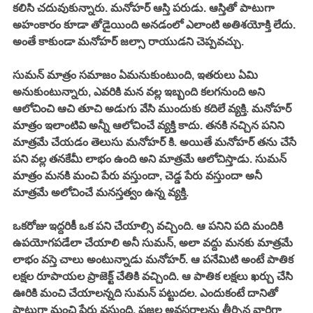
కలిసి చదువుకున్నారు. మనోహర్ ఆస్తి పరుడు. ఆస్తితో పాటుగా 
అహంకారం కూడా తోడైయింది అనడంలో ఎలాంటి అతిశయోక్తి లేదు. 
అంతే కాకుండా మనోహర్ జల్సా రాయుడని చెప్పవచ్చు. 
సుమన్ మాత్రం సమాజం ఏమనుకుంటుంది, ఇతరులు ఏమి 
అనుకుంటున్నారు, ఎవరికి మన వల్ల ఇబ్బంది కలగనుంది అని 
ఆలోచించి ఆచి తూచి అడుగు వేసి ముందుకు కదిలే వ్యక్తి. మనోహర్ 
మాత్రం ఇలాంటివి అన్నీ ఆలోచించే వ్యక్తి కాదు. తనకి నచ్చిన పనిని 
మాత్రమే చేయడం తెలుసు మనోహర్ కి. అయితే మనోహర్ తను చేసే 
పని వల్ల తనకేమీ లాభం ఉంది అని మాత్రమే ఆలోచిస్తాడు. సుమన్ 
మాత్రం మనకి మంచి పేరు వస్తుందా, చెడ్డ పేరు వస్తుందా అనీ 
మాత్రమే అలోచించే మనస్తత్వం ఉన్న వ్యక్తి. 
ఒకరోజు ఇద్దరికీ ఒక పని చేయాల్సి వచ్చింది. ఆ పనిని పది మందికి 
ఉపయోగపడేలా చేయాలి అనీ సుమన్, అలా వద్దు మనకు మాత్రమే 
లాభం వస్తె చాలు అంటున్నాడు మనోహర్. ఆ పనేమిటి అంటే పాతిక 
లక్షల రూపాయల ప్రాజెక్ట్ చేతికి వచ్చింది. ఆ పాతిక లక్షలు ఖర్చు చేసి 
ఊరికి మంచి చేయాలన్నది సుమన్ పట్టుదల. ఎందుకంటే దానితో 
పాటుగా మంచి పేరు వస్తుంది, ప్రజల అవసరాలను తీర్చిన వారిగా 