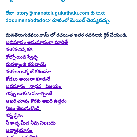
లేదా  
story@manatelugukathalu.com
 కు text 
document/odt/docx రూపంలో మెయిల్ చెయ్యవచ్చు.
మనతెలుగుకథలు.కామ్ లో రచయిత ఇతర రచనలకు క్లిక్ చేయండి.
అభిమానం అనుమానంగా మారితే
మరమనిషి కథ
కోల్పోయిన స్వేచ్ఛ
మనశ్శాంతి కరువాయే
మరణం ఒక్కటే శరణమా
కోడలు అయినా కూతురే
అవమానం - సాధన - విజయం
తప్పు బయట పడాల్సిందే
ఆఖరి చూపు కొరకు ఆఖరి ఉత్తరం
నిజం తెలుసుకోండి
కన్న ప్రేమ
నీ కాళ్ళ మీద నీవు నిలబడు
ఆత్మాభిమానం 