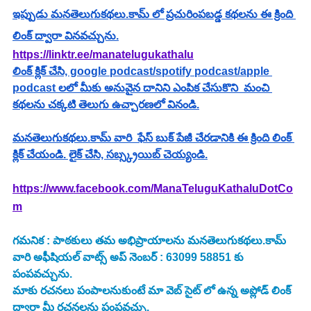
ఇప్పుడు మనతెలుగుకథలు.కామ్ లో ప్రచురింపబడ్డ కథలను ఈ క్రింది 
లింక్ ద్వారా వినవచ్చును.
https://linktr.ee/manatelugukathalu
లింక్ క్లిక్ చేసి, google podcast/spotify podcast/apple 
podcast లలో మీకు అనువైన దానిని ఎంపిక చేసుకొని  మంచి 
కథలను చక్కటి తెలుగు ఉచ్చారణలో వినండి.
మనతెలుగుకథలు.కామ్ వారి  ఫేస్ బుక్ పేజీ చేరడానికి ఈ క్రింది లింక్ 
క్లిక్ చేయండి. లైక్ చేసి, సబ్స్క్రయిబ్ చెయ్యండి.
https://www.facebook.com/ManaTeluguKathaluDotCo
m
గమనిక : పాఠకులు తమ అభిప్రాయాలను మనతెలుగుకథలు.కామ్ 
వారి అఫీషియల్ వాట్స్ అప్ నెంబర్ : 63099 58851 కు 
పంపవచ్చును.
మాకు రచనలు పంపాలనుకుంటే మా వెబ్ సైట్ లో ఉన్న అప్లోడ్ లింక్ 
ద్వారా మీ రచనలను పంపవచ్చు.