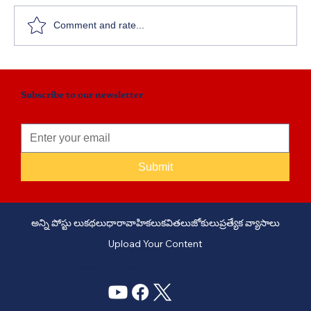
Comment and rate...
Subscribe to our newsletter
Submit
అన్ని పోస్టు లు
కథలు
ధారావాహికలు
కవితలు
జోకులు
ప్రత్యేక వ్యాసాలు
Upload Your Content
PHONE: +91 6309958851 - EMAIL:
story@manatelugukathalu.com