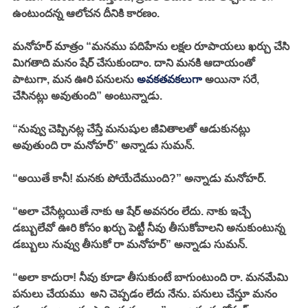
ఉంటుందన్న ఆలోచన దీనికి కారణం. 
మనోహర్ మాత్రం “మనము పదిహేను లక్షల రూపాయలు ఖర్చు చేసి 
మిగతాది మనం షేర్ చేసుకుందాం. దాని మనకి ఆదాయంతో 
పాటుగా, మన ఊరి పనులను 
అవకతవకలుగా 
అయినా సరే, 
చేసినట్లు అవుతుంది” అంటున్నాడు. 
“నువ్వు చెప్పినట్ల చేస్తే మనుషుల జీవితాలతో ఆడుకునట్లు 
అవుతుంది రా మనోహర్” అన్నాడు సుమన్. 
“అయితే కానీ! మనకు పోయేదేముంది?” అన్నాడు మనోహర్. 
“అలా చేసేట్లయితే నాకు ఆ షేర్ అవసరం లేదు. నాకు ఇచ్చే 
డబ్బులేవో ఊరి కోసం ఖర్చు పెట్టీ నీవు తీసుకోవాలని అనుకుంటున్న 
డబ్బులు నువ్వు తీసుకో రా మనోహర్” అన్నాడు సుమన్. 
“అలా కాదురా! నీవు కూడా తీసుకుంటే బాగుంటుంది రా. మనమేమి 
పనులు చేయము  అని చెప్పడం లేదు నేను. పనులు చేస్తూ మనం 