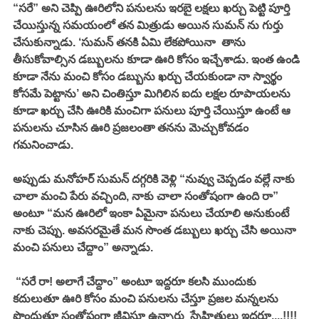
“సరే” అని చెప్పి ఊరిలోని పనులను ఇరబై లక్షలు ఖర్చు పెట్టి పూర్తి 
చేయిస్తున్న సమయంలో తన మిత్రుడు అయిన సుమన్ ను గుర్తు 
చేసుకున్నాడు. ‘సుమన్ తనకి ఏమి లేకపోయినా  తాను 
తీసుకోవాల్సిన డబ్బులను కూడా ఊరి కోసం ఇచ్చేశాడు. ఇంత ఉండి 
కూడా నేను మంచి కోసం డబ్బును ఖర్చు చేయకుండా నా స్వార్థం 
కోసమే పెట్టాను’ అని చింతిస్తూ మిగిలిన ఐదు లక్షల రూపాయలను 
కూడా ఖర్చు చేసి ఊరికి మంచిగా పనులు పూర్తి చేయిస్తూ ఉంటే ఆ 
పనులను చూసిన ఊరి ప్రజలంతా తనను మెచ్చుకోవడం 
గమనించాడు.  
అప్పుడు మనోహర్ సుమన్ దగ్గరికి వెళ్లి “నువ్వు చెప్పడం వల్లే నాకు 
చాలా మంచి పేరు వచ్చింది, నాకు చాలా సంతోషంగా ఉంది రా” 
అంటూ “మన ఊరిలో ఇంకా ఏమైనా పనులు చేయాలి అనుకుంటే 
నాకు చెప్పు. అవసరమైతే మన సొంత డబ్బులు ఖర్చు చేసి అయినా 
మంచి పనులు చేద్దాం” అన్నాడు.
 “సరే రా! అలాగే చేద్దాం” అంటూ ఇద్దరూ కలసి ముందుకు 
కదులుతూ ఊరి కోసం మంచి పనులను చేస్తూ ప్రజల మన్నలను 
పొందుతూ సంతోషంగా జీవిస్తూ ఉన్నారు  స్నేహితులు ఇద్దరూ....!!!!