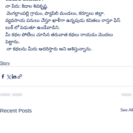
నా పేరు: కిడాల శివకృష్ణ. 
 వెంగల్లాంపల్లి గ్రామం, ప్యాపిలి మండలం, కర్నూలు జిల్లా. 
వ్యవసాయ పనులు చేస్తూ ఖాళీగా ఉన్నపుడు కవితలు రాస్తూ ఫేస్ 
బుక్ లో పెడుతూ ఉండేవాడిని. 
మీ కథల పోటీలు చూసిన తరువాత కథలు రాయడం మొదలు 
పెట్టాను. 
 నా కథలను మీరు ఆదరిస్తారు అని ఆశిస్తున్నాను.
Story
See All
Recent Posts