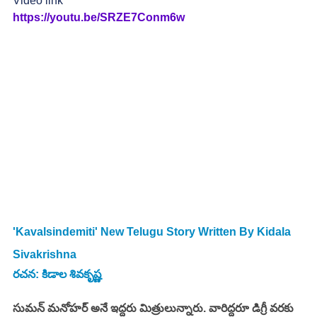
Video link
https://youtu.be/SRZE7Conm6w
'Kavalsindemiti' New Telugu Story Written By Kidala 
Sivakrishna
రచన: కిడాల శివకృష్ణ
సుమన్ మనోహర్ అనే ఇద్దరు మిత్రులున్నారు. వారిద్దరూ డిగ్రీ వరకు 