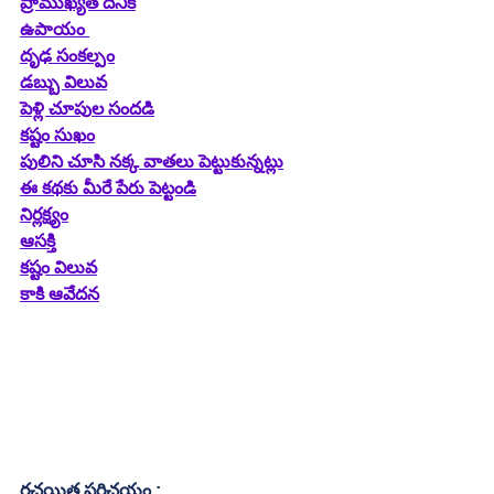
ప్రాముఖ్యత దేనికి
ఉపాయం 
దృఢ సంకల్పం
డబ్బు విలువ
పెళ్లి చూపుల సందడి
కష్టం సుఖం
పులిని చూసి నక్క వాతలు పెట్టుకున్నట్లు
ఈ కథకు మీరే పేరు పెట్టండి
నిర్లక్ష్యం
ఆసక్తి
కష్టం విలువ
కాకి ఆవేదన
రచయిత పరిచయం :