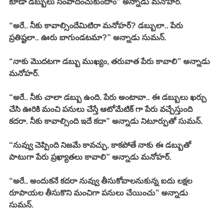
కూడా డబ్బులు సంపాదించుకుందాం” అన్నాడు మనోహర్.  
“అరే.. నీకు కావాల్సిందేమిటిరా మనోహర్? డబ్బులా.. పేరు 
ప్రతిష్టలా.. ఊరు బాగుండటమా?” అన్నాడు సుమన్. 
“నాకు మొదటగా డబ్బు ముఖ్యం, తరువాత పేరు కావాలి” అన్నాడు 
మనోహర్. 
“అరే.. నీకు చాలా డబ్బు ఉంది. పేరు అంటావా.. ఈ డబ్బులు ఖర్చు 
చేసి ఊరికి మంచి పనులు చేస్తే ఆటోమేటిక్ గా పేరు వచ్చేస్తుంది 
కదరా. నీకు కావాల్సింది ఇదే కదా” అన్నాడు నిటూర్పుతో సుమన్. 
“నువ్వు చెప్పింది నిజమే కావచ్చు, కాకపోతే నాకు ఈ డబ్బుతో 
పాటుగా పేరు ప్రఖ్యాతలు కావాలి” అన్నాడు మనోహర్. 
“అరే.. అందుకనే కదరా నువ్వు తీసుకోవాలనుకున్న ఐదు లక్షల 
రూపాయల తీసుకొని మంచిగా పనులు చేయించు” అన్నాడు 
సుమన్. 