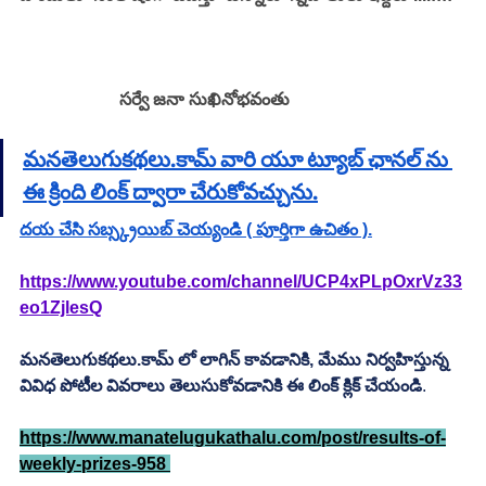
                       సర్వే జనా సుఖినోభవంతు 
మనతెలుగుకథలు.కామ్ వారి యూ ట్యూబ్ ఛానల్ ను 
ఈ క్రింది లింక్ ద్వారా చేరుకోవచ్చును.
దయ చేసి సబ్స్క్రయిబ్ చెయ్యండి ( పూర్తిగా ఉచితం ).
https://www.youtube.com/channel/UCP4xPLpOxrVz33
eo1ZjlesQ
మనతెలుగుకథలు.కామ్ లో లాగిన్ కావడానికి, మేము నిర్వహిస్తున్న 
వివిధ పోటీల వివరాలు తెలుసుకోవడానికి ఈ లింక్ క్లిక్ చేయండి
.         
https://www.manatelugukathalu.com/post/results-of-
weekly-prizes-958 