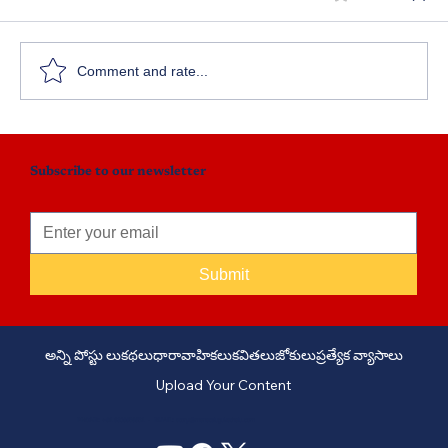
కరికాల చోళుడు - పార్ట్ 97
Comment and rate...
Subscribe to our newsletter
Submit
అన్ని పోస్టు లు
కథలు
ధారావాహికలు
కవితలు
జోకులు
ప్రత్యేక వ్యాసాలు
Upload Your Content
PHONE: +91 6309958851 - EMAIL:
story@manatelugukathalu.com