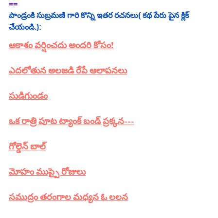
==
పాండ్రంకి సుబ్రమణి
 గారి కొన్ని ఇతర రచనలు( కథ పేరు పైన క్లిక్ 
చేయండి.):
ఆకాశం వర్షించదు అందరి కోసం!
ఎదలోతున అలజడి రేపే ఆలాపనలు
సుడిగుండం
ఒక రాత్రి పూట ట్యాంక్ బండ్ ప్రక్కన---
గోల్డెన్ బాల్
మోహం ముప్పై రోజులు
సముద్రం తరంగాల మధ్యన ఓ లలన