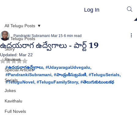
Log In
All Telugu Posts
Pandranki Subramani
Mar 15
6 min read
All Telugu Posts
ఉదయరాగ ఉద్వేగాలు - పార్ట్ 19
Story
Updated:
Mar 22
Reviews
Rated NaN out of 5 stars.
#ఉదయర
ాగఉద్వేగాలు, #
UdayaragaUdvegalu, 
Special Articles
#PandrankiSubramani
, 
#ప
ాండ్రంకిసుబ్రమణి, 
#TeluguSerials
, 
Serials
#TeluguNovel
, 
#TeluguFamilyStory
, 
#త
ెలుగుకుటుంబకథ
Jokes
Kavithalu
Full Novels