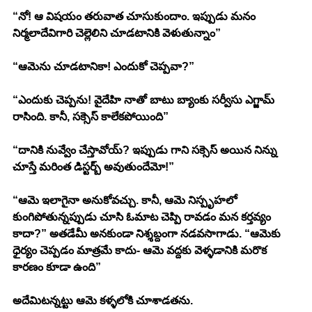
“నో! ఆ విషయం తరువాత చూసుకుందాం. ఇప్పుడు మనం 
నిర్మలాదేవిగారి చెల్లెలిని చూడటానికి వెళుతున్నాం”
“ఆమెను చూడటానికా! ఎందుకో చెప్పవా?”
“ఎందుకు చెప్పను! వైదేహి నాతో బాటు బ్యాంకు సర్వీసు ఎగ్జామ్ 
రాసింది. కానీ, సక్సెస్ కాలేకపోయింది”
“దానికి నువ్వేం చేస్తావోయ్? ఇప్పుడు గాని సక్సెస్ అయిన నిన్ను 
చూస్తే మరింత డిస్టర్బ్ అవుతుందేమో!”
“ఆమె ఇలాగైనా అనుకోవచ్చు. కానీ, ఆమె నిస్పృహలో 
కుంగిపోతున్నప్పుడు చూసి ఓమాట చెప్పి రావడం మన కర్తవ్యం 
కాదా?” అతడేమీ అనకుండా నిశ్శబ్దంగా నడవసాగాడు. “ఆమెకు 
ధైర్యం చెప్పడం మాత్రమే కాదు- ఆమె వద్దకు వెళ్ళడానికి మరొక 
కారణం కూడా ఉంది” 
అదేమిటన్నట్టు ఆమె కళ్ళలోకి చూశాడతను. 