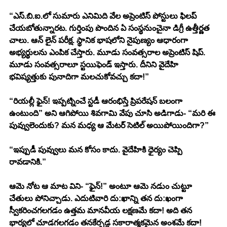
“ఎస్.బి.ఐ.లో సుమారు ఎనిమిది వేల అప్రెంటిస్ పోస్టులు ఫిలప్ 
చేయబోతున్నారట. గుర్తింపు పొందిన ఏ సంస్థనుంచైనా డిగ్రీ ఉత్తీర్ణత 
చాలు. ఆన్ లైన్ పరీక్ష. స్థానిక భాషలోని నైపుణ్యం ఆధారంగా 
అభ్యర్థులను ఎంపిక చేస్తారు. మూడు సంవత్సరాల అప్రెంటిస్ షిప్. 
మూడు సంవత్సరాలూ స్టయిఫెండ్ ఇస్తారు. దీనిని వైదేహి 
భవిష్యత్తుకు పునాదిగా మలచుకోవచ్చు కదా!”
“రియల్లీ ఫైన్! ఇప్పట్నించే స్టడీ ఆరంభిస్తే ప్రిపరేషన్ బలంగా 
ఉంటుంది” అని ఆగిపోయి శివగామి వేపు చూసి అడిగాడు- “మరి ఈ 
పువ్వులెందుకు? మన మధ్య ఆ మేటర్ సెటిల్ అయిపోయిందిగా?”
“ఇప్పుడీ పువ్వులు మన కోసం కాదు. వైదేహికి ధైర్యం చెప్పి 
రావడానికి.” 
ఆమె నోట ఆ మాట విని- “ఫైన్!” అంటూ ఆమె నడుం చుట్టూ 
చేతులు పోనిచ్చాడు. ఎదుటివారి దు:ఖాన్ని తన దు:ఖంగా 
స్వీకరించగలగడం ఉత్తమ మానవీయ లక్షణమే కదా! అది తన 
భార్యలో చూడగలగడం తనకేర్పడ్డ సకారాత్మకమైన అంశమే కదా! 