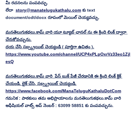
మీ రచనలను పంపవచ్చు.
లేదా  
story@manatelugukathalu.com
 కు text 
document/odt/docx రూపంలో మెయిల్ చెయ్యవచ్చు. 
మనతెలుగుకథలు.కామ్ వారి యూ ట్యూబ్ ఛానల్ ను ఈ క్రింది లింక్ ద్వారా 
చేరుకోవచ్చును.
దయ చేసి సబ్స్క్రయిబ్ చెయ్యండి ( పూర్తిగా ఉచితం ).
https://www.youtube.com/channel/UCP4xPLpOxrVz33eo1Zjl
esQ
మనతెలుగుకథలు.కామ్ వారి  ఫేస్ బుక్ పేజీ చేరడానికి ఈ క్రింది లింక్ క్లిక్ 
చేయండి. లైక్ చేసి, సబ్స్క్రయిబ్ చెయ్యండి.
https://www.facebook.com/ManaTeluguKathaluDotCom
గమనిక : పాఠకులు తమ అభిప్రాయాలను మనతెలుగుకథలు.కామ్ వారి 
అఫీషియల్ వాట్స్ అప్ నెంబర్ : 63099 58851 కు పంపవచ్చును.