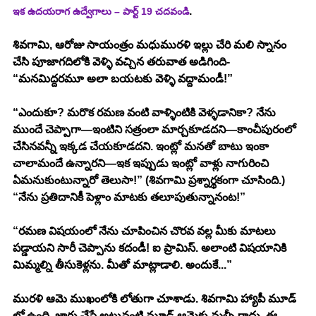
.
ఇక ఉదయరాగ ఉద్వేగాలు – పార్ట్ 19 చదవండి
శివగామి, ఆరోజు సాయంత్రం మధుమురళి ఇల్లు చేరి మలి స్నానం 
చేసి పూజాగదిలోకి వెళ్ళి వచ్చిన తరువాత అడిగింది- 
“మనమిద్దరమూ అలా బయటకు వెళ్ళి వద్దామండీ!”
“ఎందుకూ? మరొక రమణ వంటి వాళ్ళింటికి వెళ్ళడానికా? నేను 
ముందే చెప్పాగా—ఇంటిని సత్రంలా మార్చకూడదని—కాంచీపురంలో 
చేసినవన్నీ ఇక్కడ చేయకూడదని. ఇంట్లో మనతో బాటు ఇంకా 
చాలామందే ఉన్నారని—ఇక ఇప్పుడు ఇంట్లో వాళ్లు నాగురించి 
ఏమనుకుంటున్నారో తెలుసా!” (శివగామి ప్రశ్నార్థకంగా చూసింది.) 
“నేను ప్రతిదానికీ పెళ్లాం మాటకు తలూపుతున్నానంట!”
“రమణ విషయంలో నేను చూపించిన చొరవ వల్ల మీకు మాటలు 
పడ్డాయని సారీ చెప్పాను కదండీ! ఐ ప్రామిస్. అలాంటి విషయానికి 
మిమ్మల్ని తీసుకెళ్లను. మీతో మాట్లాడాలి. అందుకే...” 
మురళి ఆమె ముఖంలోకి లోతుగా చూశాడు. శివగామి హ్యాపీ మూడ్ 
లో ఉంది. జాగు చేస్తే అటువంటి మూడ్ ఆమెకు మళ్ళీ రాదు. ఈ 