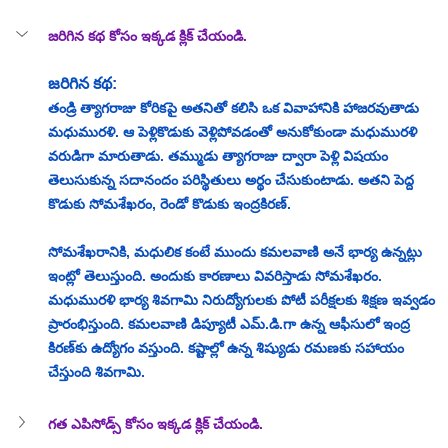
జరిగిన కథ కోసం ఇక్కడ క్లిక్ చేయండి.
జరిగిన కథ:
తండ్రి త్యాగరాజు కోరికపై అతనితో కలిసి ఒక వివాహానికి హాజరవుతాడు 
మధుమురళి. ఆ పెళ్లికొడుకు వెళ్లిపోవడంతో అనుకోకుండా మధుమురళి 
వరుడిగా మారుతాడు. తమ్ముడు త్యాగరాజు ద్వారా పెళ్లి విషయం 
తెలుసుకున్న సదానందం పరిస్థితులు అర్థం చేసుకుంటాడు. అతని పెద్ద 
కొడుకు సోమశేఖరం, రెండో కొడుకు ఇంద్రకిరణ్.
సోమశేఖరానికి, మధులిక కంటే ముందు కమలవాణి అనే భార్య ఉన్నట్లు 
ఇంట్లో తెలుస్తుంది. అందుకు కారణాలు వివరిస్తాడు సోమశేఖరం. 
మధుమురళి భార్య శివగామి నిరుద్యోగులకు పోటీ పరీక్షలకు శిక్షణ ఇవ్వడం 
ప్రారంభిస్తుంది. కమలవాణి డిప్యూటీ ఎమ్.డి.గా ఉన్న ఆఫీసులో ఇంద్ర 
కిరణ్‌కు ఉద్యోగం వస్తుంది. 
కష్టాల్లో ఉన్న శిష్యుడు రమణకు సహాయం 
చేస్తుంది శివగామి.
గత ఎపిసోడ్స్ కోసం ఇక్కడ క్లిక్ చేయండి.