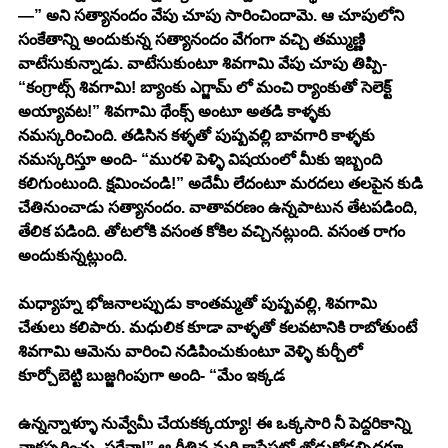
—” అని సత్యానందం వేపు చూపు సారించిందామె. ఆ చూపులోని 
సంకేతాన్ని అందుకున్న సత్యానందం వేగంగా వచ్చి తమ్ముణ్ణి 
వాటేసుకున్నాడు. వాటేసుకుంటూ శివగామి వేపు చూపు తిప్పి- 
“కంగ్రాట్స్ శివగామి! బ్యాంకు ఎగ్జామ్ లో మంచి ర్యాంకుతో సెలెక్ట్ 
అయ్యావట!” శివగామి థేంక్స్ అంటూ అతడి కాళ్ళకు 
నమస్కరించింది. తడిసిన కళ్ళతో పుష్పవల్లి బావగారి కాళ్ళకు 
నమస్కరిస్తూ అంది- “మురళి పెళ్ళి విషయంలో మీకు ఇబ్బంది 
కలిగుంటుంది. క్షమించండి!” అదేమీ లేదంటూ మరదలు తలపైన కుడి 
చేతినుంచాడు సత్యానందం. వాతావరణం ఉన్నపాటున తేటపడింది, 
తేలిక పడింది. తోటలోకి వసంత కోకిల వచ్చినట్లుంది. వసంత రాగం 
అందుకున్నట్లుంది.
మధ్యాహ్న భోజనాలప్పుడు కాంతమ్మతో పుష్పవల్లి, శివగామి 
చేతులు కలిపారు. మధులిక కూడా వాళ్ళతో కలవటానికి రాబోతుంటే 
శివగామి ఆమెను వారించి నడిపించుకుంటూ వెళ్ళి కుర్చీలో 
కూర్చోబెట్టి బుజ్జగింపుగా అంది- “మేం ఇక్కడ
ఉన్నన్నాళ్ళూ నువ్వేమీ చేయకక్కయ్యా! ఈ ఒక్కసారి నీ పెద్దరికాన్ని 
నాకప్పగించు- సరేనా!” ఆ రీతిన మరి కాసేపట్లో తోడుకోడళ్ళిద్దరూ 