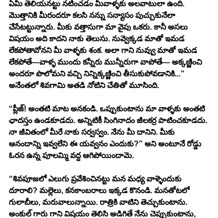
ఏమీ తెలియనట్టు నటించడం మీవాళ్ళకు అలవాటులా ఉంది. 
మొత్తానికి మీరందరూ కలసి నన్ను సన్యాసం పుచ్చుకునేలా 
చేసేటట్టున్నారు. మీకు వత్తాసుగా మా వైపు ఒకరు. కానీ అసలు 
విషయం అది కాదని నాకు తెలుసు. నువ్వెక్కడ మాతో ఇమడ 
లేకపోతావోనని మీ వాళ్ళకు శంక. అలా గాని నువ్వు మాతో ఇమడ 
లేకపోతే—వాళ్ళ ముందు కన్నీరు మున్నీరుగా వాపోతే— అక్కణ్ణించి 
అందరూ పొలోమని వచ్చి నిన్నిక్కణ్ణించి తీసుకుపోవడానికి...” 
అనేంతలో శివగామి అతడి నోటిని చేతితో మూసింది. 
“ప్లీజ్! అంతటి మాట అనకండి. ఒప్పుకుంటాను మా వాళ్ళకు అంతటి 
ఛాదస్తం ఉండకూడదు. అన్నిటికీ సింగినాదం జీలకర్ర పాటించకూడదు. 
నా జీవితంలో మీరే నాకు సర్వస్వం. నేను మీ దానిని. మీకు 
ఆనందాన్ని ఇవ్వలేని ఈ యవ్వనం ఎందుకు?” అని అంటూనే రోడ్డు 
ఓరన ఉన్న పూలమ్మి వద్ద ఆగిపోయిందామె. 
“శివపూజలో ఎలుగు ప్రవేశించినట్టు మన మధ్య వాళ్ళెందుకు 
దూరాలి? మల్లెలు, కనకాంబరాలు ఇక్కడ కొనండి. మనతోటలో 
గులాబీలు, మరువాలున్నాయి. రాత్రికి వాటిని తెచ్చుకుంటాను. 
అంకుల్ గారు గాని విషయం తెలిసి అడిగితే నేను చెప్పుకుంటాను, 