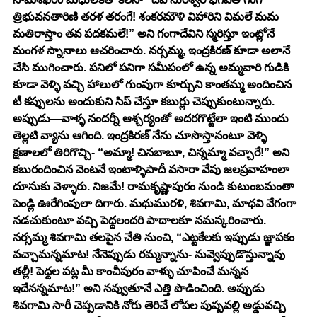
త్రిభువనతారిణి తరళ తరంగే! శంకరమౌళి విహారిని విమలే మమ 
మతిరాస్తాం తవ పదకమలే!” అని గంగాదేవిని స్మరిస్తూ ఇంట్లోనే 
మంగళ స్నానాలు ఆచరించారు. నర్సమ్మ, ఇంద్రకిరణ్ కూడా అలానే 
చేసి ముగించారు. పనిలో పనిగా సమీపంలో ఉన్న అమ్మవారి గుడికి 
కూడా వెళ్ళి వచ్చి హాలులో గుంపుగా కూర్చుని కాంతమ్మ అందించిన 
టీ కప్పులను అందుకుని సిప్ చేస్తూ కబుర్లు చెప్పుకుంటున్నారు. 
అప్పుడు—వాళ్ళ నందర్నీ ఆశ్చర్యంతో అదరగొట్టేలా ఇంటి ముందు 
తెల్లటి వ్యాను ఆగింది. ఇంద్రకిరణ్ నేను చూసొస్తానంటూ వెళ్ళి 
క్షణాలలో తిరిగొచ్చి- “అమ్మా! చినబాబూ, చిన్నమ్మా వచ్చారే!” అని 
కబురందించిన వెంటనే ఇంటాళ్ళిపాదీ వసారా వేపు జలప్రవాహంలా 
దూసుకు వెళ్ళారు. నిజమే! రామకృష్ణాపురం నుండి కుటుంబమంతా 
పెండ్లి ఊరేగింపులా దిగారు. మధుమురళి, శివగామి, మాధవి వేగంగా 
నడచుకుంటూ వచ్చి పెద్దలందరి పాదాలకూ నమస్కరించారు. 
నర్సమ్మ శివగామి తలపైన చేతి నుంచి, “ఎట్టకేలకు ఇప్పుడు జ్ఞాపకం 
వచ్చామన్నమాట! నేనెప్పుడు రమ్మన్నాను- నువ్వెప్పుడొస్తున్నావు 
తల్లీ! పెద్దల పట్ల మీ కాంచీపురం వాళ్ళు చూపించే మన్నన 
ఇదేనన్నమాట!” అని నవ్వుతూనే ఎత్తి పొడించింది. అప్పుడు 
శివగామి సారీ చెప్పడానికి నోరు తెరిచే లోపల పుష్పవల్లి అడ్డువచ్చి 