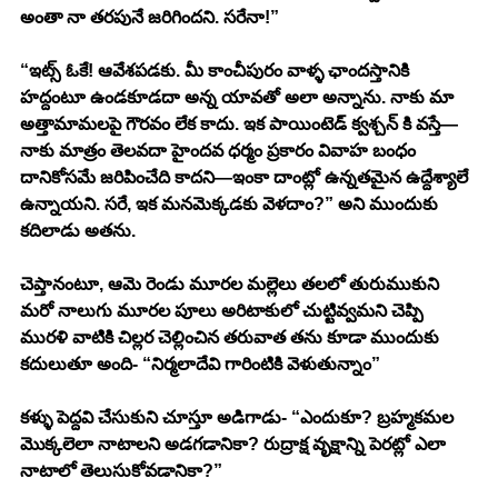
అంతా నా తరపునే జరిగిందని. సరేనా!”
“ఇట్స్ ఓకే! ఆవేశపడకు. మీ కాంచీపురం వాళ్ళ ఛాందస్తానికి 
హద్దంటూ ఉండకూడదా అన్న యావతో అలా అన్నాను. నాకు మా 
అత్తామామలపై గౌరవం లేక కాదు. ఇక పాయింటెడ్ క్వశ్చన్ కి వస్తే—
నాకు మాత్రం తెలవదా హైందవ ధర్మం ప్రకారం వివాహ బంధం 
దానికోసమే జరిపించేది కాదని—ఇంకా దాంట్లో ఉన్నతమైన ఉద్దేశ్యాలే 
ఉన్నాయని. సరే, ఇక మనమెక్కడకు వెళదాం?” అని ముందుకు 
కదిలాడు అతను. 
చెప్తానంటూ, ఆమె రెండు మూరల మల్లెలు తలలో తురుముకుని 
మరో నాలుగు మూరల పూలు అరిటాకులో చుట్టివ్వమని చెప్పి 
మురళి వాటికి చిల్లర చెల్లించిన తరువాత తను కూడా ముందుకు 
కదులుతూ అంది- “నిర్మలాదేవి గారింటికి వెళుతున్నాం” 
కళ్ళు పెద్దవి చేసుకుని చూస్తూ అడిగాడు- “ఎందుకూ? బ్రహ్మకమల 
మొక్కలెలా నాటాలని అడగడానికా? రుద్రాక్ష వృక్షాన్ని పెరట్లో ఎలా 
నాటాలో తెలుసుకోవడానికా?”