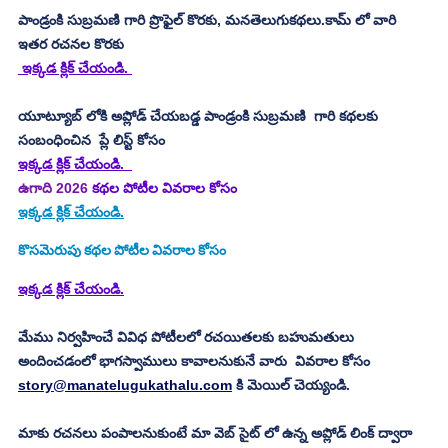
పాండ్రంకి సుబ్రమణి గారి ప్రొఫైల్ కొరకు, మనతెలుగుకథలు.కామ్ లో వారి 
ఇతర రచనల కొరకు 
 ఇక్కడ క్లిక్ చేయండి. 
యూట్యూబ్ లోకి అప్లోడ్ చేయబడ్డ పాండ్రంకి సుబ్రమణి  గారి కథలకు 
సంబంధించిన  ప్లే లిస్ట్ కోసం 
ఇక్కడ క్లిక్ చేయండి.
ఉగాది 2026
 కథల పోటీల వివరాల కోసం
ఇక్కడ క్లిక్ చేయండి.
కొసమెరుపు
కథల పోటీల వివరాల కోసం
ఇక్కడ క్లిక్ చేయండి.
మేము నిర్వహించే వివిధ పోటీలలో రచయితలకు బహుమతులు 
అందించడంలో భాగస్వాములు కావాలనుకునే వారు  వివరాల కోసం 
story@manatelugukathalu.com
 కి మెయిల్ చెయ్యండి.
మాకు రచనలు పంపాలనుకుంటే మా వెబ్ సైట్ లో ఉన్న అప్లోడ్ లింక్ ద్వారా 