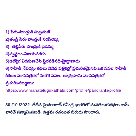
1) పేరు-పాండ్రంకి సుబ్రమణి
2)తండ్రి పేరు-పాండ్రంకి నరసియ్య
3)  తల్లిపేరు-పాండ్రంకి పైడమ్మ
4)స్వస్థలం-విజయనగరం
5)ఉద్యోగ విరమణచేసి స్థిరపడినది-హైద్రాబాదు
6)సాహితీ నేపథ్యం-కథలు వివిధ పత్రికల్లో ప్రచురితమైనవి.ఒక నవల సాహితీ 
కిరణం మాసపత్రికలో మరొక నవల- ఆంధ్రభూమి మాసపత్రికలో 
ప్రచురించబడ్డాయి. 
https://www.manatelugukathalu.com/profile/pandranki/profile
30 /10 /2022  తేదీన హైదరాబాద్ రవీంద్ర భారతిలో మనతెలుగుకథలు.కామ్ 
వారిచే సన్మానింపబడి, ఉత్తమ రచయిత బిరుదు పొందారు.