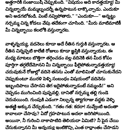
అత్తగారికి సంజాయిషీ చెప్పుకుంది. “విషయం అది కాదత్తయ్యా! మీ 
చిన్నబ్బాయే మమ్మల్నందర్నీ ఉన్నపాటున లాక్కొచ్చాడు. ఎందుకూ 
అని అడగబోకండి. వింటే నవ్విపోతారు.” “ఎందుకూ—” అన్నట్టు 
నర్సమ్మ చిన్న కోడలు వేపు తదేకంగా చూసింది. “మీరు మాటిమాటికీ 
మీ చిన్నబ్బాయి కలలోకి వస్తున్నారట.
వాళ్ళన్నయ్య, వదనెలు కూడా అదే రీతిన గుర్తుకి వస్తున్నారట. ఆ 
రీతిన చిన్నప్పటి కాలేజీ రోజులు కూడా జ్ఞప్తికి వస్తున్నాయట. ఈ 
మధ్య మాటలు బొత్తిగా తగ్గించడం వల్ల వదినెకి తన మీద కోపం 
పూర్తిగా తగ్గలేదేమోనని మీ చిన్నబ్బాయి ఫీలైపోతున్నాడత్తయ్యా! 
చదువుకునే రోజుల్లో వదినె తనను ఎంతో మాలిమితో చూసుకునేదని 
చెప్పుకుంటూ మురళి పెళ్ళి సంబంధం విషయంలో వదినెను 
ఇబ్బందిపాలు చేసానని తెగ ఇదైపోతున్నాడంటే నమ్మండి!” అని 
చెప్పడం ముగించింది పుష్పవల్లి. దానితో నర్సమ్మ తల్లి గుండె 
చెరువయింది. గుంపుకి ఎడంగా నిల్చున్న త్యాగరాజు వద్దకు వెళ్ళి 
అతణ్ణి అక్కున చేర్చుకుంది. “గతం గత: కదరా! నువ్వేంటి అదంతా 
కావాలనా చేసావు? ఏదో గ్రహపాటున అదలా జరిగిపోయింది. 
అయినా, నీ గురించి నాకాపాటిది తెలియదా ఏమిటి? నీ పైన చేయి 
చేసుకున్నానని మీ అన్నయ్య ఇంటికొచ్చి ఎంత రాద్ధాంతం చేసాడని