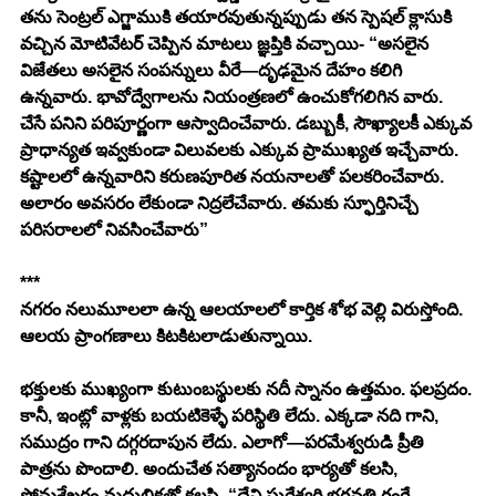
తను సెంట్రల్ ఎగ్జాముకి తయారవుతున్నప్పుడు తన స్పెషల్ క్లాసుకి 
వచ్చిన మోటివేటర్ చెప్పిన మాటలు జ్ఞప్తికి వచ్చాయి- “అసలైన 
విజేతలు అసలైన సంపన్నులు వీరే—దృఢమైన దేహం కలిగి 
ఉన్నవారు. భావోద్వేగాలను నియంత్రణలో ఉంచుకోగలిగిన వారు. 
చేసే పనిని పరిపూర్ణంగా ఆస్వాదించేవారు. డబ్బుకీ, సౌఖ్యాలకీ ఎక్కువ 
ప్రాధాన్యత ఇవ్వకుండా విలువలకు ఎక్కువ ప్రాముఖ్యత ఇచ్చేవారు. 
కష్టాలలో ఉన్నవారిని కరుణపూరిత నయనాలతో పలకరించేవారు. 
అలారం అవసరం లేకుండా నిద్రలేచేవారు. తమకు స్ఫూర్తినిచ్చే 
పరిసరాలలో నివసించేవారు”
***
నగరం నలుమూలలా ఉన్న ఆలయాలలో కార్తిక శోభ వెల్లి విరుస్తోంది. 
ఆలయ ప్రాంగణాలు కిటకిటలాడుతున్నాయి.
భక్తులకు ముఖ్యంగా కుటుంబస్థులకు నదీ స్నానం ఉత్తమం. ఫలప్రదం. 
కానీ, ఇంట్లో వాళ్లకు బయటికెళ్ళే పరిస్థితి లేదు. ఎక్కడా నది గాని, 
సముద్రం గాని దగ్గరదాపున లేదు. ఎలాగో—పరమేశ్వరుడి ప్రీతి 
పాత్రను పొందాలి. అందుచేత సత్యానందం భార్యతో కలసి, 
సోమశేఖరం మధులికతో కలసి- “దేవి సురేశ్వరి భగవతి గంగే 