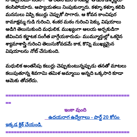
కలసిపోయారు. ఆప్యాయతలు నింపుకున్నారు. కళ్ళూ కళ్ళూ కలిపి 
మనసులు విప్పి కబుర్లు చెప్పుకో సాగారు. ఆ కోవన కాంచిపుర 
కామాక్షమ్మ గుడి గురించి, శంకర మఠం గురించి పెక్కు విషయాలు 
అడిగి తెలుసుకుంది మధులిక. ముఖ్యంగా ఆలయ అర్చకుడిగా 
జీవించిన కర్ణాటక సంగీత వాగ్గేయకారుడు- ముమ్మూర్తుల్లో ఒకరైన 
శ్యామాశాస్త్రి గురించి తెలుసుకోవడమే కాక, కొన్ని ముఖ్యమైన 
విషయాలను నోట్ చేసుకుంది.
మధులిక అంతసేపు కబుర్లు చెప్పుకుంటున్నప్పుడు తనతో మాటలు 
కలుపుతూన్న శివగామి తమిళ అమ్మాయి అన్నది ఒక్కసారి కూడా 
ఆమెకు తోచలేదు.
=============================================
==
  ఇంకా వుంది
ఉదయరాగ ఉద్వేగాలు - పార్ట్ 20 కోసం 
ఇక్కడ క్లిక్ చేయండి.
=============================================