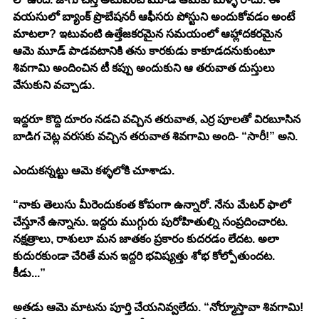
వయసులో బ్యాంక్ ప్రొబేషనరీ ఆఫీసరు పోస్టుని అందుకోవడం అంటే 
మాటలా? ఇటువంటి ఉత్తేజకరమైన సమయంలో ఆహ్లాదకరమైన 
ఆమె మూడ్ పాడవటానికి తను కారకుడు కాకూడదనుకుంటూ 
శివగామి అందించిన టీ కప్పు అందుకుని ఆ తరువాత దుస్తులు 
వేసుకుని వచ్చాడు.
ఇద్దరూ కొద్ది దూరం నడచి వచ్చిన తరువాత, ఎర్ర పూలతో విరబూసిన 
బాడిగ చెట్ల వరసకు వచ్చిన తరువాత శివగామి అంది- “సారీ!” అని. 
ఎందుకన్నట్టు ఆమె కళ్ళలోకి చూశాడు. 
“నాకు తెలుసు మీరెందుకంత కోపంగా ఉన్నారో. నేను మేటర్ ఫాలో 
చేస్తూనే ఉన్నాను. ఇద్దరు ముగ్గురు పురోహితుల్ని సంప్రదించారట. 
నక్షత్రాలు, రాశులూ మన జాతకం ప్రకారం కుదరడం లేదట. అలా 
కుదురకుండా చేరితే మన ఇద్దరి భవిష్యత్తు శోభ కోల్పోతుందట. 
కీడు...” 
అతడు ఆమె మాటను పూర్తి చేయనివ్వలేదు. “నోర్మూస్తావా శివగామి! 