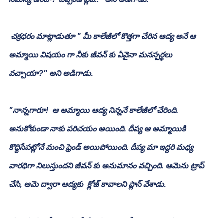
 చక్రధరం మాట్లాడుతూ " మీ కాలేజీలో కొత్తగా చేరిన ఆద్య అనే ఆ 
అమ్మాయి విషయం గా నీకు జీవన్ కు ఏవైనా మనస్పర్థలు 
వచ్చాయా?" అని అడిగాడు.
"నాన్నగారూ!  ఆ అమ్మాయి ఆద్య నిన్ననే కాలేజీలో చేరింది. 
అనుకోకుండా నాకు పరిచయం అయింది. దీప్య ఆ అమ్మాయికి 
కొద్దిసేపట్లోనే మంచి ఫ్రెండ్ అయిపోయింది. దీప్య మా ఇద్దరి మధ్య 
వారధిగా నిలుస్తుందని జీవన్ కు అనుమానం వచ్చింది. ఆమెను ట్రాప్  
చేసి, ఆమె ద్వారా ఆద్యకు  క్లోజ్ కావాలని ప్లాన్ వేశాడు. 