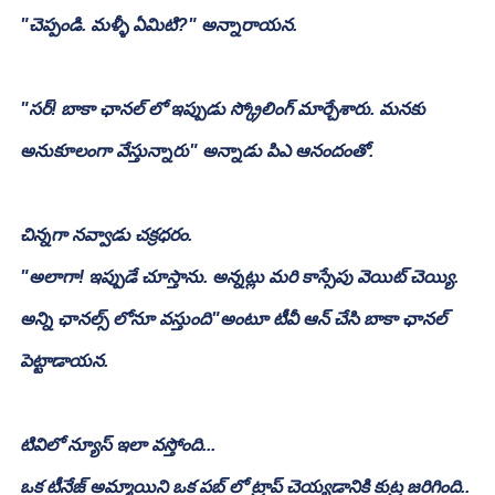
"చెప్పండి. మళ్ళీ ఏమిటి?" అన్నారాయన.
"సర్! బాకా ఛానల్ లో ఇప్పుడు స్క్రోలింగ్ మార్చేశారు. మనకు 
అనుకూలంగా వేస్తున్నారు" అన్నాడు పిఎ ఆనందంతో.
చిన్నగా నవ్వాడు చక్రధరం.
"అలాగా! ఇప్పుడే చూస్తాను. అన్నట్లు మరి కాస్సేపు వెయిట్ చెయ్యి. 
అన్ని ఛానల్స్ లోనూ వస్తుంది"అంటూ టీవీ ఆన్ చేసి బాకా ఛానల్ 
పెట్టాడాయన.
టివిలో న్యూస్ ఇలా వస్తోంది...
ఒక టీనేజ్ అమ్మాయిని ఒక పబ్ లో ట్రాప్ చెయ్యడానికి కుట్ర జరిగింది..