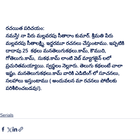
రచయిత పరిచయం:
నమస్తే! నా పేరు మల్లవరపు సీతారాం కుమార్. శ్రీమతి పేరు 
మల్లవరపు సీతాలక్ష్మి. ఇద్దరమూ రచనలు చేస్తుంటాము. ఇప్పటికి 
దాదాపు 25  కథలు మనతెలుగుకథలు.కామ్, కౌముది, 
గోతెలుగు.కామ్,  సుకథ.కామ్ లాంటి వెబ్ మ్యాగజైన్ లలో 
ప్రచురితమయ్యాయి. స్వస్థలం నెల్లూరు. తెలుగు కథలంటే చాలా 
ఇష్టం. మనతెలుగుకథలు.కామ్ వారికి ఎడిటింగ్ లో సూచనలు, 
సలహాలు ఇస్తుంటాము ( అందువలన మా రచనలు పోటీలకు 
పరిశీలించబడవు!). 
Serials