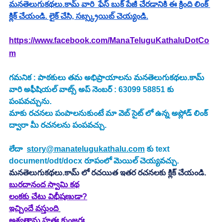
మనతెలుగుకథలు.కామ్ వారి  ఫేస్ బుక్ పేజీ చేరడానికి ఈ క్రింది లింక్ 
క్లిక్ చేయండి. లైక్ చేసి, సబ్స్క్రయిబ్ చెయ్యండి.
https://www.facebook.com/ManaTeluguKathaluDotCo
m
గమనిక : పాఠకులు తమ అభిప్రాయాలను మనతెలుగుకథలు.కామ్ 
వారి అఫీషియల్ వాట్స్ అప్ నెంబర్ : 63099 58851 కు 
పంపవచ్చును.
మాకు రచనలు పంపాలనుకుంటే మా వెబ్ సైట్ లో ఉన్న అప్లోడ్ లింక్ 
ద్వారా మీ రచనలను పంపవచ్చు.
లేదా  
story@manatelugukathalu.com
 కు text 
document/odt/docx రూపంలో మెయిల్ చెయ్యవచ్చు.
మనతెలుగుకథలు.కామ్ లో రచయిత ఇతర రచనలకు క్లిక్ చేయండి.
బురదానంద స్వామి కథ
లంకకు చేటు విభీషణుడా?
ఇచ్చిందే వస్తుంది
అశ్వత్థామ హతః కుంజరః