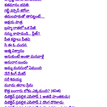
శతమానం భవతి 
గబ్జీ వర్సెస్ కరోనా 
తమలపాకుతో తానిట్టంటే… 
అక్షయ పాత్ర
బ్రహ్మ రాతలో ఒక పేజీ 
నన్ను కాపాడండి... ప్లీజ్!!
పీత కష్టాలు పీతవి 
సి ఈ ఓ చందన
ఆత్మ విశ్వాసం
అనుకుంటే అంతా మనవాళ్లే
అనురాగ బంధం
అమ్మ మనసులో ఏముంది
నేనే కింగ్ మేకర్
సరే శివయ్య 
మూడు తరాల ప్రేమ
కొత్త బంగారు లోకం ఎక్కడుంది?
 (కవిత)
డిటెక్టివ్ ప్రవల్లిక 
ఎపిసోడ్
 1 అతడే హంతకుడు)
డిటెక్టివ్ ప్రవల్లిక ఎపిసోడ్ 2 దొంగ దొరికాడు 