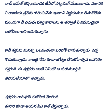
బాడ్ ఇమేజ్ తెప్పించడానికి టీవీలో స్క్రోలింగ్ వేయించాడు. నిజానికి 
నీ రాజకీయ ప్రవేశం గురించి నేను ఇంకా ఏ నిర్ణయమూ తీసుకోలేదు. 
ముందుగా నీ చదువు పూర్తి కావాలని, ఆ తర్వాతే ఏ విషయమైనా 
ఆలోచించాలని అనుకున్నాను. 
కానీ శత్రువు మనల్ని బలవంతంగా బరిలోకి లాగుతున్నాడు. రెచ్చ 
గొడుతున్నాడు. కాబట్టి నేను కూడా జోక్యం చేసుకోవాల్సిన అవసరం 
వస్తోంది. ఈ చక్రధరం అంటే ఏమిటో ఆ గురుమూర్తి కి 
తెలియజేయాలి" అన్నాడు.
చక్రధరం గారి ఫోన్ మరోసారి మోగింది.
ఈసారి కూడా అయన పిఎ కాల్ చేస్తున్నాడు.