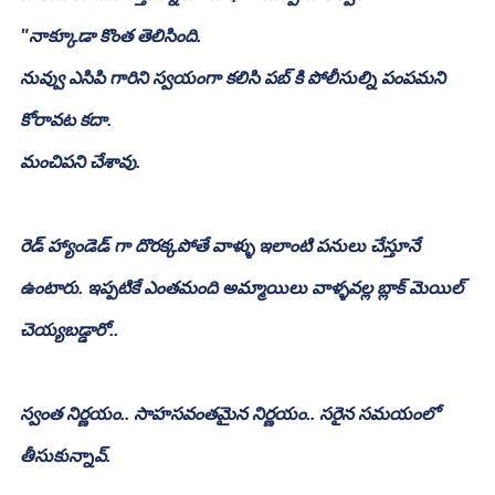
"నాక్కూడా కొంత తెలిసింది.
నువ్వు ఎసిపి గారిని స్వయంగా కలిసి పబ్ కి పోలీసుల్ని పంపమని 
కోరావట కదా. 
మంచిపని చేశావు.
రెడ్ హ్యాండెడ్ గా దొరక్కపోతే వాళ్ళు ఇలాంటి పనులు చేస్తూనే 
ఉంటారు. ఇప్పటికే ఎంతమంది అమ్మాయిలు వాళ్ళవల్ల బ్లాక్ మెయిల్ 
చెయ్యబడ్డారో..
స్వంత నిర్ణయం.. సాహసవంతమైన నిర్ణయం.. సరైన సమయంలో 
తీసుకున్నావ్.