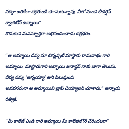
సరిగ్గా జరిగేలా దగ్గరుండి చూసుకున్నావు. నీలో మంచి లీడర్షిప్ 
క్వాలిటీస్ ఉన్నాయి"
కొడుకుని మనస్ఫూర్తిగా అభినందించాడు చక్రధరం.
"ఆ అమ్మాయి దీప్య మా చిన్నప్పటి మాస్టారు రామనాథం గారి 
అమ్మాయి. మాస్టారుగారి అబ్బాయి జనార్దన్ నాకు బాగా తెలుసు. 
దీప్య నన్ను ‘అన్నయ్యా’ అని పిలుస్తుంది.
అనవసరంగా ఆ అమ్మాయిని ట్రాప్ చెయ్యాలని చూశారు." అన్నాడు 
రిత్విక్.
"మీ కాలేజ్ ఎండి గారి అమ్మాయి మీ కాలేజిలోనే చేరిందటగా" 