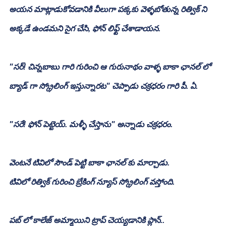
అయన మాట్లాడుకోవడానికి వీలుగా పక్కకు వెళ్ళబోతున్న రిత్విక్ ని 
అక్కడే ఉండమని సైగ చేసి, ఫోన్ లిఫ్ట్ చేశాడాయన.
"సర్! చిన్నబాబు గారి గురించి ఆ గురునాథం వాళ్ళ బాకా ఛానల్ లో 
బ్యాడ్ గా స్క్రోలింగ్ ఇస్తున్నారట" చెప్పాడు చక్రధరం గారి పీ. ఏ.
"సరే! ఫోన్ పెట్టెయ్. మళ్ళీ చేస్తాను" అన్నాడు చక్రధరం.
వెంటనే టివిలో సౌండ్ పెట్టి బాకా ఛానల్ కు మార్చాడు.
టివిలో రిత్విక్ గురించి బ్రేకింగ్ న్యూస్ స్క్రోలింగ్ వస్తోంది.
పబ్ లో కాలేజ్ అమ్మాయిని ట్రాప్ చెయ్యడానికి ప్లాన్..