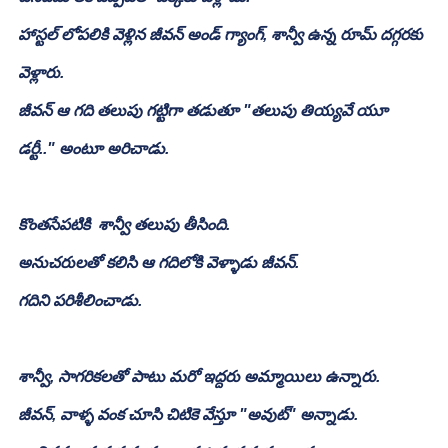
హాస్టల్ లోపలికి వెళ్లిన జీవన్ అండ్ గ్యాంగ్, శాన్వీ ఉన్న రూమ్ దగ్గరకు 
వెళ్లారు.
జీవన్ ఆ గది తలుపు గట్టిగా తడుతూ "తలుపు తియ్యవే యూ 
డర్టీ.." అంటూ అరిచాడు.
కొంతసేపటికి  శాన్వీ తలుపు తీసింది.
అనుచరులతో కలిసి ఆ గదిలోకి వెళ్ళాడు జీవన్.
గదిని పరిశీలించాడు.
శాన్వీ, సాగరికలతో పాటు మరో ఇద్దరు అమ్మాయిలు ఉన్నారు.
జీవన్, వాళ్ళ వంక చూసి చిటికె వేస్తూ "అవుట్" అన్నాడు.