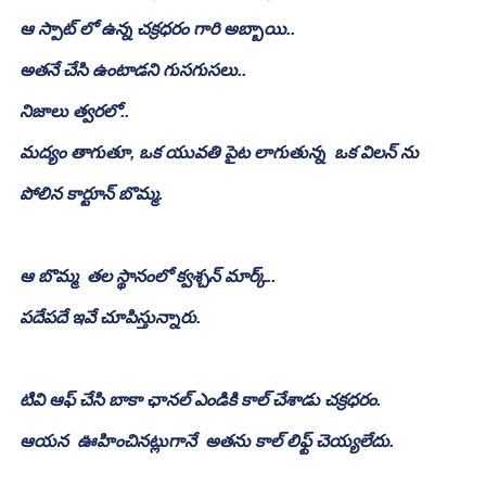
ఆ స్పాట్ లో ఉన్న చక్రధరం గారి అబ్బాయి..
అతనే చేసి ఉంటాడని గుసగుసలు..
నిజాలు త్వరలో..   
మద్యం తాగుతూ, ఒక యువతి పైట లాగుతున్న  ఒక విలన్ ను 
పోలిన కార్టూన్ బొమ్మ.
ఆ బొమ్మ  తల స్థానంలో క్వశ్చన్ మార్క్..
పదేపదే ఇవే చూపిస్తున్నారు.
టివి ఆఫ్ చేసి బాకా ఛానల్ ఎండికి కాల్ చేశాడు చక్రధరం.
ఆయన  ఊహించినట్లుగానే  అతను కాల్ లిఫ్ట్ చెయ్యలేదు.