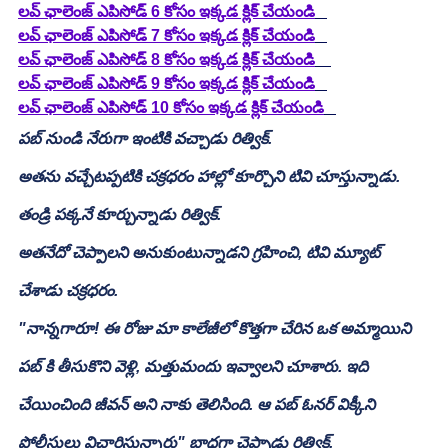
లవ్ ఛాలెంజ్ ఎపిసోడ్ 6 కోసం ఇక్కడ క్లిక్ చేయండి
లవ్ ఛాలెంజ్ ఎపిసోడ్ 7 కోసం ఇక్కడ క్లిక్ చేయండి
లవ్ ఛాలెంజ్ ఎపిసోడ్ 8 కోసం ఇక్కడ క్లిక్ చేయండి
లవ్ ఛాలెంజ్ ఎపిసోడ్ 9 కోసం ఇక్కడ క్లిక్ చేయండి
లవ్ ఛాలెంజ్ ఎపిసోడ్ 10 కోసం ఇక్కడ క్లిక్ చేయండి
పబ్ నుండి నేరుగా ఇంటికి వచ్చాడు రిత్విక్.
అతను వచ్చేటప్పటికి చక్రధరం హాల్లో కూర్చొని టివి చూస్తున్నాడు.
తండ్రి పక్కనే కూర్చున్నాడు రిత్విక్.
అతనేదో చెప్పాలని అనుకుంటున్నాడని గ్రహించి, టివి మ్యూట్ 
చేశాడు చక్రధరం.
"నాన్నగారూ! ఈ రోజు మా కాలేజీలో కొత్తగా చేరిన ఒక అమ్మాయిని 
పబ్ కి తీసుకొని వెళ్లి, మత్తుమందు ఇవ్వాలని చూశారు. ఇది 
చేయించింది జీవన్ అని నాకు తెలిసింది. ఆ పబ్ ఓనర్ విక్కీని 
పోలీసులు విచారిస్తున్నారు" బాధగా చెప్పాడు రిత్విక్.