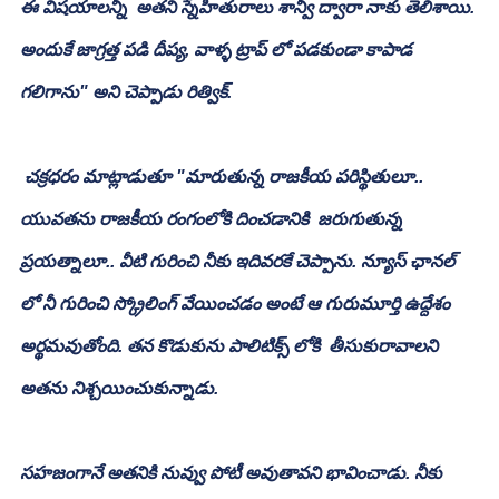
ఈ విషయాలన్నీ  అతని స్నేహితురాలు శాన్వీ ద్వారా నాకు తెలిశాయి. 
అందుకే జాగ్రత్త పడి దీప్య, వాళ్ళ ట్రాప్ లో పడకుండా కాపాడ 
గలిగాను" అని చెప్పాడు రిత్విక్.
 చక్రధరం మాట్లాడుతూ "మారుతున్న రాజకీయ పరిస్థితులూ.. 
యువతను రాజకీయ రంగంలోకి దించడానికి  జరుగుతున్న 
ప్రయత్నాలూ.. వీటి గురించి నీకు ఇదివరకే చెప్పాను. న్యూస్ ఛానల్ 
లో నీ గురించి స్క్రోలింగ్ వేయించడం అంటే ఆ గురుమూర్తి ఉద్దేశం 
అర్థమవుతోంది. తన కొడుకును పాలిటిక్స్ లోకి  తీసుకురావాలని 
అతను నిశ్చయించుకున్నాడు. 
సహజంగానే అతనికి నువ్వు పోటీ అవుతావని భావించాడు. నీకు  