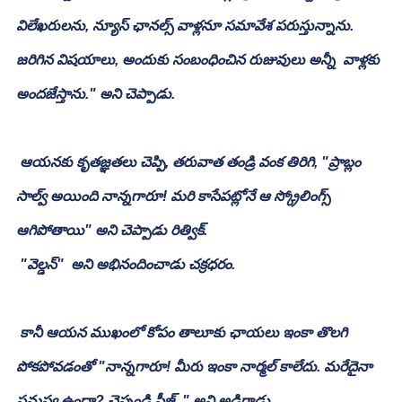
విలేఖరులను, న్యూస్ ఛానల్స్ వాళ్లనూ సమావేశ పరుస్తున్నాను. 
జరిగిన విషయాలు, అందుకు సంబంధించిన రుజువులు అన్నీ  వాళ్లకు 
అందజేస్తాను." అని చెప్పాడు.
 ఆయనకు కృతజ్ఞతలు చెప్పి, తరువాత తండ్రి వంక తిరిగి, "ప్రాబ్లం 
సాల్వ్ అయింది నాన్నగారూ! మరి కాసేపట్లోనే ఆ స్క్రోలింగ్స్  
ఆగిపోతాయి" అని చెప్పాడు రిత్విక్.
 "వెల్డన్"  అని అభినందించాడు చక్రధరం.
 కానీ ఆయన ముఖంలో కోపం తాలూకు ఛాయలు ఇంకా తొలగి 
పోకపోవడంతో "నాన్నగారూ! మీరు ఇంకా నార్మల్ కాలేదు. మరేదైనా 
సమస్య ఉందా? చెప్పండి ప్లీజ్.." అని అడిగాడు.