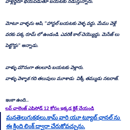
వాళ్లిద్దరూ భయపడుతూ బయటకు నడుస్తున్నారు.
మోటూ వాళ్ళను ఆపి, "హాస్టల్ బయటకు వెళ్ళ వద్దు. మేము వెళ్లే 
వరకు పక్క రూమ్ లో ఉండండి. ఎవరికీ కాల్ చెయ్యొద్దు. మెసేజ్ లు 
పెట్టొద్దు" అన్నాడు.
వాళ్ళు మౌనంగా తలలూపి బయటకు వెళ్లారు.
వాళ్ళు వెళ్ళాక గది తలుపులు మూశాడు  విక్కీ తమ్ముడు నటరాజ్. 
ఇంకా ఉంది...
లవ్ ఛాలెంజ్ ఎపిసోడ్ 12 కోసం ఇక్కడ క్లిక్ చేయండి
మనతెలుగుకథలు.కామ్ వారి యూ ట్యూబ్ ఛానల్ ను 
ఈ క్రింది లింక్ ద్వారా చేరుకోవచ్చును.