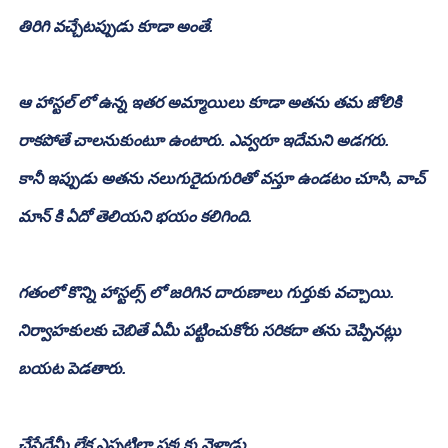
తిరిగి వచ్చేటప్పుడు కూడా అంతే.
ఆ హాస్టల్ లో ఉన్న ఇతర అమ్మాయిలు కూడా అతను తమ జోలికి 
రాకపోతే చాలనుకుంటూ ఉంటారు. ఎవ్వరూ ఇదేమని అడగరు.
కానీ ఇప్పుడు అతను నలుగురైదుగురితో వస్తూ ఉండటం చూసి, వాచ్ 
మాన్ కి ఏదో తెలియని భయం కలిగింది.
గతంలో కొన్ని హాస్టల్స్ లో జరిగిన దారుణాలు గుర్తుకు వచ్చాయి.
నిర్వాహకులకు చెబితే ఏమీ పట్టించుకోరు సరికదా తను చెప్పినట్లు 
బయట పెడతారు.
చేసేదేమీ లేక ఎప్పటిలా పక్కకు వెళ్లాడు.