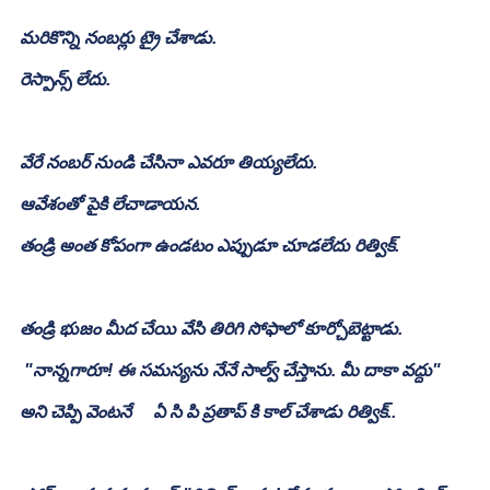
మరికొన్ని నంబర్లు ట్రై చేశాడు.
రెస్పాన్స్ లేదు.
వేరే నంబర్ నుండి చేసినా ఎవరూ తియ్యలేదు.
ఆవేశంతో పైకి లేచాడాయన.
తండ్రి అంత కోపంగా ఉండటం ఎప్పుడూ చూడలేదు రిత్విక్.
తండ్రి భుజం మీద చేయి వేసి తిరిగి సోఫాలో కూర్చోబెట్టాడు. 
 "నాన్నగారూ! ఈ సమస్యను నేనే సాల్వ్ చేస్తాను. మీ దాకా వద్దు" 
అని చెప్పి వెంటనే     ఏ సి పి ప్రతాప్ కి కాల్ చేశాడు రిత్విక్..