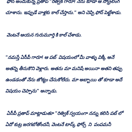
 ఫోన్ అందుకున్న ప్రతాప్ "రిత్విక్ గారూ! నేను కూడా ఆ స్క్రోలింగ్ 
చూశాను. ఇప్పుడే వాళ్లకు కాల్ చేస్తాను." అని చెప్పి ఫోన్ పెట్టేశాడు.
 వెంటనే ఆయన గురుమూర్తి కి కాల్ చేశాడు.
"నమస్తే ఏసీపీ గారూ! ఆ పబ్  విషయంలో మీ వాళ్ళు విక్కీ అనే 
అతన్ని తీసుకొని వెళ్లారు. అతను మా మనిషే అయినా అతని తప్పు 
ఉండడంతో నేను జోక్యం చేసుకోలేదు. మా అబ్బాయి తో కూడా అదే 
విషయం చెప్పాను" అన్నాడు.
 ఏసీపీ ప్రతాప్ మాట్లాడుతూ "రిత్విక్ స్వయంగా నన్ను కలిసి పబ్ లో  
ఏదో కుట్ర జరగబోతోందనీ, వెంటనే టాస్క్ ఫోర్స్  ని  పంపమనీ 