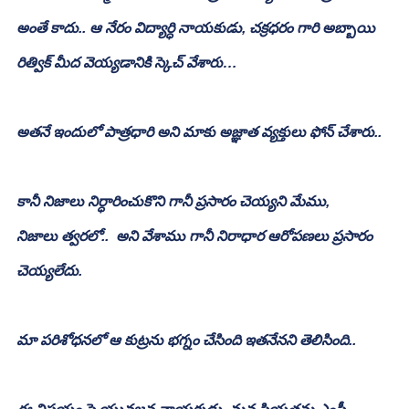
అంతే కాదు.. ఆ నేరం విద్యార్ధి నాయకుడు, చక్రధరం గారి అబ్బాయి 
రిత్విక్ మీద వెయ్యడానికి స్కెచ్ వేశారు…
అతనే ఇందులో పాత్రధారి అని మాకు అజ్ఞాత వ్యక్తులు ఫోన్ చేశారు..
కానీ నిజాలు నిర్ధారించుకొని గానీ ప్రసారం చెయ్యని మేము, 
నిజాలు త్వరలో..  అని వేశాము గానీ నిరాధార ఆరోపణలు ప్రసారం 
చెయ్యలేదు.
మా పరిశోధనలో ఆ కుట్రను భగ్నం చేసింది ఇతనేనని తెలిసింది..