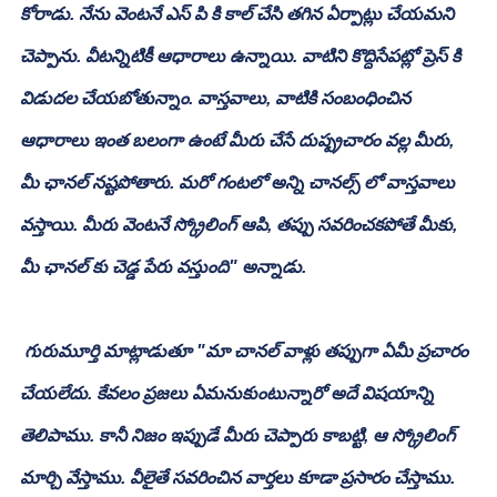
కోరాడు. నేను వెంటనే ఎస్ పి కి కాల్ చేసి తగిన ఏర్పాట్లు చేయమని 
చెప్పాను. వీటన్నిటికీ ఆధారాలు ఉన్నాయి. వాటిని కొద్దిసేపట్లో ప్రెస్ కి 
విడుదల చేయబోతున్నాం. వాస్తవాలు, వాటికి సంబంధించిన 
ఆధారాలు ఇంత బలంగా ఉంటే మీరు చేసే దుష్ప్రచారం వల్ల మీరు, 
మీ ఛానల్ నష్టపోతారు. మరో గంటలో అన్ని చానల్స్ లో వాస్తవాలు 
వస్తాయి. మీరు వెంటనే స్క్రోలింగ్ ఆపి, తప్పు సవరించకపోతే మీకు, 
మీ ఛానల్ కు చెడ్డ పేరు వస్తుంది" అన్నాడు.
 గురుమూర్తి మాట్లాడుతూ "మా చానల్ వాళ్లు తప్పుగా ఏమీ ప్రచారం 
చేయలేదు. కేవలం ప్రజలు ఏమనుకుంటున్నారో అదే విషయాన్ని 
తెలిపాము. కానీ నిజం ఇప్పుడే మీరు చెప్పారు కాబట్టి, ఆ స్క్రోలింగ్ 
మార్చి వేస్తాము. వీలైతే సవరించిన వార్తలు కూడా ప్రసారం చేస్తాము. 