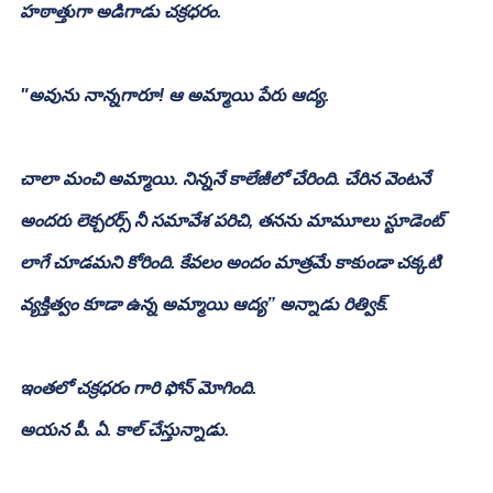
హఠాత్తుగా అడిగాడు చక్రధరం.
"అవును నాన్నగారూ! ఆ అమ్మాయి పేరు ఆద్య.
చాలా మంచి అమ్మాయి. నిన్ననే కాలేజీలో చేరింది. చేరిన వెంటనే 
అందరు లెక్చరర్స్ నీ సమావేశ పరిచి, తనను మామూలు స్టూడెంట్ 
లాగే చూడమని కోరింది. కేవలం అందం మాత్రమే కాకుండా చక్కటి 
వ్యక్తిత్వం కూడా ఉన్న అమ్మాయి ఆద్య” అన్నాడు రిత్విక్.
ఇంతలో చక్రధరం గారి ఫోన్ మోగింది.
అయన పీ. ఏ. కాల్ చేస్తున్నాడు.