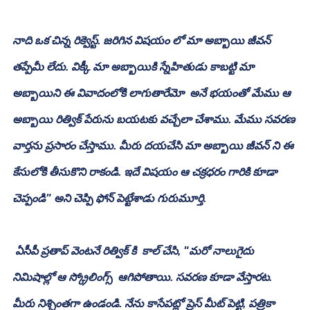
నాది ఒక చిన్న రిక్వెస్ట్. జరిగిన విషయం లో మా అబ్బాయి జీవన్ 
తప్పేమీ లేదు. విక్కీ మా అబ్బాయికి స్నేహితుడు కాబట్టి మా 
అబ్బాయిని ఈ వివాదంలోకి లాగుతారేమో  అనే భయంతో మేము ఆ 
అబ్బాయి రిత్విక్ పేరును బయటకు వచ్చేలా చేశాము. మేము సవరణ 
వార్తను ప్రసారం చేస్తాము. మీరు దయచేసి మా అబ్బాయి జీవన్ ని ఈ 
కేసులోకి తీసుకొని రాకండి. ఇదే విషయం ఆ చక్రధరం గారికి కూడా 
చెప్పండి" అని చెప్పి ఫోన్ పెట్టేశాడు గురుమూర్తి.
 ఏసీపీ ప్రతాప్ వెంటనే రిత్విక్ కి  కాల్ చేసి, "మరో నాలుగైదు 
నిమిషాల్లో ఆ స్క్రోలింగ్స్  ఆగిపోతాయి. సవరణ కూడా వేస్తారట. 
మీరు నిశ్చింతగా ఉండండి. నేను కాసేపట్లో ప్రెస్ మీట్ పెట్టి, పత్రికా 