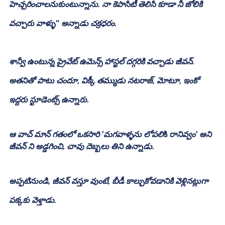
హెచ్చరించాలనుకుంటున్నాను. నా కెపాసిటీ తెలిసి కూడా నీ జోలికి 
వచ్చారు వాళ్ళు" అన్నాడు చక్రధరం. 
శాన్వీ ఉంటున్న ప్రైవేట్ ఉమెన్స్ హాస్టల్ దగ్గరికి వచ్చాడు జీవన్.
అతనితో పాటు చందూ, విక్కీ తమ్ముడు నటరాజ్, మోటూ, ఇంకో 
ఇద్దరు స్టూడెంట్స్ ఉన్నారు.
ఆ వాచ్ మాన్ గతంలో ఒకసారి 'మగవాళ్ళను లోపలి
కి
 రానివ్వం' అని 
జీవన్ ని అడ్డగించి, చావు దెబ్బలు తిని ఉన్నాడు.
అప్పటినుండి, జీవన్ వస్తూ వుంటే, బీడీ కాల్చుకోవడానికి వెళ్లినట్లుగా 
పక్కకు వెళ్తాడు.