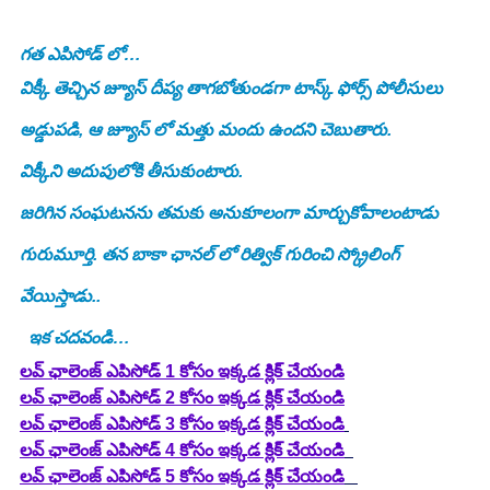
గత ఎపిసోడ్ లో…
విక్కీ తెచ్చిన జ్యూస్ దీప్య తాగబోతుండగా టాస్క్ ఫోర్స్ పోలీసులు 
అడ్డుపడి, ఆ జ్యూస్ లో మత్తు మందు ఉందని చెబుతారు.
విక్కీని అదుపులోకి తీసుకుంటారు.
జరిగిన సంఘటనను తమకు అనుకూలంగా మార్చుకోవాలంటాడు 
గురుమూర్తి. తన బాకా ఛానల్ లో రిత్విక్ గురించి స్క్రోలింగ్ 
వేయిస్తాడు..
  ఇక చదవండి…
లవ్ ఛాలెంజ్ ఎపిసోడ్ 1 కోసం ఇక్కడ క్లిక్ చేయండి
లవ్ ఛాలెంజ్ ఎపిసోడ్ 2 కోసం ఇక్కడ క్లిక్ చేయండి
లవ్ ఛాలెంజ్ ఎపిసోడ్ 3 కోసం ఇక్కడ క్లిక్ చేయండి
లవ్ ఛాలెంజ్ ఎపిసోడ్ 4 కోసం ఇక్కడ క్లిక్ చేయండి
లవ్ ఛాలెంజ్ ఎపిసోడ్ 5 కోసం ఇక్కడ క్లిక్ చేయండి