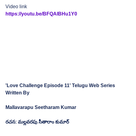
Video link
https://youtu.be/BFQAlBHu1Y0
'Love Challenge Episode 11' Telugu Web Series 
Written By
Mallavarapu Seetharam Kumar
రచన: మల్లవరపు సీతారాం కుమార్