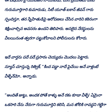
ఈ విషయం పై యువజన నాయకుడు, మన ప్రియతమ ఎంపీ 
గురుమూర్తిగారి కుమారుడు, సిటీ యూత్ ఐకాన్ జీవన్ గారు 
స్పందిస్తూ, తన స్నేహితుడిపై ఆరోపణలు చేసిన వారిని కఠినంగా 
శిక్షించాల్సిన అవసరం ఉందని తెలిపారు. అసలైన నేరస్థులను 
వీలయినంత త్వరగా పట్టుకోవాలని పోలీసులను కోరారు.
ఇదే వార్తను పదే పదే ప్రసారం చెయ్యడం మొదలు పెట్టారు.
న్యూస్ చూస్తున్న రిత్విక్, "కింద పడ్డా నాదే పైచేయి అనే వాళ్లంటే 
వీళ్ళేనేమో.. అన్నాడు.
"అందితే జుట్టు, అందక పోతే కాళ్ళు అనే రకం కూడా వీళ్ళే! ఏమైనా 
ఒకసారి నేను నేరుగా గురుమూర్తిని కలిసి, మన జోలికి రావద్దని గట్టిగా 