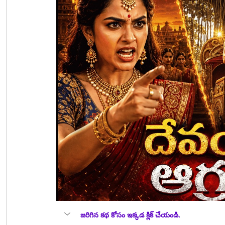
జరిగిన కథ కోసం ఇక్కడ క్లిక్ చేయండి.