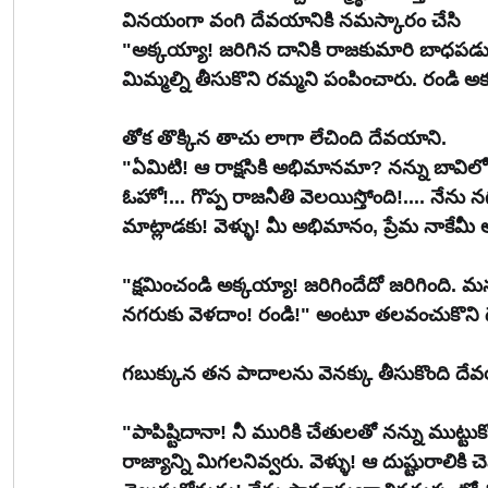
వినయంగా వంగి దేవయానికి నమస్కారం చేసి 
"అక్కయ్యా! జరిగిన దానికి రాజకుమారి బాధపడ
మిమ్మల్ని తీసుకొని రమ్మని పంపించారు. రండి అ
తోక తొక్కిన తాచు లాగా లేచింది దేవయాని.
"ఏమిటి! ఆ రాక్షసికి అభిమానమా? నన్ను బావి
ఓహో!... గొప్ప రాజనీతి వెలయిస్తోంది!.... నే
మాట్లాడకు! వెళ్ళు! మీ అభిమానం, ప్రేమ నాకేమీ అక
"క్షమించండి అక్కయ్యా! జరిగిందేదో జరిగింది.
నగరుకు వెళదాం! రండి!" అంటూ తలవంచుకొని దే
గబుక్కున తన పాదాలను వెనక్కు తీసుకొంది దే
"పాపిష్టిదానా! నీ మురికి చేతులతో నన్ను ముట్టుకో
రాజ్యాన్ని మిగలనివ్వరు. వెళ్ళు! ఆ దుష్టురాలికి