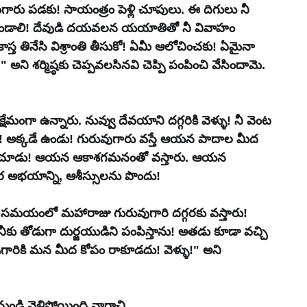
 కంగారు పడకు! సాయంత్రం పెళ్లి చూపులు. ఈ దిగులు నీ 
ఉండాలి! దేవుడి దయవలన యయాతితో నీ వివాహం 
ి కాస్త తినేసి విశ్రాంతి తీసుకో! ఏమీ ఆలోచించకు! ఏమైనా 
ని శర్మిష్ఠకు చెప్పవలసినవి చెప్పి పంపించి వేసిందామె.
ేమంగా ఉన్నారు. నువ్వు దేవయాని దగ్గరికి వెళ్ళు! నీ వెంట 
ళు! అక్కడే ఉండు! గురువుగారు వస్తే ఆయన పాదాల మీద 
ండా చూడు! ఆయన ఆకాశగమనంతో వస్తారు. ఆయన 
 అభయాన్ని, ఆశీస్సులను పొందు!
ుకొనే సమయంలో మహారాజు గురువుగారి దగ్గరకు వస్తారు! 
 నీకు తోడుగా దుర్జయుడిని పంపిస్తాను! అతడు కూడా వచ్చి 
ువుగారికి మన మీద కోపం రాకూడదు! వెళ్ళు!" అని 
డి వెళ్లిపోయింది నారాచి.