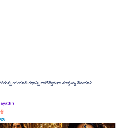
్లిపోతున్న యయాతి రథాన్ని భావోద్వేగంగా చూస్తున్న దేవయాని
Gayathri
్రి
026