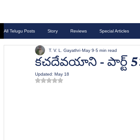
All Telugu Posts
Story
Reviews
Special Articles
T. V. L. Gayathri
May 9
5 min read
కచదేవయాని - పార్ట్ 
Updated:
May 18
Rated NaN out of 5 stars.