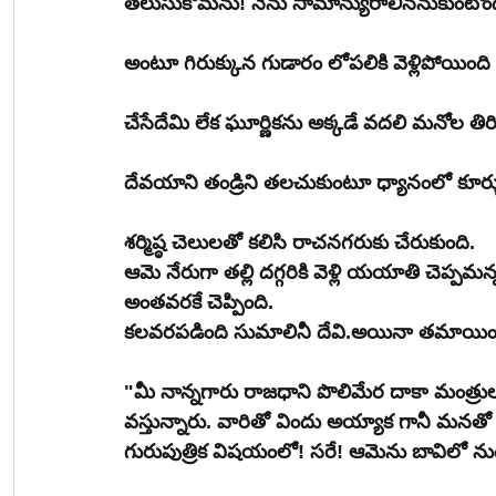
తెలుసుకోమను! నేను సామాన్యురాలిననుకుంటోంది
అంటూ గిరుక్కున గుడారం లోపలికి వెళ్లిపోయింద
చేసేదేమి లేక ఘూర్ణికను అక్కడే వదలి మనోల తిరిగి శర్
దేవయాని తండ్రిని తలచుకుంటూ ధ్యానంలో కూర్చ
శర్మిష్ఠ చెలులతో కలిసి రాచనగరుకు చేరుకుంది.
ఆమె నేరుగా తల్లి దగ్గరికి వెళ్లి యయాతి చెప్పమ
అంతవరకే చెప్పింది.
కలవరపడింది సుమాలినీ దేవి.అయినా తమాయించ
"మీ నాన్నగారు రాజధాని పొలిమేర దాకా మంత్రులను
వస్తున్నారు. వారితో విందు అయ్యాక గానీ మనత
గురుపుత్రిక విషయంలో! సరే! ఆమెను బావిలో న