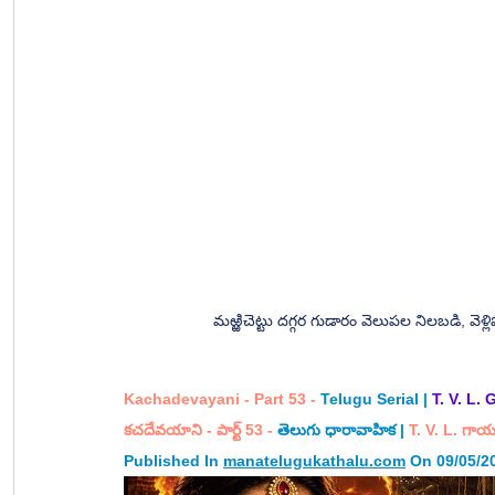
మఱ్ఱిచెట్టు దగ్గర గుడారం వెలుపల నిలబడి, వెళ
Kachadevayani - Part 53
 -
 Telugu Serial | 
T. V. L. 
కచదేవయాని - పార్ట్ 53 
- 
తెలుగు ధారావాహిక | 
T. V. L.
 గాయత
Published In 
manatelugukathalu.com
 On 09/05/2