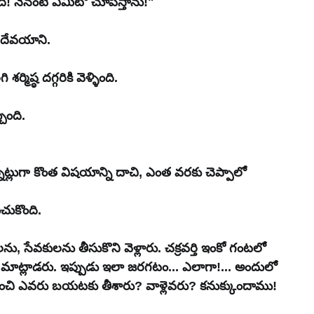
! నేనంటే ఏమిటో చూపిస్తాను!"
ి దేవయాని.
మిష్ఠ దగ్గరికి వెళ్ళింది.
ుంది.
న్నట్లుగా కొంత విషయాన్ని దాచి, ఎంత వరకు చెప్పాలో 
ుకొంది.
, సేవకులను తీసుకొని వెళ్లారు. చక్రవర్తి ఇంకో గంటలో 
ో మాట్లాడరు. ఇప్పుడు ఇలా జరగటం... ఎలాగా!... అందులో 
ుంచి ఎవరు బయటకు తీశారు? వాళ్లెవరు? కనుక్కుందాము! 