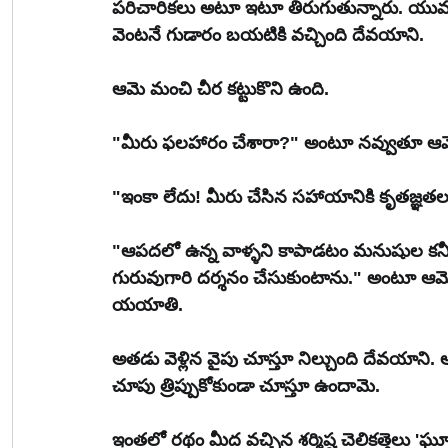
పరిచారికలు అటూ ఇటూ తిరుగుతున్నారు. యువర
వెంటనే గుడారం బయటికి వచ్చింది దేవయాని.
ఆమె మంచి చీర కట్టుకొని ఉంది.
"మీరు ఫలహారం చేశారా?" అంటూ నవ్వుతూ 
"ఇంకా లేదు! మీరు చేసిన సహాయానికి కృతజ్ఞత
"ఆపదలో ఉన్న వాళ్ళని కాపాడటం మనుషుల కనీస
గురువుగారి దర్శనం చేసుకుంటాను." అంటూ ఆమెకు
యయాతి.
అతడు వెళ్లిన వైపు చూస్తూ నిల్చుంది దేవయాని.
చూపు త్రిప్పుకోకుండా చూస్తూ ఉందామె.
ఇంతలో రథం మీద వచ్చిన శర్మిష్ఠ చెలికత్తెలు 'ఘూర