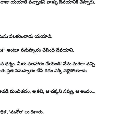
ాజు యయాతి వచ్చాడని వాళ్ళు దేవయానికి చెప్పారు. 
ఆమెను పలకరించాడు యయాతి.
లు!" అంటూ నమస్కారం చేసింది దేవయాని.
 ధర్మం. మీరు ఫలహారం చేయండి! నేను మరలా వచ్చి 
 ప్రతి నమస్కారం చేసి రథం ఎక్కి వెళ్లిపోయాడు 
 అతడి మంచితనం, ఆ ఠీవి, ఆ చక్కని నవ్వు, ఆ అందం... 
్ణిక', 'మనోల' లు దిగారు.