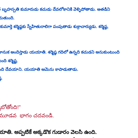
త బృహస్పతి కుమారుడు కచుడు దేవలోకానికి వెళ్ళిపోతాడు. అతడిని 
ందుతుంది. 
్తె శర్మిష్ఠకు స్నేహితురాలిగా పంపుతాడు శుక్రాచార్యుడు. శర్మిష్ఠ, 
 కానుక అందిస్తాడు యయాతి. శర్మిష్ఠ గదిలో ఉన్నది కచుడని అనుకుంటుంది 
 శర్మిష్ట. 
పడుతుంది దేవయాని. యయాతి ఆమెను కాపాడుతాడు. 
ట.
ోతోంది!” 
భై మూడవ  భాగం 
చదవండి
. 
 యయాతి. అప్పటికే అక్కడొక గుడారం వెలసి ఉంది. 