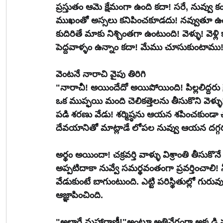
ప్రస్తుతం ఆమె క్షేమంగా ఉంది కదా! సరే, నువ్వు
ముఖంతో అస్సలు కనిపించకూడదు! నవ్వుతూ 
కుదిరితే మాకు నిశ్చింతగా ఉంటుంది! వెళ్ళు! వెళ్ల
పెద్దవాళ్ళం ఉన్నాం కదా! మేము చూసుకుంటాము!" అ
వెంటనే నారాచి వైపు తిరిగి 
"నారాచీ! అయిందేదో అయిపోయింది! పిల్లలిద్దరు క్ష
ఒక ముప్ఫయి మంది చెలికత్తెలను తీసుకొని వెళ్
పడి శరణు వేడు! శర్మిష్ఠను ఆయన శపించకు
దేవయానితో మాట్లాడే లోపల నువ్వు ఆయన దగ్గర
అర్థం అయిందా! చక్రవర్తి వాళ్ళు విశ్రాంతి తీస
అప్పటిదాకా నువ్వే సమర్థవంతంగా ప్రవర్తించాలి!
వేడుకుంటే బాగుంటుంది. ఎట్టి పరిస్థితుల్లో గుర
ఆజ్ఞాపించింది.
"అలాగే మహారాణీ!"అంటూ అతివేగంగా అక్కడి నుం