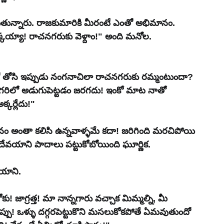
ుతున్నారు. రాజకుమారికి మీరంటే ఎంతో అభిమానం. 
క్కయ్యా! రాచనగరుకు వెళ్దాం!" అంది మనోల.
లో తోసి ఇప్పుడు నంగనాచిలా రాచనగరుకు రమ్మంటుందా? 
ను నగరిలో అడుగుపెట్టడం జరగదు! ఇంకో మాట నాతో 
్కర్లేదు!"
 మనం అంతా కలిసి ఉన్నవాళ్ళమే కదా! జరిగింది మరచిపోయి 
వయాని పాదాలు పట్టుకోబోయింది ఘూర్ణిక.
వయాని.
కు! జాగ్రత్త! మా నాన్నగారు వచ్చాక మిమ్మల్ని, మీ 
 చెప్పు! ఒళ్ళు దగ్గరపెట్టుకొని మసలుకోకపోతే ఏమవుతుందో 