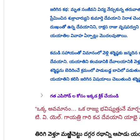
జరిగిన కథ: మృత సంజీవని విద్య నేర్చుకున్న తరువా
ప్రేమించిన శుక్రాచార్యుని కుమార్తె దేవయాని నిరాశ చె
దుఃఖంతో ఉన్న దేవయానిని, రాక్షస రాజు వృషపర్వుని కుమార
యయాతిల వివాహ ఏర్పాట్లు మొదలవుతాయి. 
కచుడి సహాయంతో విమానంలో వెళ్లి శర్మిష్ఠకు జన్మదిన
దేవయాని. యయాతిని కలవడానికి దేవాలయానికి వెళ్తుంది
శర్మిష్ఠను బెదిరించే క్రమంలో పాడుబడ్డ బావిలో 
యయాతిని కలిసి జరిగిన విషయాలు చెబుతుంది శర్మిష్
గత ఎపిసోడ్ ల కోసం ఇక్కడ క్లిక్ చేయండి
“ఒక్క అవమానం… ఒక రాజ్య భవిష్యత్తునే మార్చబ
టి. వి. యెల్. గాయత్రి గారి కచ దేవయాని యా
తిరిగి వెళ్తూ మఱ్ఱిచెట్టు దగ్గర రథాన్ని ఆపాడు