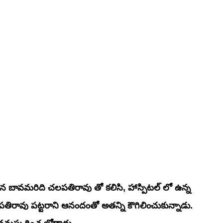
రి, తన బావమరిది చలపతిరావు తో కలిసి, హాస్పిటల్ లో ఉన్న 
ిరావు పట్టరాని ఆనందంతో అతన్ని కౌగిలించుకున్నాడు. 