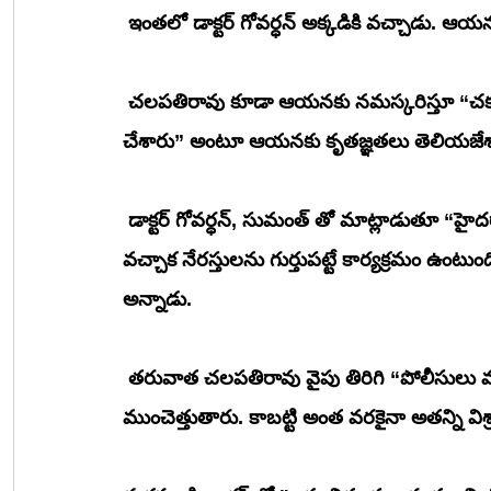
 ఇంతలో డాక్టర్ గోవర్ధన్ అక్కడికి వచ్చాడు.
 చలపతిరావు కూడా ఆయనకు నమస్కరిస్తూ “చక్కటి వైద్యం అందించి మా అబ్బాయి తొందరగా కోలుకునేలా 
చేశారు” అంటూ ఆయనకు కృతజ్ఞతలు తెలియజేశ
 డాక్టర్ గోవర్ధన్, సుమంత్ తో మాట్లాడుతూ “హైదరాబాద్ నుండి ఏ సి పి ప్రతాప్ గారు వస్తున్నారు. ఆయన 
వచ్చాక నేరస్తులను గుర్తుపట్టే కార్యక్రమం ఉంటుంది
అన్నాడు.
 తరువాత చలపతిరావు వైపు తిరిగి “పోలీసులు వచ్చాక ఎంత కాదనుకున్నా సుమంత్ ని ప్రశ్నలతో 
ముంచెత్తుతారు. కాబట్టి అంత వరకైనా అతన్ని విశ్