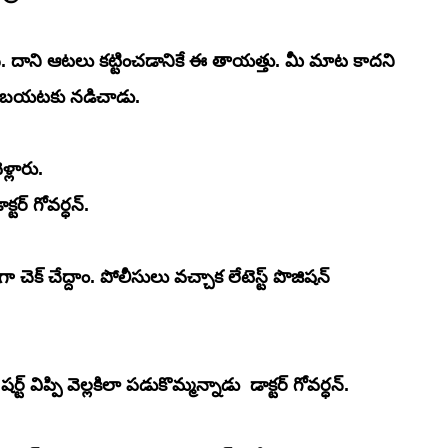
ది. దాని ఆటలు కట్టించడానికే ఈ తాయత్తు. మీ మాట కాదని 
టూ బయటకు నడిచాడు.
్లారు.
టర్ గోవర్ధన్.
చెక్ చేద్దాం. పోలీసులు వచ్చాక లేటెస్ట్ పొజిషన్ 
విప్పి వెల్లకిలా పడుకొమ్మన్నాడు  డాక్టర్ గోవర్ధన్.