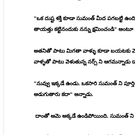
"ఒక దుష్ట శక్తి కూడా సుమంత్ మీద పగబట్టి ఉం
తాయత్తు కట్టినందుకు నన్ను క్షమించండి" అం
అతనితో పాటు మిగతా వాళ్ళు కూడా బయటకు వెళ
వాళ్ళతో పాటు వెళుతున్న నర్స్ ని ఆగమన్నాడు డాక్
"నువ్వు ఇక్కడే ఉండు. ఒకసారి సుమంత్ ని పూర్తిగా 
అడుగుతారు కదా" అన్నాడు.
 దాంతో ఆమె అక్కడే ఉండిపోయింది. సుమంత్ ని షర్ట్ 